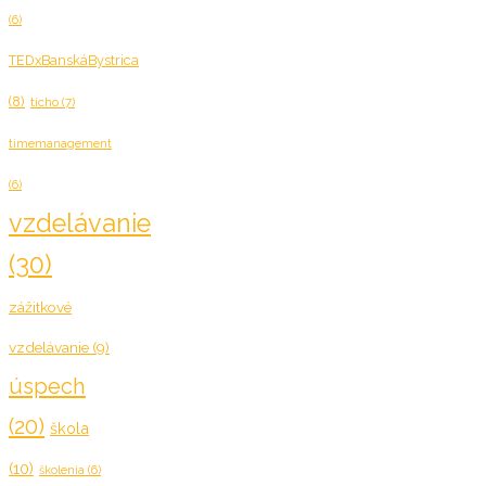
(6)
TEDxBanskáBystrica
(8)
ticho
(7)
timemanagement
(6)
vzdelávanie
(30)
zážitkové
vzdelávanie
(9)
úspech
(20)
škola
(10)
školenia
(6)