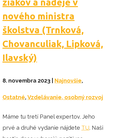
žiakov a nádeje v
nového ministra
školstva (Trnková,
Chovanculiak, Lipková,
Ilavský)
8. novembra 2023
|
Najnovšie
,
Ostatné
,
Vzdelávanie, osobný rozvoj
Máme tu tretí Panel expertov. Jeho
prvé a druhé vydanie nájdete
TU
. Naši