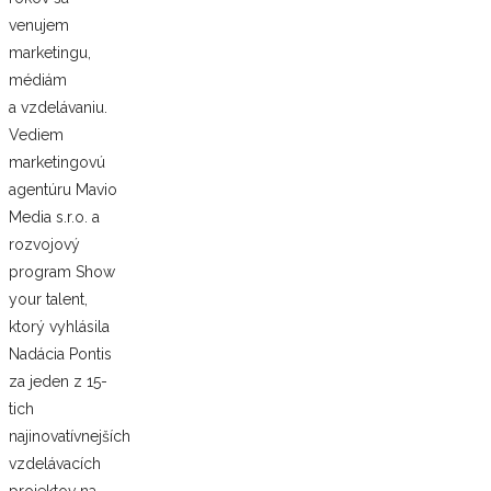
venujem
marketingu,
médiám
a vzdelávaniu.
Vediem
marketingovú
agentúru Mavio
Media s.r.o. a
rozvojový
program Show
your talent,
ktorý vyhlásila
Nadácia Pontis
za jeden z 15-
tich
najinovatívnejších
vzdelávacích
projektov na