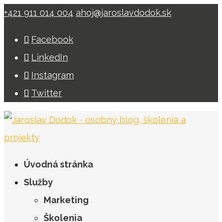
+421 911 014 004
ahoj@jaroslavdodok.sk
Facebook
LinkedIn
Instagram
Twitter
Úvodná stránka
Služby
Marketing
Školenia