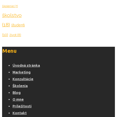
školenie
(7)
školstvo
(18)
študenti
(10)
život
(8)
Menu
Úvodná stránka
Marketing
Konzultácie
Školenia
Blog
O mne
Príležitosti
Kontakt