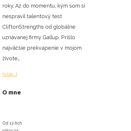
roky. Až do momentu, kým som si
nespravil talentový test
CliftonStrengths od globálne
uznávanej firmy Gallup. Prišlo
najväčšie prekvapenie v mojom
živote…
(viac…)
O mne
Od 13-tich
rokov sa