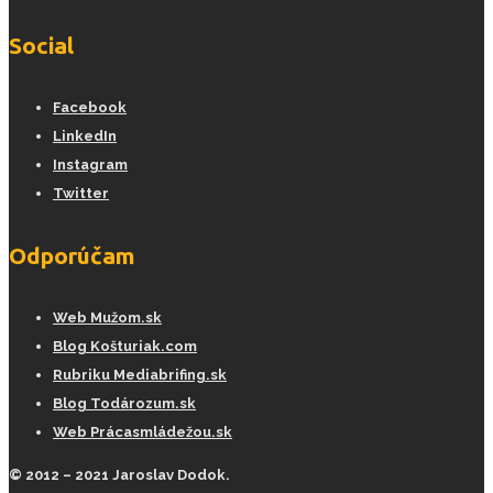
Social
Facebook
LinkedIn
Instagram
Twitter
Odporúčam
Web Mužom.sk
Blog Košturiak.com
Rubriku Mediabrifing.sk
Blog Todározum.sk
Web Prácasmládežou.sk
© 2012 – 2021 Jaroslav Dodok.