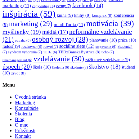
facebook
(14)
marketing
(11)
eventy
(7)
copywriting
(6)
inšpirácia
(59)
kniha
(9)
knihy
(9)
konferencia
komprax
(8)
motivácia
(39)
marketing
(29)
mladí ľudia
(11)
(9)
myšlienky
(19)
neformálne vzdelávanie
médiá
(17)
osobný rozvoj
(28)
(21)
plánovanie
(10)
práca
(10)
odvaha
(6)
sociálne siete
(12)
radosť
(9)
rozhovor
(8)
rozvoj
(7)
Student24
stopovanie
(6)
TEDxBanskáBystrica
(8)
(7)
syndrom vyhorenia
(7)
ticho
(7)
TEDx
(6)
vzdelávanie
(30)
zážitkové vzdelávanie
(9)
timemanagement
(6)
úspech
(20)
školstvo
(18)
škola
(10)
študenti
školenie
(7)
školenia
(6)
(10)
život
(8)
Menu
Úvodná stránka
Marketing
Konzultácie
Školenia
Blog
O mne
Príležitosti
Kontakt