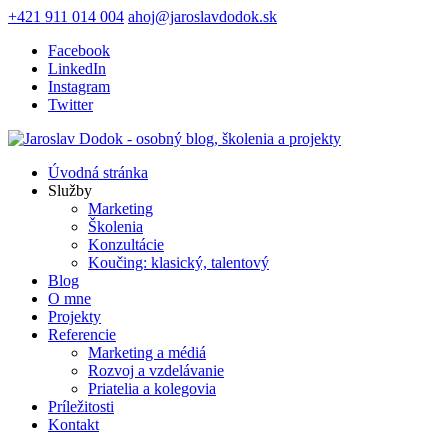
+421 911 014 004
ahoj@jaroslavdodok.sk
Facebook
LinkedIn
Instagram
Twitter
Úvodná stránka
Služby
Marketing
Školenia
Konzultácie
Koučing: klasický, talentový
Blog
O mne
Projekty
Referencie
Marketing a médiá
Rozvoj a vzdelávanie
Priatelia a kolegovia
Príležitosti
Kontakt