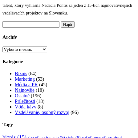
talent, ktorý vyhlásila Nadácia Pontis za jeden z 15-tich najinovatívnejších
vzdelávacích projektov na Slovensku.
Hľadať:
Archív
Archív
Kategórie
Biznis
(64)
Marketing
(53)
Média a PR
(45)
Najnovšie
(18)
Ostatné
(196)
Príležitosti
(18)
Vôňa kávy
(8)
Vzdelávanie, osobný rozvoj
(96)
Tagy
biznis
(15)
content
cestovanie
(9)
ciele
(9)
blog
(6)
cieľ
(6)
citáty
(6)