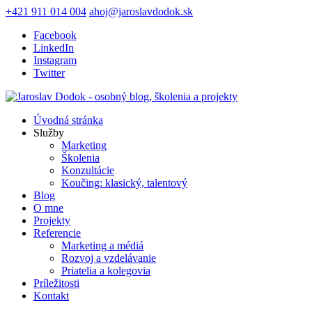
+421 911 014 004
ahoj@jaroslavdodok.sk
Facebook
LinkedIn
Instagram
Twitter
Úvodná stránka
Služby
Marketing
Školenia
Konzultácie
Koučing: klasický, talentový
Blog
O mne
Projekty
Referencie
Marketing a médiá
Rozvoj a vzdelávanie
Priatelia a kolegovia
Príležitosti
Kontakt