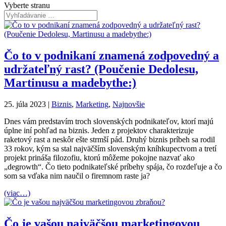
Vyberte stranu
Čo to v podnikaní znamená zodpovedný a
udržateľný rast? (Poučenie Dedolesu,
Martinusu a madebythe:)
25. júla 2023
|
Biznis
,
Marketing
,
Najnovšie
Dnes vám predstavím troch slovenských podnikateľov, ktorí majú
úplne iní pohľad na biznis. Jeden z projektov charakterizuje
raketový rast a neskôr ešte strmší pád. Druhý biznis príbeh sa rodil
33 rokov, kým sa stal najväčším slovenským kníhkupectvom a tretí
projekt prináša filozofiu, ktorú môžeme pokojne nazvať ako
„degrowth“. Čo tieto podnikateľské príbehy spája, čo rozdeľuje a čo
som sa vďaka nim naučil o firemnom raste ja?
(viac…)
Čo je vašou najväčšou marketingovou