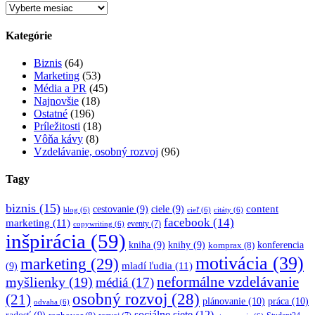
Archív
Kategórie
Biznis
(64)
Marketing
(53)
Média a PR
(45)
Najnovšie
(18)
Ostatné
(196)
Príležitosti
(18)
Vôňa kávy
(8)
Vzdelávanie, osobný rozvoj
(96)
Tagy
biznis
(15)
content
cestovanie
(9)
ciele
(9)
blog
(6)
cieľ
(6)
citáty
(6)
facebook
(14)
marketing
(11)
eventy
(7)
copywriting
(6)
inšpirácia
(59)
kniha
(9)
knihy
(9)
konferencia
komprax
(8)
motivácia
(39)
marketing
(29)
mladí ľudia
(11)
(9)
myšlienky
(19)
neformálne vzdelávanie
médiá
(17)
osobný rozvoj
(28)
(21)
plánovanie
(10)
práca
(10)
odvaha
(6)
sociálne siete
(12)