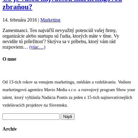
zbraňou?
14. februára 2016
|
Marketing
Zamestnanci. Ten najväčší nevyužitý potenciál vašej firmy,
organizácie alebo startupu sú ľudia, ktorých máte v tíme. Vy
nevidíte tú príležitosť? Skrýva sa v príbehu, ktorý vám rád
rozpoviem…
(viac…)
O mne
Od 13-tich rokov sa venujem marketingu, médiám a vzdelávaniu. Vediem
marketingovú agentúru Mavio Media s.r.o. a rozvojový program Show your
talent, ktorý vyhlásila Nadácia Pontis za jeden z 15-tich najinovatívnejších
vzdelávacích projektov na Slovensku.
Hľadať:
Archív