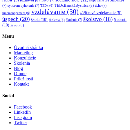
radosť
(9)
rozhovor
(8)
rozvoj
(7)
Student24
stopovanie
(6)
TEDxBanskáBystrica
(8)
(7)
syndrom vyhorenia
(7)
ticho
(7)
TEDx
(6)
vzdelávanie
(30)
zážitkové vzdelávanie
(9)
timemanagement
(6)
úspech
(20)
školstvo
(18)
škola
(10)
študenti
školenie
(7)
školenia
(6)
(10)
život
(8)
Menu
Úvodná stránka
Marketing
Konzultácie
Školenia
Blog
O mne
Príležitosti
Kontakt
Social
Facebook
LinkedIn
Instagram
Twitter