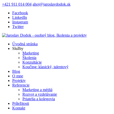
+421 911 014 004
ahoj@jaroslavdodok.sk
Facebook
LinkedIn
Instagram
Twitter
Úvodná stránka
Služby
Marketing
Školenia
Konzultácie
Koučing: klasický, talentový
Blog
O mne
Projekty
Referencie
Marketing a médiá
Rozvoj a vzdelávanie
Priatelia a kolegovia
Príležitosti
Kontakt