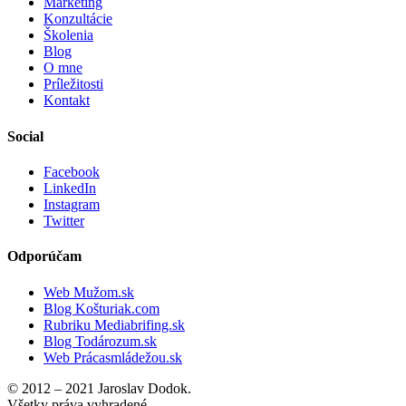
Marketing
Konzultácie
Školenia
Blog
O mne
Príležitosti
Kontakt
Social
Facebook
LinkedIn
Instagram
Twitter
Odporúčam
Web Mužom.sk
Blog Košturiak.com
Rubriku Mediabrifing.sk
Blog Todározum.sk
Web Prácasmládežou.sk
© 2012 – 2021 Jaroslav Dodok.
Všetky práva vyhradené.