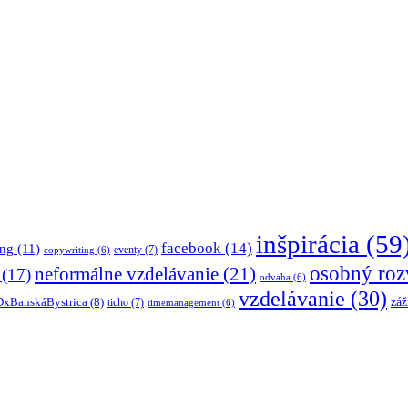
inšpirácia
(59
facebook
(14)
ing
(11)
eventy
(7)
copywriting
(6)
osobný roz
neformálne vzdelávanie
(21)
(17)
odvaha
(6)
vzdelávanie
(30)
záž
xBanskáBystrica
(8)
ticho
(7)
timemanagement
(6)