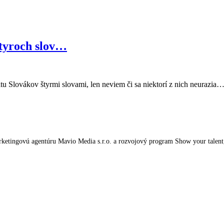
štyroch slov…
itu Slovákov štyrmi slovami, len neviem či sa niektorí z nich neurazia
tingovú agentúru Mavio Media s.r.o. a rozvojový program Show your talent, kt