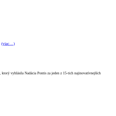
…
(viac…)
orý vyhlásila Nadácia Pontis za jeden z 15-tich najinovatívnejších