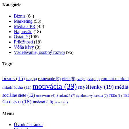
Kategórie
Biznis
(64)
Marketing
(53)
Média a PR
(45)
Najnovšie
(18)
Ostatné
(196)
Príležitosti
(18)
Vôňa kávy
(8)
Vzdelávanie, osobný rozvoj
(96)
Tagy
biznis
(15)
content market
cestovanie
(9)
ciele
(9)
blog
(6)
cieľ
(6)
citáty
(6)
motivácia
(39)
myšlienky
(19)
médiá
mladí ľudia
(11)
sociálne siete
(12)
TED
Student24
(7)
syndrom vyhorenia
(7)
stopovanie
(6)
TEDx
(6)
školstvo
(18)
študenti
(10)
život
(8)
Menu
Úvodná stránka