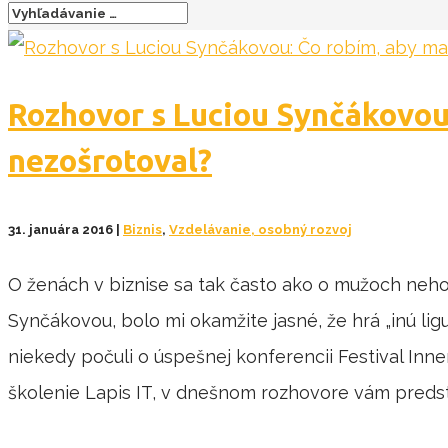
Rozhovor s Luciou Synčákovou:
nezošrotoval?
31. januára 2016
|
Biznis
,
Vzdelávanie, osobný rozvoj
O ženách v biznise sa tak často ako o mužoch nehov
Synčákovou, bolo mi okamžite jasné, že hrá „inú lig
niekedy počuli o úspešnej konferencii Festival Inn
školenie Lapis IT, v dnešnom rozhovore vám preds