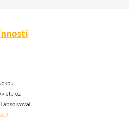
inností
Luckou
Ak ste už
í absolvovali
ac…)