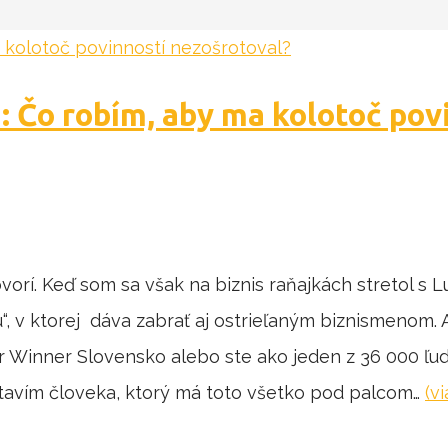
 Čo robím, aby ma kolotoč pov
orí. Keď som sa však na biznis raňajkách stretol s 
u“, v ktorej dáva zabrať aj ostrieľaným biznismenom. 
er Winner Slovensko alebo ste ako jeden z 36 000 ľud
tavím človeka, ktorý má toto všetko pod palcom…
(vi