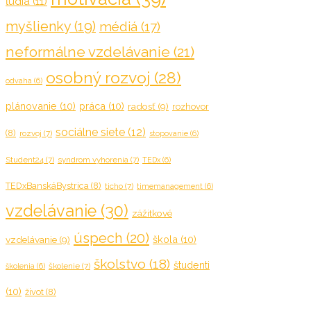
ľudia
(11)
myšlienky
(19)
médiá
(17)
neformálne vzdelávanie
(21)
osobný rozvoj
(28)
odvaha
(6)
plánovanie
(10)
práca
(10)
radosť
(9)
rozhovor
sociálne siete
(12)
(8)
rozvoj
(7)
stopovanie
(6)
Student24
(7)
syndrom vyhorenia
(7)
TEDx
(6)
TEDxBanskáBystrica
(8)
ticho
(7)
timemanagement
(6)
vzdelávanie
(30)
zážitkové
úspech
(20)
škola
(10)
vzdelávanie
(9)
školstvo
(18)
študenti
školenie
(7)
školenia
(6)
(10)
život
(8)