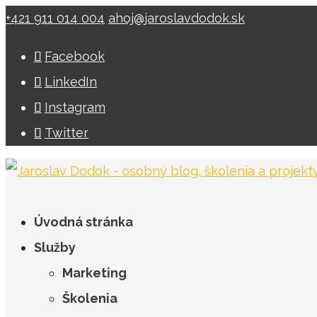
+421 911 014 004
ahoj@jaroslavdodok.sk
Facebook
LinkedIn
Instagram
Twitter
Úvodná stránka
Služby
Marketing
Školenia