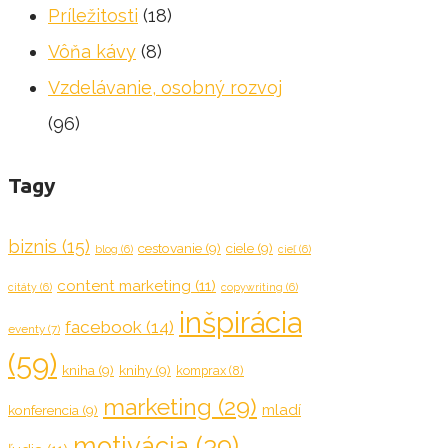
Príležitosti
(18)
Vôňa kávy
(8)
Vzdelávanie, osobný rozvoj
(96)
Tagy
biznis
(15)
cestovanie
(9)
ciele
(9)
blog
(6)
cieľ
(6)
content marketing
(11)
citáty
(6)
copywriting
(6)
inšpirácia
facebook
(14)
eventy
(7)
(59)
kniha
(9)
knihy
(9)
komprax
(8)
marketing
(29)
mladí
konferencia
(9)
motivácia
(39)