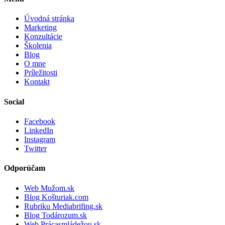
Úvodná stránka
Marketing
Konzultácie
Školenia
Blog
O mne
Príležitosti
Kontakt
Social
Facebook
LinkedIn
Instagram
Twitter
Odporúčam
Web Mužom.sk
Blog Košturiak.com
Rubriku Mediabrifing.sk
Blog Todározum.sk
Web Prácasmládežou.sk