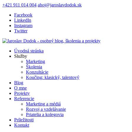
+421 911 014 004
ahoj@jaroslavdodok.sk
Facebook
LinkedIn
Instagram
Twitter
Úvodná stránka
Služby
Marketing
Školenia
Konzultácie
Koučing: klasický, talentový
Blog
O mne
Projekty
Referencie
Marketing a médiá
Rozvoj a vzdelávanie
Priatelia a kolegovia
Príležitosti
Kontakt