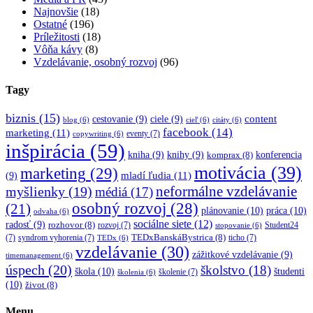
Najnovšie
(18)
Ostatné
(196)
Príležitosti
(18)
Vôňa kávy
(8)
Vzdelávanie, osobný rozvoj
(96)
Tagy
biznis
(15)
content
cestovanie
(9)
ciele
(9)
blog
(6)
cieľ
(6)
citáty
(6)
facebook
(14)
marketing
(11)
eventy
(7)
copywriting
(6)
inšpirácia
(59)
kniha
(9)
knihy
(9)
konferencia
komprax
(8)
motivácia
(39)
marketing
(29)
mladí ľudia
(11)
(9)
myšlienky
(19)
neformálne vzdelávanie
médiá
(17)
osobný rozvoj
(28)
(21)
plánovanie
(10)
práca
(10)
odvaha
(6)
sociálne siete
(12)
radosť
(9)
rozhovor
(8)
rozvoj
(7)
Student24
stopovanie
(6)
TEDxBanskáBystrica
(8)
(7)
syndrom vyhorenia
(7)
ticho
(7)
TEDx
(6)
vzdelávanie
(30)
zážitkové vzdelávanie
(9)
timemanagement
(6)
úspech
(20)
školstvo
(18)
škola
(10)
študenti
školenie
(7)
školenia
(6)
(10)
život
(8)
Menu