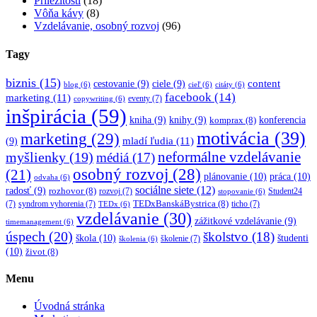
Príležitosti
(18)
Vôňa kávy
(8)
Vzdelávanie, osobný rozvoj
(96)
Tagy
biznis
(15)
content
cestovanie
(9)
ciele
(9)
blog
(6)
cieľ
(6)
citáty
(6)
facebook
(14)
marketing
(11)
eventy
(7)
copywriting
(6)
inšpirácia
(59)
kniha
(9)
knihy
(9)
konferencia
komprax
(8)
motivácia
(39)
marketing
(29)
mladí ľudia
(11)
(9)
myšlienky
(19)
neformálne vzdelávanie
médiá
(17)
osobný rozvoj
(28)
(21)
plánovanie
(10)
práca
(10)
odvaha
(6)
sociálne siete
(12)
radosť
(9)
rozhovor
(8)
rozvoj
(7)
Student24
stopovanie
(6)
TEDxBanskáBystrica
(8)
(7)
syndrom vyhorenia
(7)
ticho
(7)
TEDx
(6)
vzdelávanie
(30)
zážitkové vzdelávanie
(9)
timemanagement
(6)
úspech
(20)
školstvo
(18)
škola
(10)
študenti
školenie
(7)
školenia
(6)
(10)
život
(8)
Menu
Úvodná stránka