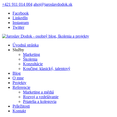
+421 911 014 004
ahoj@jaroslavdodok.sk
Facebook
LinkedIn
Instagram
Twitter
Úvodná stránka
Služby
Marketing
Školenia
Konzultácie
Koučing: klasický, talentový
Blog
O mne
Projekty
Referencie
Marketing a médiá
Rozvoj a vzdelávanie
Priatelia a kolegovia
Príležitosti
Kontakt