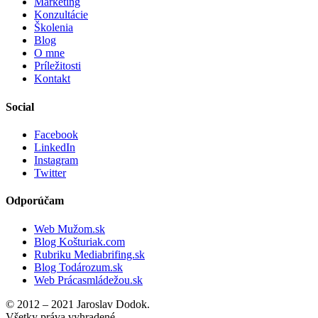
Marketing
Konzultácie
Školenia
Blog
O mne
Príležitosti
Kontakt
Social
Facebook
LinkedIn
Instagram
Twitter
Odporúčam
Web Mužom.sk
Blog Košturiak.com
Rubriku Mediabrifing.sk
Blog Todározum.sk
Web Prácasmládežou.sk
© 2012 – 2021 Jaroslav Dodok.
Všetky práva vyhradené.