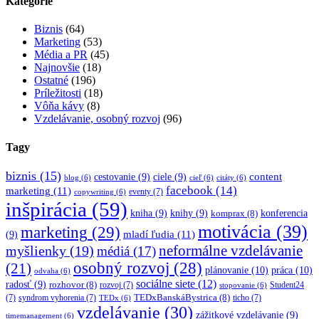
Kategórie
Biznis
(64)
Marketing
(53)
Média a PR
(45)
Najnovšie
(18)
Ostatné
(196)
Príležitosti
(18)
Vôňa kávy
(8)
Vzdelávanie, osobný rozvoj
(96)
Tagy
biznis
(15)
content
cestovanie
(9)
ciele
(9)
blog
(6)
cieľ
(6)
citáty
(6)
facebook
(14)
marketing
(11)
eventy
(7)
copywriting
(6)
inšpirácia
(59)
kniha
(9)
knihy
(9)
konferencia
komprax
(8)
motivácia
(39)
marketing
(29)
mladí ľudia
(11)
(9)
myšlienky
(19)
neformálne vzdelávanie
médiá
(17)
osobný rozvoj
(28)
(21)
plánovanie
(10)
práca
(10)
odvaha
(6)
sociálne siete
(12)
radosť
(9)
rozhovor
(8)
rozvoj
(7)
Student24
stopovanie
(6)
TEDxBanskáBystrica
(8)
(7)
syndrom vyhorenia
(7)
ticho
(7)
TEDx
(6)
vzdelávanie
(30)
zážitkové vzdelávanie
(9)
timemanagement
(6)