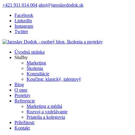
+421 911 014 004
ahoj@jaroslavdodok.sk
Facebook
LinkedIn
Instagram
Twitter
Úvodná stránka
Služby
Marketing
Školenia
Konzultácie
Koučing: klasický, talentový
Blog
O mne
Projekty
Referencie
Marketing a médiá
Rozvoj a vzdelávanie
Priatelia a kolegovia
Príležitosti
Kontakt