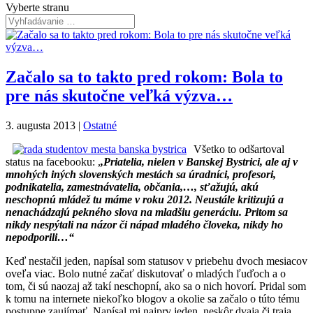
Vyberte stranu
Začalo sa to takto pred rokom: Bola to
pre nás skutočne veľká výzva…
3. augusta 2013
|
Ostatné
Všetko to odšartoval
status na facebooku: ,
,Priatelia, nielen v Banskej Bystrici, ale aj v
mnohých iných slovenských mestách sa úradníci, profesori,
podnikatelia, zamestnávatelia, občania,…, sťažujú, akú
neschopnú mládež tu máme v roku 2012. Neustále kritizujú a
nenachádzajú pekného slova na mladšiu generáciu. Pritom sa
nikdy nespýtali na názor či nápad mladého človeka, nikdy ho
nepodporili…“
Keď nestačil jeden, napísal som statusov v priebehu dvoch mesiacov
oveľa viac. Bolo nutné začať diskutovať o mladých ľuďoch a o
tom, či sú naozaj až takí neschopní, ako sa o nich hovorí. Pridal som
k tomu na internete niekoľko blogov a okolie sa začalo o túto tému
postupne zaujímať. Napísal mi najprv jeden, neskôr dvaja či traja