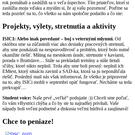
rok pomáhali a zaslúžili sa o veľa úspechov. Tím priateľov, ktorí si
zaslúžia moju vďaku a myslím si, že aj vašu pozornosť. Poďme sa
teda pozrieť na to, čo všetko sa nám spoločne podarilo a čo nie:
Projekty, výlety, stretnutia a aktivity
ISICI: Alebo inak povedané – boj s veternými mlynmi.
Od
októbra sme sa zúčastnili viac ako desiatky pracovných stretnutí,
aby sme poukázali na nespravodlivosť a problém, ktorý bolo nutné
okamžite riešiť. Míting na mestskom úrade, stretnutie v kaviarni,
porada v Bratislave… Stále sa prekladali termíny a stále lietali
sľúby, ktoré nikto neplnil. Teda aby sme boli presný: neplnil ich
EMtest, ktorý situáciu zavinil a SAD-ka, ktorá sa ju neponáhľala
riešič. Posledný mail nás však informoval, že všetko je pripravené
na to, aby ISICi mohli v septembri opäť fungovať. Necháme sa teda
prekvapiť…
Student voice:
Naše prvé „veľké“ podujatie :)) Chceli sme počuť,
čo vám vBystrici chýba a čo by ste tu najradšej privítali. Vaše
nápady boli veľmi podnetné a diskusia veľmi búrlivá a zaujímavá!
Chce to peniaze!