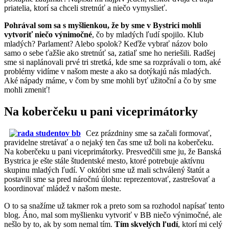
priatelia, ktorí sa chceli stretnúť a niečo vymyslieť.
Pohrával som sa s myšlienkou, že by sme v Bystrici mohli
vytvoriť niečo výnimočné
, čo by mladých ľudí spojilo. Klub
mladých? Parlament? Alebo spolok? Keďže vybrať názov bolo
samo o sebe ťažšie ako stretnúť sa, zatiaľ sme ho neriešili. Radšej
sme si naplánovali prvé tri stretká, kde sme sa rozprávali o tom, aké
problémy vidíme v našom meste a ako sa dotýkajú nás mladých.
Aké nápady máme, v čom by sme mohli byť užitoční a čo by sme
mohli zmeniť!
Na koberčeku u pani viceprimátorky
Cez prázdniny sme sa začali formovať,
pravidelne stretávať a o nejaký ten čas sme už boli na koberčeku.
Na koberčeku u pani viceprimátorky. Presvedčili sme ju, že Banská
Bystrica je ešte stále študentské mesto, ktoré potrebuje aktívnu
skupinu mladých ľudí. V októbri sme už mali schválený štatút a
postavili sme sa pred náročnú úlohu: reprezentovať, zastrešovať a
koordinovať mládež v našom meste.
O to sa snažíme už takmer rok a preto som sa rozhodol napísať tento
blog. Áno, mal som myšlienku vytvoriť v BB niečo výnimočné, ale
nešlo by to, ak by som nemal tím.
Tím skvelých ľudí
, ktorí mi celý