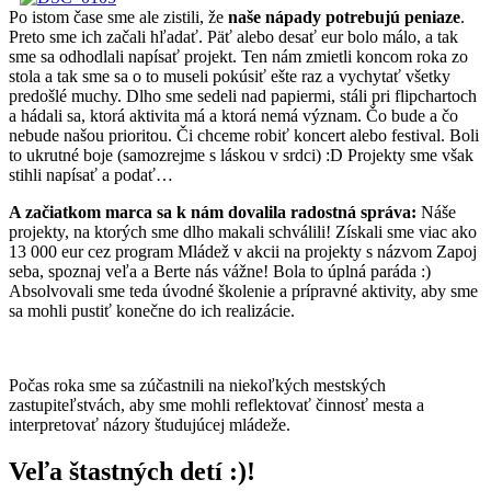
Po istom čase sme ale zistili, že
naše nápady potrebujú peniaze
.
Preto sme ich začali hľadať. Päť alebo desať eur bolo málo, a tak
sme sa odhodlali napísať projekt. Ten nám zmietli koncom roka zo
stola a tak sme sa o to museli pokúsiť ešte raz a vychytať všetky
predošlé muchy. Dlho sme sedeli nad papiermi, stáli pri flipchartoch
a hádali sa, ktorá aktivita má a ktorá nemá význam. Čo bude a čo
nebude našou prioritou. Či chceme robiť koncert alebo festival. Boli
to ukrutné boje (samozrejme s láskou v srdci) :D Projekty sme však
stihli napísať a podať…
A začiatkom marca sa k nám dovalila radostná správa:
Náše
projekty, na ktorých sme dlho makali schválili! Získali sme viac ako
13 000 eur cez program Mládež v akcii na projekty s názvom Zapoj
seba, spoznaj veľa a Berte nás vážne! Bola to úplná paráda :)
Absolvovali sme teda úvodné školenie a prípravné aktivity, aby sme
sa mohli pustiť konečne do ich realizácie.
Počas roka sme sa zúčastnili na niekoľkých mestských
zastupiteľstvách, aby sme mohli reflektovať činnosť mesta a
interpretovať názory študujúcej mládeže.
Veľa štastných detí :)!