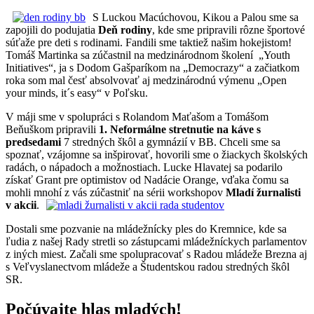
S Luckou Macúchovou, Kikou a Palou sme sa
zapojili do podujatia
Deň rodiny
, kde sme pripravili rôzne športové
súťaže pre deti s rodinami. Fandili sme taktiež našim hokejistom!
Tomáš Martinka sa zúčastnil na medzinárodnom školení „Youth
Initiatives“, ja s Dodom Gašparíkom na „Democrazy“ a začiatkom
roka som mal česť absolvovať aj medzinárodnú výmenu „Open
your minds, it´s easy“ v Poľsku.
V máji sme v spolupráci s Rolandom Maťašom a Tomášom
Beňuškom pripravili
1. Neformálne stretnutie na káve s
predsedami
7 stredných škôl a gymnázií v BB. Chceli sme sa
spoznať, vzájomne sa inšpirovať, hovorili sme o žiackych školských
radách, o nápadoch a možnostiach. Lucke Hlavatej sa podarilo
získať Grant pre optimistov od Nadácie Orange, vďaka čomu sa
mohli mnohí z vás zúčastniť na sérii workshopov
Mladí žurnalisti
v akcii
.
Dostali sme pozvanie na mládežnícky ples do Kremnice, kde sa
ľudia z našej Rady stretli so zástupcami mládežníckych parlamentov
z iných miest. Začali sme spolupracovať s Radou mládeže Brezna aj
s Veľvyslanectvom mládeže a Študentskou radou stredných škôl
SR.
Počúvajte hlas mladých!