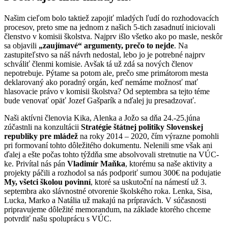
Našim cieľom bolo taktiež zapojiť mladých ľudí do rozhodovacích
procesov, preto sme na jednom z našich 5-tich zasadnutí iniciovali
členstvo v komisii školstva. Najprv išlo všetko ako po masle, neskôr
sa objavili
„zaujímavé“ argumenty, prečo to nejde
. Na
zastupiteľstvo sa náš návrh nedostal, lebo jo je potrebné najprv
schváliť členmi komisie. Avšak tá už zdá sa nových členov
nepotrebuje. Pýtame sa potom ale, prečo sme primátorom mesta
deklarovaný ako poradný orgán, keď nemáme možnosť mať
hlasovacie právo v komisii školstva? Od septembra sa tejto téme
bude venovať opäť Jozef Gašparík a nďalej ju presadzovať.
Naši aktívni členovia Kika, Alenka a Jožo sa dňa 24.-25.júna
zúčastnli na konzultácii
Stratégie štátnej politiky Slovenskej
republiky pre mládež
na roky 2014 – 2020, čím výrazne pomohli
pri formovaní tohto dôležitého dokumentu. Nelenili sme však ani
ďalej a ešte počas tohto týždňa sme absolvovali stretnutie na VÚC-
ke. Privítal nás pán
Vladimír Maňka
, ktorému sa naše aktivity a
projekty páčili a rozhodol sa nás podporiť sumou 300€ na podujatie
My, všetci školou povinní
, ktoré sa uskutoční na námestí už 3.
septembra ako slávnostné otvorenie školského roka. Lenka, Sisa,
Lucka, Marko a Natália už makajú na prípravách. V súčasnosti
pripravujeme dôležité memorandum, na základe ktorého chceme
potvrdiť našu spoluprácu s VÚC.