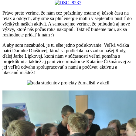
Práve preto veríme, že nám cez prázdniny ostane aj kúsok času na
relax a oddych, aby sme sa plní energie mohli v septembri pustiť do
všetkých našich aktivít. A samozrejme veríme, že pribudnú aj nové
výzvy, ktoré nás počas roka nakopnú. Taktiež budeme radi, ak sa
rozhodnete pridať k nám :)
A aby som nezabudol, je tu ešte jedno poďakovanie. Veľká vďaka
patrí Darinke Diošiovej, ktorá sa podielala na vzniku našej Rady,
ďalej Jarke Lipkovej, ktorá nám v súčasnosti veľmi pomáha s
projektíkmi a taktiež aj pani viceprimátorke Kataríne Čižmárovej za
jej veľkú odvahu spolupracovať s nami a počúvať aktívnu a
ukecanú mládež!