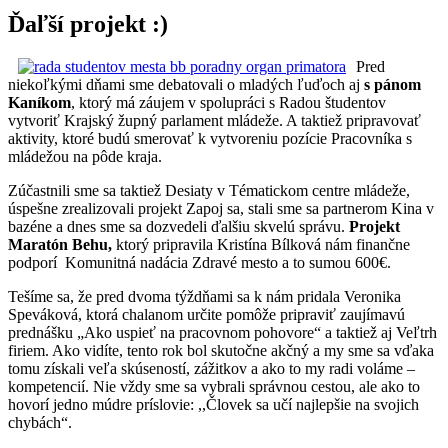
Ďaľší projekt :)
Pred
niekoľkými dňami sme debatovali o mladých ľuďoch aj
s pánom
Kaníkom
, ktorý má záujem v spolupráci s Radou študentov
vytvoriť Krajský župný parlament mládeže. A taktiež pripravovať
aktivity, ktoré budú smerovať k vytvoreniu pozície Pracovníka s
mládežou na pôde kraja.
Zúčastnili sme sa taktiež Desiaty v Tématickom centre mládeže,
úspešne zrealizovali projekt Zapoj sa, stali sme sa partnerom Kina v
bazéne a dnes sme sa dozvedeli ďalšiu skvelú správu.
Projekt
Maratón Behu,
ktorý pripravila Kristína Bílková nám finančne
podporí Komunitná nadácia Zdravé mesto a to sumou 600€.
Tešíme sa, že pred dvoma týždňami sa k nám pridala Veronika
Speváková, ktorá chalanom určite pomôže pripraviť zaujímavú
prednášku „Ako uspieť na pracovnom pohovore“ a taktiež aj Veľtrh
firiem. Ako vidíte, tento rok bol skutočne akčný a my sme sa vďaka
tomu získali veľa skúseností, zážitkov a ako to my radi voláme –
kompetencií. Nie vždy sme sa vybrali správnou cestou, ale ako to
hovorí jedno múdre príslovie: ,,Človek sa učí najlepšie na svojich
chybách“.