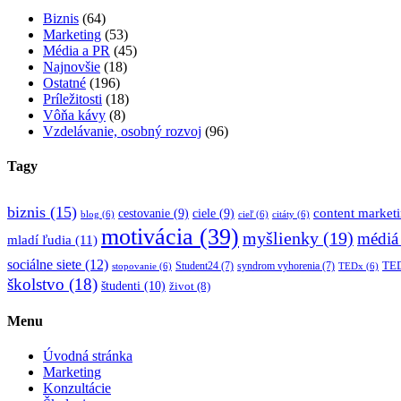
Biznis
(64)
Marketing
(53)
Média a PR
(45)
Najnovšie
(18)
Ostatné
(196)
Príležitosti
(18)
Vôňa kávy
(8)
Vzdelávanie, osobný rozvoj
(96)
Tagy
biznis
(15)
content market
cestovanie
(9)
ciele
(9)
blog
(6)
cieľ
(6)
citáty
(6)
motivácia
(39)
myšlienky
(19)
médiá
mladí ľudia
(11)
sociálne siete
(12)
TED
Student24
(7)
syndrom vyhorenia
(7)
stopovanie
(6)
TEDx
(6)
školstvo
(18)
študenti
(10)
život
(8)
Menu
Úvodná stránka
Marketing
Konzultácie