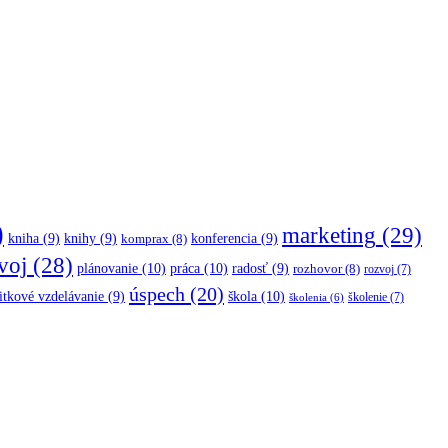
)
marketing
(29)
kniha
(9)
knihy
(9)
konferencia
(9)
komprax
(8)
voj
(28)
plánovanie
(10)
práca
(10)
radosť
(9)
rozhovor
(8)
rozvoj
(7)
úspech
(20)
škola
(10)
itkové vzdelávanie
(9)
školenie
(7)
školenia
(6)