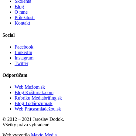
Školenia
Blog
O mne
Príležitosti
Kontakt
Social
Facebook
LinkedIn
Instagram
Twitter
Odporúčam
Web Mužom.sk
Blog Košturiak.com
Rubriku Mediabrifing.sk
Blog Todározum.sk
Web Prácasmládežou.sk
© 2012 – 2021 Jaroslav Dodok.
Všetky práva vyhradené.
Web vytvorilo
Mavio Media