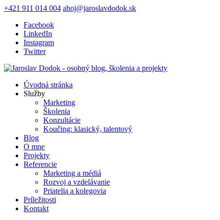
+421 911 014 004
ahoj@jaroslavdodok.sk
Facebook
LinkedIn
Instagram
Twitter
Úvodná stránka
Služby
Marketing
Školenia
Konzultácie
Koučing: klasický, talentový
Blog
O mne
Projekty
Referencie
Marketing a médiá
Rozvoj a vzdelávanie
Priatelia a kolegovia
Príležitosti
Kontakt