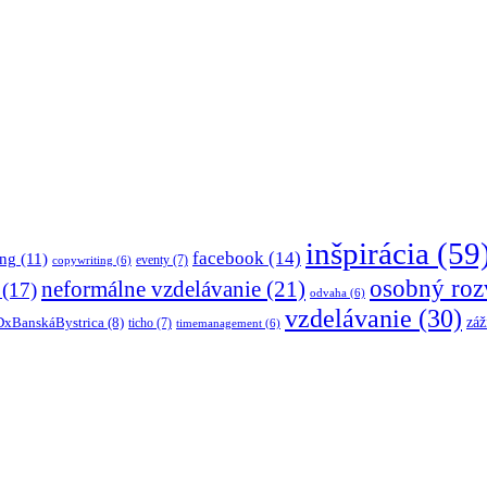
inšpirácia
(59
facebook
(14)
ing
(11)
eventy
(7)
copywriting
(6)
osobný roz
neformálne vzdelávanie
(21)
(17)
odvaha
(6)
vzdelávanie
(30)
záž
xBanskáBystrica
(8)
ticho
(7)
timemanagement
(6)