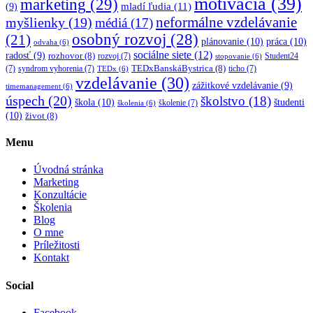
motivácia
(39)
marketing
(29)
mladí ľudia
(11)
(9)
myšlienky
(19)
neformálne vzdelávanie
médiá
(17)
osobný rozvoj
(28)
(21)
plánovanie
(10)
práca
(10)
odvaha
(6)
sociálne siete
(12)
radosť
(9)
rozhovor
(8)
rozvoj
(7)
Student24
stopovanie
(6)
TEDxBanskáBystrica
(8)
(7)
syndrom vyhorenia
(7)
ticho
(7)
TEDx
(6)
vzdelávanie
(30)
zážitkové vzdelávanie
(9)
timemanagement
(6)
úspech
(20)
školstvo
(18)
škola
(10)
študenti
školenie
(7)
školenia
(6)
(10)
život
(8)
Menu
Úvodná stránka
Marketing
Konzultácie
Školenia
Blog
O mne
Príležitosti
Kontakt
Social
Facebook