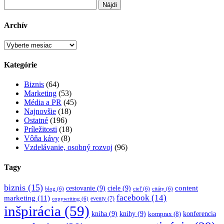
Hľadať:
Archív
Archív
Kategórie
Biznis
(64)
Marketing
(53)
Média a PR
(45)
Najnovšie
(18)
Ostatné
(196)
Príležitosti
(18)
Vôňa kávy
(8)
Vzdelávanie, osobný rozvoj
(96)
Tagy
biznis
(15)
content
cestovanie
(9)
ciele
(9)
blog
(6)
cieľ
(6)
citáty
(6)
facebook
(14)
marketing
(11)
eventy
(7)
copywriting
(6)
inšpirácia
(59)
kniha
(9)
knihy
(9)
konferencia
komprax
(8)