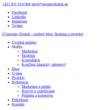
+421 911 014 004
ahoj@jaroslavdodok.sk
Facebook
LinkedIn
Instagram
Twitter
Úvodná stránka
Služby
Marketing
Školenia
Konzultácie
Koučing: klasický, talentový
Blog
O mne
Projekty
Referencie
Marketing a médiá
Rozvoj a vzdelávanie
Priatelia a kolegovia
Príležitosti
Kontakt