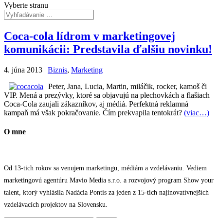
Vyberte stranu
Coca-cola lídrom v marketingovej
komunikácii: Predstavila ďalšiu novinku!
4. júna 2013
|
Biznis
,
Marketing
Peter, Jana, Lucia, Martin, miláčik, rocker, kamoš či
VIP. Mená a prezývky, ktoré sa objavujú na plechovkách a flašiach
Coca-Cola zaujali zákazníkov, aj médiá. Perfektná reklamná
kampaň má však pokračovanie. Čím prekvapila tentokrát?
(viac…)
O mne
Od 13-tich rokov sa venujem marketingu, médiám a vzdelávaniu. Vediem
marketingovú agentúru Mavio Media s.r.o. a rozvojový program Show your
talent, ktorý vyhlásila Nadácia Pontis za jeden z 15-tich najinovatívnejších
vzdelávacích projektov na Slovensku.