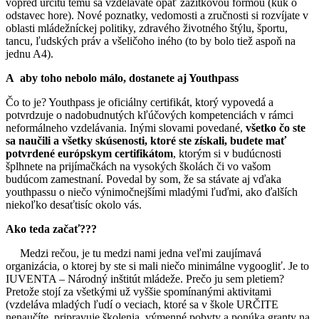
vopred určitú tému sa vzdelávate opäť zážitkovou formou (kuk o
odstavec hore). Nové poznatky, vedomosti a zručnosti si rozvíjate v
oblasti mládežníckej politiky, zdravého životného štýlu, športu,
tancu, ľudských práv a všeličoho iného (to by bolo tiež aspoň na
jednu A4).
A aby toho nebolo málo, dostanete aj Youthpass
Čo to je? Youthpass je oficiálny certifikát, ktorý vypovedá a
potvrdzuje o nadobudnutých kľúčových kompetenciách v rámci
neformálneho vzdelávania. Inými slovami povedané,
všetko čo ste
sa naučili a všetky skúsenosti, ktoré ste získali, budete mať
potvrdené európskym certifikátom
, ktorým si v budúcnosti
šplhnete na prijímačkách na vysokých školách či vo vašom
budúcom zamestnaní. Povedal by som, že sa stávate aj vďaka
youthpassu o niečo výnimočnejšími mladými ľuďmi, ako ďalších
niekoľko desaťtisíc okolo vás.
Ako teda začať???
Medzi rečou, je tu medzi nami jedna veľmi zaujímavá
organizácia, o ktorej by ste si mali niečo minimálne vygoogliť. Je to
IUVENTA – Národný inštitút mládeže. Prečo ju sem pletiem?
Pretože stojí za všetkými už vyššie spomínanými aktivitami
(vzdeláva mladých ľudí o veciach, ktoré sa v škole URČITE
nenaučíte, pripravuje školenia, výmenné pobyty a ponúka granty na