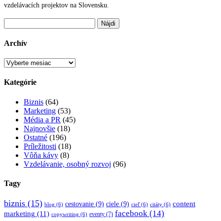
vzdelávacích projektov na Slovensku.
Hľadať:
Archív
Archív
Kategórie
Biznis
(64)
Marketing
(53)
Média a PR
(45)
Najnovšie
(18)
Ostatné
(196)
Príležitosti
(18)
Vôňa kávy
(8)
Vzdelávanie, osobný rozvoj
(96)
Tagy
biznis
(15)
content
cestovanie
(9)
ciele
(9)
blog
(6)
cieľ
(6)
citáty
(6)
facebook
(14)
marketing
(11)
eventy
(7)
copywriting
(6)