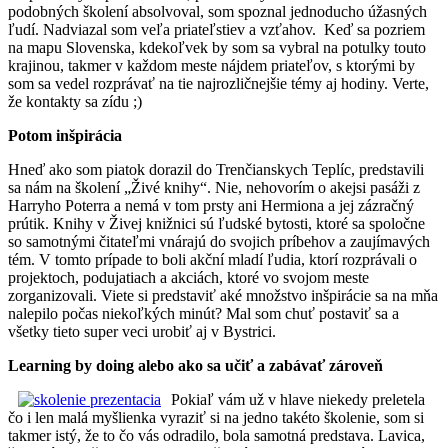
podobných školení absolvoval, som spoznal jednoducho úžasných
ľudí. Nadviazal som veľa priateľstiev a vzťahov. Keď sa pozriem
na mapu Slovenska, kdekoľvek by som sa vybral na potulky touto
krajinou, takmer v každom meste nájdem priateľov, s ktorými by
som sa vedel rozprávať na tie najrozličnejšie témy aj hodiny. Verte,
že kontakty sa zídu ;)
Potom inšpirácia
Hneď ako som piatok dorazil do Trenčianskych Teplíc, predstavili
sa nám na školení „Živé knihy“. Nie, nehovorím o akejsi pasáži z
Harryho Poterra a nemá v tom prsty ani Hermiona a jej zázračný
prútik. Knihy v Živej knižnici sú ľudské bytosti, ktoré sa spoločne
so samotnými čitateľmi vnárajú do svojich príbehov a zaujímavých
tém. V tomto prípade to boli akční mladí ľudia, ktorí rozprávali o
projektoch, podujatiach a akciách, ktoré vo svojom meste
zorganizovali. Viete si predstaviť aké množstvo inšpirácie sa na mňa
nalepilo počas niekoľkých minút? Mal som chuť postaviť sa a
všetky tieto super veci urobiť aj v Bystrici.
Learning by doing alebo ako sa učiť a zabávať zároveň
Pokiaľ vám už v hlave niekedy preletela
čo i len malá myšlienka vyraziť si na jedno takéto školenie, som si
takmer istý, že to čo vás odradilo, bola samotná predstava. Lavica,