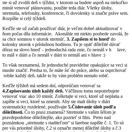
ste si už zvolili deň v týždni, v ktorom sa budete aspoň na niekoľko
minút venovať plánovaniu, použite teda diár. Všetky úlohy,
stretnutia, telefonáty, konferencie, či dovolenky si značte práve sem.
Rozpíšte si celý týždeň.
Keďže ste už začali používať diár, je veľmi dobré aktualizovať v
ňom počas dňa informácie. Akonáhle mi niekto poobede zavolá, že
sa chce somnou v utorok stretnúť,
3. Zapíšem si to hneď
do
kolonky utorok s príslušnou hodinou. Tu je opäť dôležité dávať
dôraz na slovo hneď – jednoduchá rada znie, čo nemáš v h
lave,
to máš v diári a čo nemáš v diári to nemáš ani v hlave :)
To však neznamená, že jednoduché pravidelne opakujúce sa veci si
musíte značiť. Predsa to, že máte ísť do práce, alebo sa osprchovať
robíte každý deň, takže to by vám problém nemalo robiť.
Keďže týždeň má sedem dní, odporúčam venovať sa
4.Zapisovaniu úloh každý deň.
Väčšinou tomu nepotrebujete
venovať viac ako 10 minút. Zoškrtajte si veci, ktoré už neplatia a
zapíšte si veci, ktoré sa zmenili. Aby ste mali úlohy v diári
systematicky rozdelené, používajte
5.Číslovanie úloh podľa
dôležitosti.
Čo to praxi znamená? Stretnutie s vašim šéfom je
pravdepodobne dôležitejšie, ako pozrieť si film. Preto nad
poznámkou „stretnutie s riaditeľom“ si farebne napíšte č. 1. To sú
pre vás prioritné úlohy, č.2 si označte menej dôležité úlohy a č.3