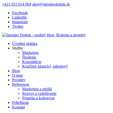
+421 911 014 004
ahoj@jaroslavdodok.sk
Facebook
LinkedIn
Instagram
Twitter
Úvodná stránka
Služby
Marketing
Školenia
Konzultácie
Koučing: klasický, talentový
Blog
O mne
Projekty
Referencie
Marketing a médiá
Rozvoj a vzdelávanie
Priatelia a kolegovia
Príležitosti
Kontakt