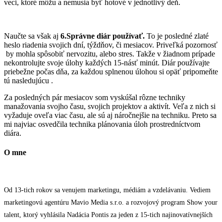
veci, ktoré môžu a nemusia byť hotové v jednotlivý deň.
Naučte sa však aj
6.Správne diár používať.
To je posledné zlaté
heslo riadenia svojich dní, týždňov, či mesiacov. Priveľká pozornosť
by mohla spôsobiť nervozitu, alebo stres. Takže v žiadnom prípade
nekontrolujte svoje úlohy každých 15-násť minút. Diár používajte
priebežne počas dňa, za každou splnenou úlohou si opäť pripomeňte
tú nasledujúcu .
Za posledných pár mesiacov som vyskúšal rôzne techniky
manažovania svojho času, svojich projektov a aktivít. Veľa z nich si
vyžaduje oveľa viac času, ale sú aj náročnejšie na techniku. Preto sa
mi najviac osvedčila technika plánovania úloh prostredníctvom
diára.
O mne
Od 13-tich rokov sa venujem marketingu, médiám a vzdelávaniu. Vediem
marketingovú agentúru Mavio Media s.r.o. a rozvojový program Show your
talent, ktorý vyhlásila Nadácia Pontis za jeden z 15-tich najinovatívnejších