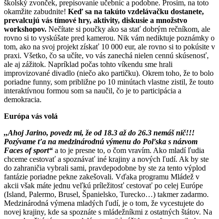
školský zvonček, prepisovanie učebníc a podobne. Prosím, na toto
okamžite zabudnite!
Keď sa na takúto vzdelávačku dostanete,
prevalcujú vás tímové hry, aktivity, diskusie a množstvo
workshopov.
Nečítate si poučky ako sa stať dobrým rečníkom, ale
rovno si to vyskúšate pred kamerou. Nik vám nediktuje poznámky o
tom, ako na svoj projekt získať 10 000 eur, ale rovno si to pokúsite v
praxi. Všetko, čo sa učíte, vo vás zanechá nielen cennú skúsenosť,
ale aj zážitok. Napríklad počas tohto víkendu sme hrali
improvizované divadlo (niečo ako partičku). Okrem toho, že to bolo
poriadne funny, som približne po 10 minútach vlastne zistil, že touto
interaktívnou formou som sa naučil, čo je to participácia a
demokracia.
Európa vás volá
,,Ahoj Jarino, povedz mi, že od 18.3 až do 26.3 nemáš nič!!!
Pozývame ťa na medzinárodnú výmenu do Poľska s názvom
Faces of sport“
a to je presne to, o čom vravím. Ako mladí ľudia
chceme cestovať a spoznávať iné krajiny a nových ľudí. Ak by ste
do zahraničia vybrali sami, pravdepodobne by ste za tento výplod
fantázie poriadne pekne zakešovali. Vďaka programu Mládež v
akcii však máte jednu veľkú príležitosť cestovať po celej Európe
(Island, Palermo, Brusel, Španielsko, Turecko…) takmer zadarmo.
Medzinárodná výmena mladých ľudí, je o tom, že vycestujete do
novej krajiny, kde sa spoznáte s mládežníkmi z ostatných štátov. Na