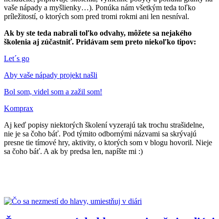
vaše nápady a myšlienky…). Ponúka nám všetkým teda toľko
príležitostí, o ktorých som pred tromi rokmi ani len nesníval.
Ak by ste teda nabrali toľko odvahy, môžete sa nejakého
školenia aj zúčastniť. Pridávam sem preto niekoľko tipov:
Let´s go
Aby vaše nápady projekt našli
Bol som, videl som a zažil som!
Komprax
Aj keď popisy niektorých školení vyzerajú tak trochu strašidelne,
nie je sa čoho báť. Pod týmito odbornými názvami sa skrývajú
presne tie tímové hry, aktivity, o ktorých som v blogu hovoril. Nieje
sa čoho báť. A ak by predsa len, napíšte mi :)