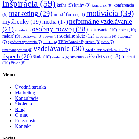
inšpirácia
(59)
kniha
(9)
knihy
(9)
konferencia
komprax
(8)
motivácia
(39)
marketing
(29)
mladí ľudia
(11)
(9)
myšlienky
(19)
neformálne vzdelávanie
médiá
(17)
osobný rozvoj
(28)
(21)
plánovanie
(10)
práca
(10)
odvaha
(6)
sociálne siete
(12)
radosť
(9)
rozhovor
(8)
rozvoj
(7)
Student24
stopovanie
(6)
TEDxBanskáBystrica
(8)
(7)
syndrom vyhorenia
(7)
ticho
(7)
TEDx
(6)
vzdelávanie
(30)
zážitkové vzdelávanie
(9)
timemanagement
(6)
úspech
(20)
školstvo
(18)
škola
(10)
študenti
školenie
(7)
školenia
(6)
(10)
život
(8)
Menu
Úvodná stránka
Marketing
Konzultácie
Školenia
Blog
O mne
Príležitosti
Kontakt
Social