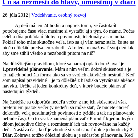
Čo sa nezmestí do hlavy, umiestňuj v diári
26. júla 2012
|
Vzdelávanie, osobný rozvoj
Aj deň má len 24 hodín a napriek tomu, že častokrát
potrebujeme času viac, musíme si vystačiť aj s tým, čo máme. Počas
celého dňa pribúdajú úlohy a povinnosti, telefonáty a stretnutia.
Pokiaľ toho máte skutočne veľa, isto sa aj vám neraz stalo, že ste na
niečo dôležité predsa len zabudli. Ako teda manažovať svoj deň tak,
aby sme stihli všetko a nezabudli pritom na nič?
Najdôležitejším pravidlom, ktoré sa naozaj oplatí dodržiavať je
1.pravidelné plánovanie.
Mám s ním veľmi dobré skúsenosti a je
to najjednoduchšia forma ako sa vo svojich aktivitách nestratiť. Keď
som napísal pravidelné – je to dôležité z hľadiska vytvárania akéhosi
návyku. Určite si jeden konkrétny deň, v ktorý budete plánovať
nasledujúci týždeň.
Najčastejšie sa odporúča nedeľa večer, z mojich skúsenosti však
preferujem piatok večer (v nedeľu sa môže stať, že budete chcieť
dokončiť veľa nestihnutých povinností z týždňa a tak na plánovanie
nebude čas). Čo to však znamená plánovať? Priradiť k jednotlivým
dňom jednotlivé úlohy a rozmiestniť ich tak rovnovážne na každý
deň. Nastáva čas, keď je vhodné si zaobstarať úplne jednoduchý
2.
Diár.
Zohráva totižto dôležitú úlohu a je súčasťou plánovania. Keď