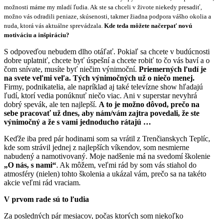
možnosti máme my mladí ľudia. Ak ste sa chceli v živote niekedy presadiť,
možno vás odradili peniaze, skúsenosti, takmer žiadna podpora vášho okolia a
nuda, ktorá vás aktuálne sprevádzala.
Kde teda môžete načerpať novú
motiváciu a inšpiráciu?
S odpoveďou nebudem dlho otáľať. Pokiaľ sa chcete v budúcnosti
dobre uplatniť, chcete byť úspešní a chcete robiť to čo vás baví a o
čom snívate, musíte byť niečim výnimoční.
Priemerných ľudí je
na svete veľmi veľa. Tých výnimočných už o niečo menej.
Firmy, podnikatelia, ale napríklad aj také televízne show hľadajú
ľudí, ktorí vedia ponúknuť niečo viac. Ani v superstar nevyhrá
dobrý spevák, ale ten najlepší.
A to je možno dôvod, prečo na
sebe pracovať už dnes, aby nám/vám zajtra povedali, že ste
výnimočný a že s vami jednoducho rátajú …
Keďže iba pred pár hodinami som sa vrátil z Trenčianskych Teplíc,
kde som strávil jednej z najlepších víkendov, som nesmierne
nabudený a namotivovaný. Moje nadšenie má na svedomí školenie
„O nás, s nami“
. Ak môžem, veľmi rád by som vás stiahol do
atmosféry (nielen) tohto školenia a ukázal vám, prečo sa na takéto
akcie veľmi rád vraciam.
V prvom rade sú to ľudia
Za posledných pár mesiacov, počas ktorých som niekoľko