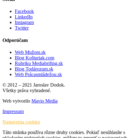
Facebook
LinkedIn
Instagram
Twitter
Odporúčam
Web Mužom.sk
Blog Košturiak.com
Rubriku Mediabrifing.sk
Blog Todározum.sk
Web Prácasmládežou.sk
© 2012 – 2021 Jaroslav Dodok.
Všetky práva vyhradené.
Web vytvorilo
Mavio Media
Impressum
Nastavenia cookies
Táto stránka používa rôzne druhy cookies. Pokiaľ nesúhlasíte s
ukladaním niektorých cookies, môžete to zmeniť v nastaveniach.