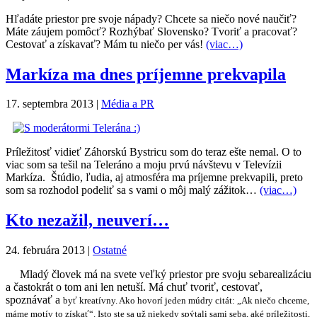
Hľadáte priestor pre svoje nápady? Chcete sa niečo nové naučiť?
Máte záujem pomôcť? Rozhýbať Slovensko? Tvoriť a pracovať?
Cestovať a získavať? Mám tu niečo per vás!
(viac…)
Markíza ma dnes príjemne prekvapila
17. septembra 2013
|
Média a PR
Príležitosť vidieť Záhorskú Bystricu som do teraz ešte nemal. O to
viac som sa tešil na Teleráno a moju prvú návštevu v Televízii
Markíza. Štúdio, ľudia, aj atmosféra ma príjemne prekvapili, preto
som sa rozhodol podeliť sa s vami o môj malý zážitok…
(viac…)
Kto nezažil, neuverí…
24. februára 2013
|
Ostatné
Mladý človek má na svete veľký priestor pre svoju sebarealizáciu
a častokrát o tom ani len netuší. Má chuť tvoriť, cestovať,
spoznávať a
byť kreatívny
. Ako hovorí jeden múdry citát: „Ak niečo chceme,
máme motív to získať“. Isto ste sa už niekedy spýtali sami seba, aké príležitosti,