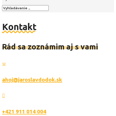
Kontakt
Rád sa zoznámim aj s vami
w
ahoj@jaroslavdodok.sk

+421 911 014 004