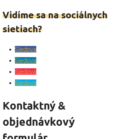
Vidíme sa na sociálnych
sietiach?
Sledova
Sledova
Sledova
Sledova
Kontaktný &
objednávkový
formulár