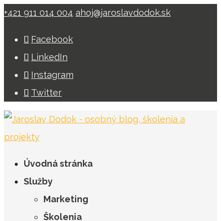
+421 911 014 004
ahoj@jaroslavdodok.sk
Facebook
LinkedIn
Instagram
Twitter
Úvodná stránka
Služby
Marketing
Školenia