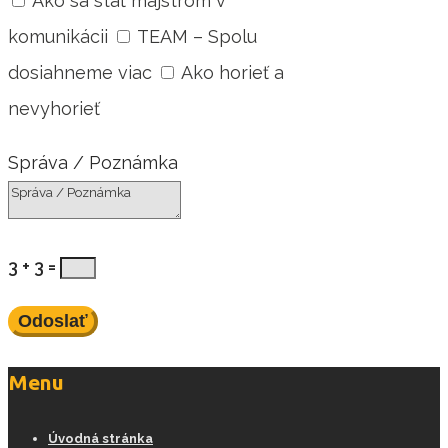
Ako sa stať majstrom v
komunikácii
TEAM – Spolu
dosiahneme viac
Ako horieť a
nevyhorieť
Správa / Poznámka
3 + 3
=
Odoslať
Menu
Úvodná stránka