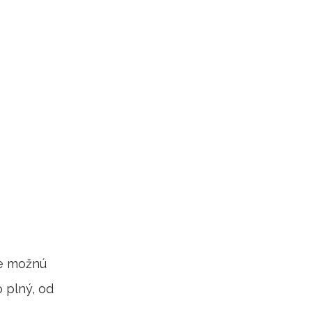
me možnú
 plný, od