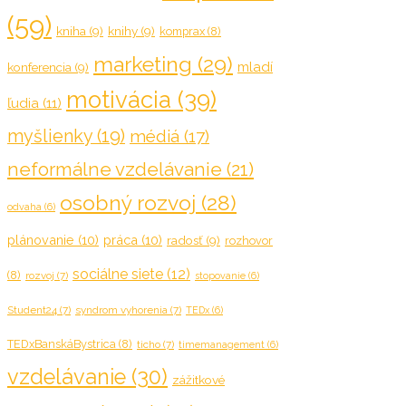
(59)
kniha
(9)
knihy
(9)
komprax
(8)
marketing
(29)
mladí
konferencia
(9)
motivácia
(39)
ľudia
(11)
myšlienky
(19)
médiá
(17)
neformálne vzdelávanie
(21)
osobný rozvoj
(28)
odvaha
(6)
plánovanie
(10)
práca
(10)
radosť
(9)
rozhovor
sociálne siete
(12)
(8)
rozvoj
(7)
stopovanie
(6)
Student24
(7)
syndrom vyhorenia
(7)
TEDx
(6)
TEDxBanskáBystrica
(8)
ticho
(7)
timemanagement
(6)
vzdelávanie
(30)
zážitkové