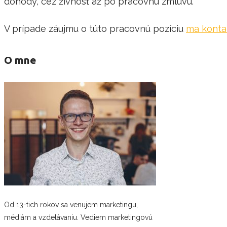
dohody, cez živnosť až po pracovnú zmluvu.
V prípade záujmu o túto pracovnú pozíciu
ma kontak
O mne
Od 13-tich rokov sa venujem marketingu,
médiám a vzdelávaniu. Vediem marketingovú