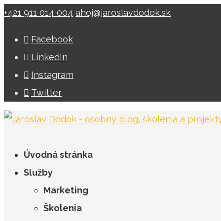
+421 911 014 004
ahoj@jaroslavdodok.sk
Facebook
LinkedIn
Instagram
Twitter
Úvodná stránka
Služby
Marketing
Školenia