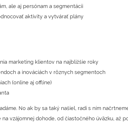
ám, ale aj persónam a segmentácii
dnocovať aktivity a vytvárať plány
ia marketing klientov na najbližšie roky
trendoch a inováciách v rôznych segmentoch
ch (online aj offline)
anta
dáme. No ak by sa taký našiel, radi s ním načrtne
 na vzájomnej dohode, od čiastočného úväzku, až po