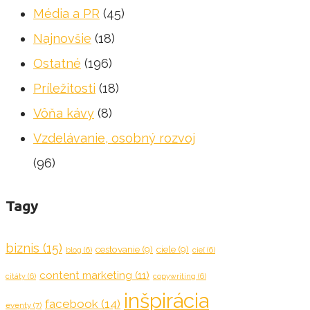
Média a PR
(45)
Najnovšie
(18)
Ostatné
(196)
Príležitosti
(18)
Vôňa kávy
(8)
Vzdelávanie, osobný rozvoj
(96)
Tagy
biznis
(15)
cestovanie
(9)
ciele
(9)
blog
(6)
cieľ
(6)
content marketing
(11)
citáty
(6)
copywriting
(6)
inšpirácia
facebook
(14)
eventy
(7)