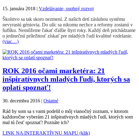
15. januára 2018
|
Vzdelávanie, osobný rozvoj
Školstvo sa tak skoro nezmení. Z našich detí zásluhou systému
nevyrastú géniovia. Do ulíc sa nikomu nechce a reformy zostanú v
šuflíku. Nemôžeme čakať ďalšie štyri roky. Každý deň prichádzame
o jedinečnú príležitosť získať pre mladých ľudí kvalitné vzdelanie.
(viac…)
ROK 2016 očami marketéra: 21
inšpiratívnych mladých ľudí, ktorých sa
oplatí spoznať!
30. decembra 2016
|
Ostatné
Rád by som sa s vami podelil o môj vianočný zoznam, v ktorom
každoročne vyberám 21 inšpiratívnych mladých ľudí, ktorých som
mal tú česť spoznať! Poznáte ich?
LINK NA INTERAKTÍVNU MAPU (klik)