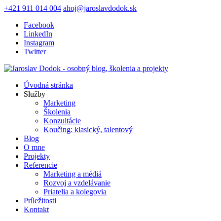
+421 911 014 004
ahoj@jaroslavdodok.sk
Facebook
LinkedIn
Instagram
Twitter
Úvodná stránka
Služby
Marketing
Školenia
Konzultácie
Koučing: klasický, talentový
Blog
O mne
Projekty
Referencie
Marketing a médiá
Rozvoj a vzdelávanie
Priatelia a kolegovia
Príležitosti
Kontakt