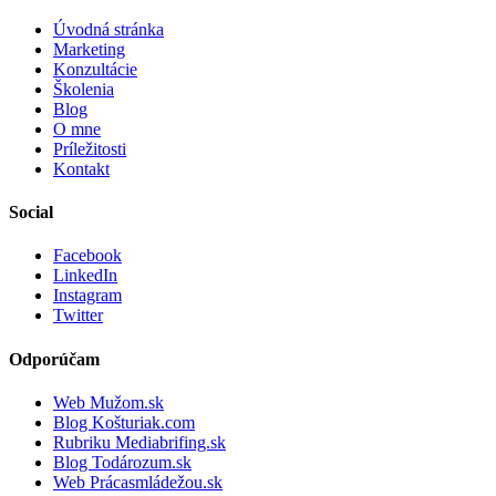
Úvodná stránka
Marketing
Konzultácie
Školenia
Blog
O mne
Príležitosti
Kontakt
Social
Facebook
LinkedIn
Instagram
Twitter
Odporúčam
Web Mužom.sk
Blog Košturiak.com
Rubriku Mediabrifing.sk
Blog Todározum.sk
Web Prácasmládežou.sk