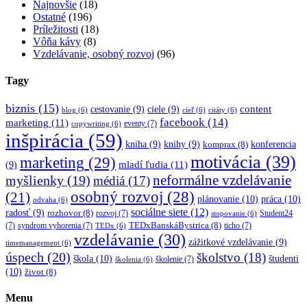
Najnovšie
(18)
Ostatné
(196)
Príležitosti
(18)
Vôňa kávy
(8)
Vzdelávanie, osobný rozvoj
(96)
Tagy
biznis
(15)
content
cestovanie
(9)
ciele
(9)
blog
(6)
cieľ
(6)
citáty
(6)
facebook
(14)
marketing
(11)
eventy
(7)
copywriting
(6)
inšpirácia
(59)
kniha
(9)
knihy
(9)
konferencia
komprax
(8)
motivácia
(39)
marketing
(29)
mladí ľudia
(11)
(9)
myšlienky
(19)
neformálne vzdelávanie
médiá
(17)
osobný rozvoj
(28)
(21)
plánovanie
(10)
práca
(10)
odvaha
(6)
sociálne siete
(12)
radosť
(9)
rozhovor
(8)
rozvoj
(7)
Student24
stopovanie
(6)
TEDxBanskáBystrica
(8)
(7)
syndrom vyhorenia
(7)
ticho
(7)
TEDx
(6)
vzdelávanie
(30)
zážitkové vzdelávanie
(9)
timemanagement
(6)
úspech
(20)
školstvo
(18)
škola
(10)
študenti
školenie
(7)
školenia
(6)
(10)
život
(8)
Menu