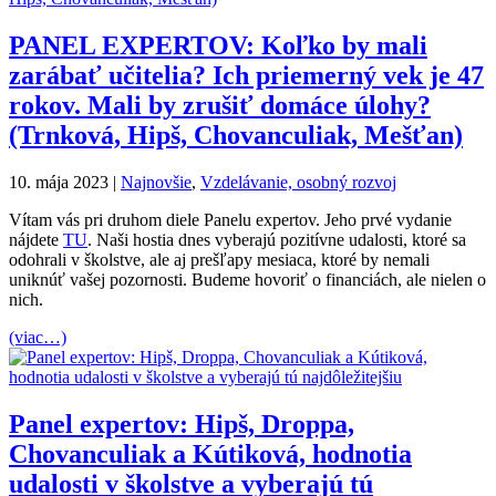
PANEL EXPERTOV: Koľko by mali
zarábať učitelia? Ich priemerný vek je 47
rokov. Mali by zrušiť domáce úlohy?
(Trnková, Hipš, Chovanculiak, Mešťan)
10. mája 2023
|
Najnovšie
,
Vzdelávanie, osobný rozvoj
Vítam vás pri druhom diele Panelu expertov. Jeho prvé vydanie
nájdete
TU
. Naši hostia dnes vyberajú pozitívne udalosti, ktoré sa
odohrali v školstve, ale aj prešľapy mesiaca, ktoré by nemali
uniknúť vašej pozornosti. Budeme hovoriť o financiách, ale nielen o
nich.
(viac…)
Panel expertov: Hipš, Droppa,
Chovanculiak a Kútiková, hodnotia
udalosti v školstve a vyberajú tú