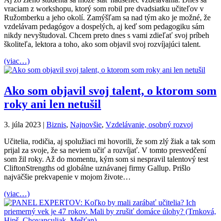
vraciam z workshopu, ktorý som robil pre dvadsiatku učiteľov v
Ružomberku a jeho okolí. Zamýšľam sa nad tým ako je možné, že
vzdelávam pedagógov a dospelých, aj keď som pedagogiku sám
nikdy nevyštudoval. Chcem preto dnes s vami zdieľať svoj príbeh
školiteľa, lektora a toho, ako som objavil svoj rozvíjajúci talent.
(viac…)
Ako som objavil svoj talent, o ktorom som
roky ani len netušil
3. júla 2023
|
Biznis
,
Najnovšie
,
Vzdelávanie, osobný rozvoj
Učitelia, rodičia, aj spolužiaci mi hovorili, že som zlý žiak a tak som
prijal za svoje, že sa neviem učiť a rozvíjať. V tomto presvedčení
som žil roky. Až do momentu, kým som si nespravil talentový test
CliftonStrengths od globálne uznávanej firmy Gallup. Prišlo
najväčšie prekvapenie v mojom živote…
(viac…)