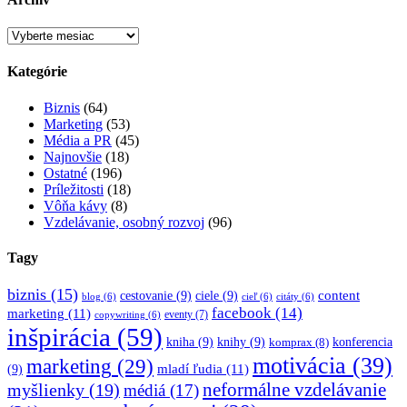
Archív
Kategórie
Biznis
(64)
Marketing
(53)
Média a PR
(45)
Najnovšie
(18)
Ostatné
(196)
Príležitosti
(18)
Vôňa kávy
(8)
Vzdelávanie, osobný rozvoj
(96)
Tagy
biznis
(15)
content
cestovanie
(9)
ciele
(9)
blog
(6)
cieľ
(6)
citáty
(6)
facebook
(14)
marketing
(11)
eventy
(7)
copywriting
(6)
inšpirácia
(59)
kniha
(9)
knihy
(9)
konferencia
komprax
(8)
motivácia
(39)
marketing
(29)
mladí ľudia
(11)
(9)
myšlienky
(19)
neformálne vzdelávanie
médiá
(17)