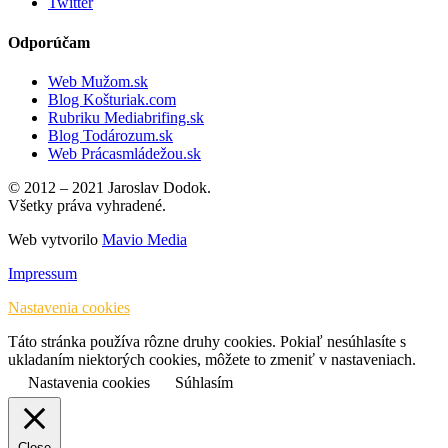
Twitter
Odporúčam
Web Mužom.sk
Blog Košturiak.com
Rubriku Mediabrifing.sk
Blog Todározum.sk
Web Prácasmládežou.sk
© 2012 – 2021 Jaroslav Dodok.
Všetky práva vyhradené.
Web vytvorilo
Mavio Media
Impressum
Nastavenia cookies
Táto stránka používa rôzne druhy cookies. Pokiaľ nesúhlasíte s
ukladaním niektorých cookies, môžete to zmeniť v nastaveniach.
Nastavenia cookies
Súhlasím
Close