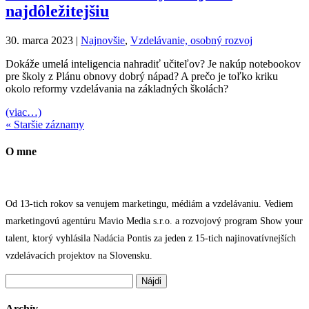
najdôležitejšiu
30. marca 2023
|
Najnovšie
,
Vzdelávanie, osobný rozvoj
Dokáže umelá inteligencia nahradiť učiteľov? Je nakúp notebookov
pre školy z Plánu obnovy dobrý nápad? A prečo je toľko kriku
okolo reformy vzdelávania na základných školách?
(viac…)
« Staršie záznamy
O mne
Od 13-tich rokov sa venujem marketingu, médiám a vzdelávaniu. Vediem
marketingovú agentúru Mavio Media s.r.o. a rozvojový program Show your
talent, ktorý vyhlásila Nadácia Pontis za jeden z 15-tich najinovatívnejších
vzdelávacích projektov na Slovensku.
Hľadať:
Archív