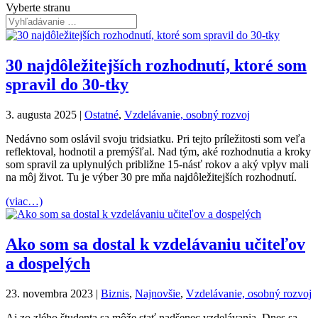
Vyberte stranu
30 najdôležitejších rozhodnutí, ktoré som
spravil do 30-tky
3. augusta 2025
|
Ostatné
,
Vzdelávanie, osobný rozvoj
Nedávno som oslávil svoju tridsiatku. Pri tejto príležitosti som veľa
reflektoval, hodnotil a premýšľal. Nad tým, aké rozhodnutia a kroky
som spravil za uplynulých približne 15-násť rokov a aký vplyv mali
na môj život. Tu je výber 30 pre mňa najdôležitejších rozhodnutí.
(viac…)
Ako som sa dostal k vzdelávaniu učiteľov
a dospelých
23. novembra 2023
|
Biznis
,
Najnovšie
,
Vzdelávanie, osobný rozvoj
Aj zo zlého študenta sa môže stať nadšenec vzdelávania. Dnes sa