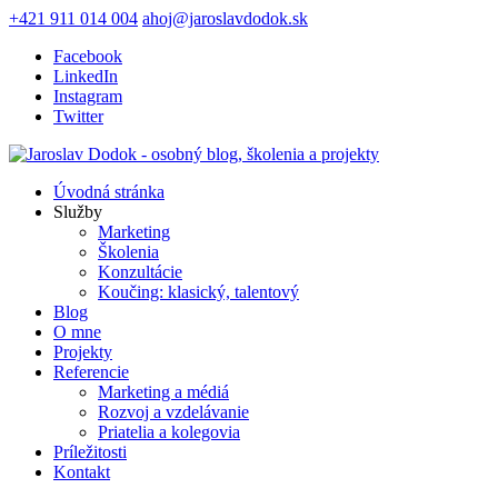
+421 911 014 004
ahoj@jaroslavdodok.sk
Facebook
LinkedIn
Instagram
Twitter
Úvodná stránka
Služby
Marketing
Školenia
Konzultácie
Koučing: klasický, talentový
Blog
O mne
Projekty
Referencie
Marketing a médiá
Rozvoj a vzdelávanie
Priatelia a kolegovia
Príležitosti
Kontakt