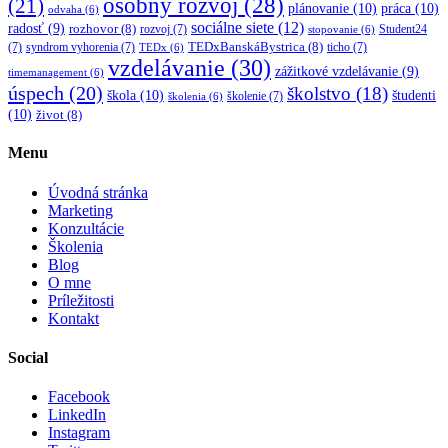
osobný rozvoj
(28)
(21)
plánovanie
(10)
práca
(10)
odvaha
(6)
sociálne siete
(12)
radosť
(9)
rozhovor
(8)
rozvoj
(7)
Student24
stopovanie
(6)
TEDxBanskáBystrica
(8)
(7)
syndrom vyhorenia
(7)
ticho
(7)
TEDx
(6)
vzdelávanie
(30)
zážitkové vzdelávanie
(9)
timemanagement
(6)
úspech
(20)
školstvo
(18)
škola
(10)
študenti
školenie
(7)
školenia
(6)
(10)
život
(8)
Menu
Úvodná stránka
Marketing
Konzultácie
Školenia
Blog
O mne
Príležitosti
Kontakt
Social
Facebook
LinkedIn
Instagram