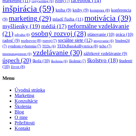
facebook
(14)
marketing
(11)
eventy
(7)
copywriting
(6)
inšpirácia
(59)
kniha
(9)
knihy
(9)
konferencia
komprax
(8)
motivácia
(39)
marketing
(29)
mladí ľudia
(11)
(9)
myšlienky
(19)
neformálne vzdelávanie
médiá
(17)
osobný rozvoj
(28)
(21)
plánovanie
(10)
práca
(10)
odvaha
(6)
sociálne siete
(12)
radosť
(9)
rozhovor
(8)
rozvoj
(7)
Student24
stopovanie
(6)
TEDxBanskáBystrica
(8)
(7)
syndrom vyhorenia
(7)
ticho
(7)
TEDx
(6)
vzdelávanie
(30)
zážitkové vzdelávanie
(9)
timemanagement
(6)
úspech
(20)
školstvo
(18)
škola
(10)
študenti
školenie
(7)
školenia
(6)
(10)
život
(8)
Menu
Úvodná stránka
Marketing
Konzultácie
Školenia
Blog
O mne
Príležitosti
Kontakt