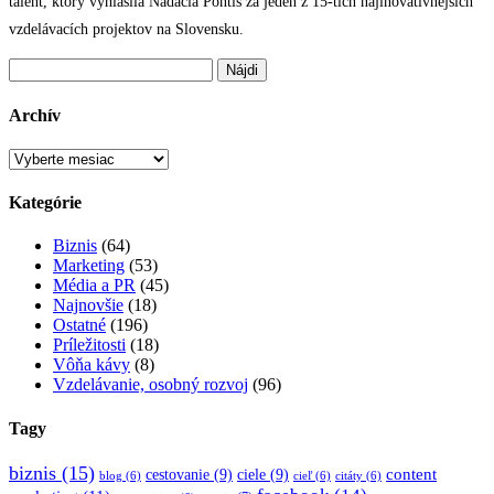
talent, ktorý vyhlásila Nadácia Pontis za jeden z 15-tich najinovatívnejších
vzdelávacích projektov na Slovensku.
Hľadať:
Archív
Archív
Kategórie
Biznis
(64)
Marketing
(53)
Média a PR
(45)
Najnovšie
(18)
Ostatné
(196)
Príležitosti
(18)
Vôňa kávy
(8)
Vzdelávanie, osobný rozvoj
(96)
Tagy
biznis
(15)
content
cestovanie
(9)
ciele
(9)
blog
(6)
cieľ
(6)
citáty
(6)