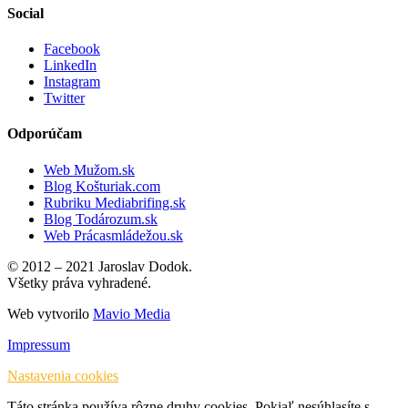
Social
Facebook
LinkedIn
Instagram
Twitter
Odporúčam
Web Mužom.sk
Blog Košturiak.com
Rubriku Mediabrifing.sk
Blog Todározum.sk
Web Prácasmládežou.sk
© 2012 – 2021 Jaroslav Dodok.
Všetky práva vyhradené.
Web vytvorilo
Mavio Media
Impressum
Nastavenia cookies
Táto stránka používa rôzne druhy cookies. Pokiaľ nesúhlasíte s