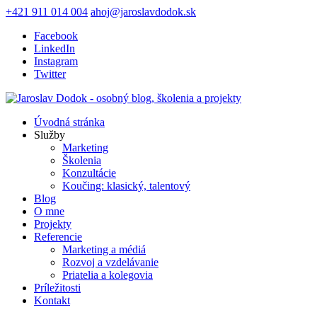
+421 911 014 004
ahoj@jaroslavdodok.sk
Facebook
LinkedIn
Instagram
Twitter
Úvodná stránka
Služby
Marketing
Školenia
Konzultácie
Koučing: klasický, talentový
Blog
O mne
Projekty
Referencie
Marketing a médiá
Rozvoj a vzdelávanie
Priatelia a kolegovia
Príležitosti
Kontakt