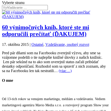
Vyberte stranu
60 výnimočných kníh, ktoré ste mi
odporučili prečítať (ĎAKUJEM)
17. októbra 2015
|
Ostatné
,
Vzdelávanie, osobný rozvoj
Pred pár dňami som na Facebooku zverejnil výzvu, aby sme sa
vzájomne podelili o tie najlepšie knižné úlovky z našich knižníc.
Len pár sekúnd na to ako som uverejnil status začali pribúdať
desiatky odporúčaní. Rozhodol som sa spraviť z nich zoznam, aby
sa na Facebooku len tak nestratili…
(viac…)
O mne
Od 13-tich rokov sa venujem marketingu, médiám a vzdelávaniu. Vediem
marketingovú agentúru Mavio Media s.r.o. a rozvojový program Show your