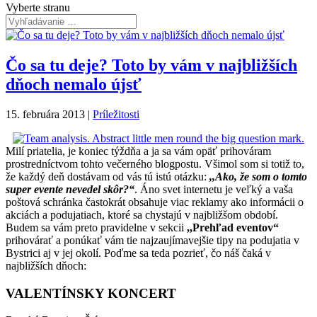
Vyberte stranu
Čo sa tu deje? Toto by vám v najbližších
dňoch nemalo újsť
15. februára 2013
|
Príležitosti
Milí priatelia, je koniec týždňa a ja sa vám opäť prihováram
prostredníctvom tohto večerného blogpostu. Všimol som si totiž to,
že každý deň dostávam od vás tú istú otázku:
,,Ako, že som o tomto
super evente nevedel skôr?“
. Áno svet internetu je veľký a vaša
poštová schránka častokrát obsahuje viac reklamy ako informácii o
akciách a podujatiach, ktoré sa chystajú v najbližšom období.
Budem sa vám preto pravidelne v sekcii
,,Prehľad eventov“
prihovárať a ponúkať vám tie najzaujímavejšie tipy na podujatia v
Bystrici aj v jej okolí. Poďme sa teda pozrieť, čo náš čaká v
najbližších dňoch:
VALENTÍNSKY KONCERT