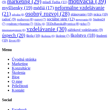
motivácia
(39)
marketing
(29)
mladí ľudia
(11)
(9)
myšlienky
(19)
neformálne vzdelávanie
médiá
(17)
osobný rozvoj
(28)
(21)
plánovanie
(10)
práca
(10)
odvaha
(6)
sociálne siete
(12)
radosť
(9)
rozhovor
(8)
rozvoj
(7)
Student24
stopovanie
(6)
TEDxBanskáBystrica
(8)
(7)
syndrom vyhorenia
(7)
ticho
(7)
TEDx
(6)
vzdelávanie
(30)
zážitkové vzdelávanie
(9)
timemanagement
(6)
úspech
(20)
školstvo
(18)
škola
(10)
študenti
školenie
(7)
školenia
(6)
(10)
život
(8)
Menu
Úvodná stránka
Marketing
Konzultácie
Školenia
Blog
O mne
Príležitosti
Kontakt
Social
Facebook