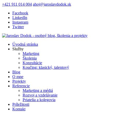
+421 911 014 004
ahoj@jaroslavdodok.sk
Facebook
LinkedIn
Instagram
Twitter
Úvodná stránka
Služby
Marketing
Školenia
Konzultácie
Koučing: klasický, talentový
Blog
O mne
Projekty
Referencie
Marketing a médiá
Rozvoj a vzdelávanie
Priatelia a kolegovia
Príležitosti
Kontakt