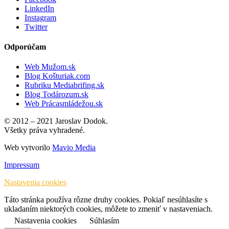
LinkedIn
Instagram
Twitter
Odporúčam
Web Mužom.sk
Blog Košturiak.com
Rubriku Mediabrifing.sk
Blog Todározum.sk
Web Prácasmládežou.sk
© 2012 – 2021 Jaroslav Dodok.
Všetky práva vyhradené.
Web vytvorilo
Mavio Media
Impressum
Nastavenia cookies
Táto stránka používa rôzne druhy cookies. Pokiaľ nesúhlasíte s
ukladaním niektorých cookies, môžete to zmeniť v nastaveniach.
Nastavenia cookies
Súhlasím