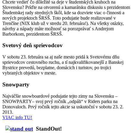
Chcete vedieť čo dôležité sa deje v študentských kruhoch na
Slovensku? Príďte na otvorenú a kamarátsku diskusiu s prezidentom
Študentskej rady stredných škôl, kde sa dozviete viac o činnosti a
nových projektoch ŠRSŠ. Toto podujatie bude realizované v
Trenčíne (NIX klub už v stredu 20. februára!). Na všetky otázky,
návrhy a nápady máte možnosť sa porozprávať s Andrejom
Barborkom, prezidentom ŠRSŠ.
Svetový deň sprievodcov
V sobotu 23. februára sa aj naše mesto pridá k Svetovému dňu
sprievodcov cestovného ruchu, a tí najkvalifikovanejší z Banskej
Bystrice prevedú, bezplatne, domácich i turistov, po trojici
vybraných objektov v meste.
Snowparty
Najväčšie snowboardové podujatie tejto zimy na Slovensku –
SNOWPARTY– svoj prvý ročník „odpáli“ v Riders parku na
Donovaloch. Prvý ročník tejto akcie sa uskutoční v sobotu 23. 2.
2013.
VIAC info TU!
StandOut!