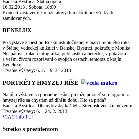
Banská Bystrica, Štátna opera
16.02.2013 , Sobota, 18:00
Koncert zostavený z muzikálových melódií pre všetkých
zamilovaných.
BENELUX
Po výstave z ciest po Rusku uskutočnenej v marci minulého roka
v Štátnej vedeckej knižnici v Banskej Bystrici, pokračuje Monika
Necpálová, mladá fotografka, publicistka a herečka, v pútavom
a veľmi živom rozprávaní o svojich cestách, tentoraz z krajín
Beneluxu.
Trvanie výstavy: 6. 2. – 9. 3. 2013
PORTRÉTY HMYZEJ RÍŠE
Na túto výstavu sa poriadne teším, pretože pozrieť si fotografie z
hmyzej ríše sa chystám už dlhšiu dobu. Kto sa pridá?
Banská Bystrica, Tihanyiovský kaštiel – Stredoslovenské múzeum
Trvanie výstavy: 6. – 24. 2. 2013
VIAC info TU!
Stretko s prezidentom