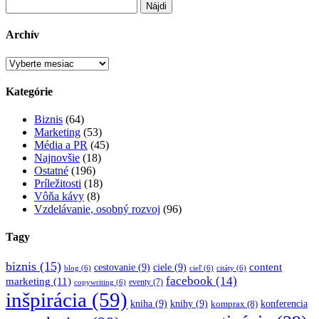
Hľadať:
Archív
Archív
Kategórie
Biznis
(64)
Marketing
(53)
Média a PR
(45)
Najnovšie
(18)
Ostatné
(196)
Príležitosti
(18)
Vôňa kávy
(8)
Vzdelávanie, osobný rozvoj
(96)
Tagy
biznis
(15)
content
cestovanie
(9)
ciele
(9)
blog
(6)
cieľ
(6)
citáty
(6)
facebook
(14)
marketing
(11)
eventy
(7)
copywriting
(6)
inšpirácia
(59)
kniha
(9)
knihy
(9)
konferencia
komprax
(8)