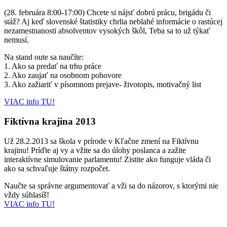
(28. februára 8:00-17:00) Chcete si nájsť dobrú prácu, brigádu či
stáž? Aj keď slovenské štatistiky chrlia neblahé informácie o rastúcej
nezamestnanosti absolventov vysokých škôl, Teba sa to už týkať
nemusí.
Na stand oute sa naučíte:
1. Ako sa predať na trhu práce
2. Ako zaujať na osobnom pohovore
3. Ako zažiariť v písomnom prejave- životopis, motivačný list
VIAC info TU!
Fiktívna krajina 2013
Už 28.2.2013 sa škola v prírode v Kľačne zmení na Fiktívnu
krajinu! Príďte aj vy a vžite sa do úlohy poslanca a zažite
interaktívne simulovanie parlamentu! Zistite ako funguje vláda či
ako sa schvaľuje štátny rozpočet.
Naučte sa správne argumentovať a vži sa do názorov, s ktorými nie
vždy súhlasíš!
VIAC info TU!