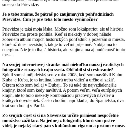
sme sa do Prievidze.
Je o tebe známe, že pátraš po zaujímavých pohľadniciach
Prievidze. Čím je pre teba toto mesto výnimočné?
Prievidza je taká moja láska. Možno som lokálpatriot, ale tá história
Prievidze ma proste pohltila. Keď si niekedy v dobrej nálade
zoberiem album mojich historických pohľadníc a pozerám si miesta,
ktoré už dnes neexistujú, tak je to veľmi príjemné. Nabíja ma to
energiou. Nie je to iba tá história, ale zaujíma ma aj budúcnosť tohto
mesta.
Na svojej internetovej stránke máš niekoľko naozaj exotických
fotografií z rôznych krajín sveta. Obľubil si si cestovanie?
Splnil som si môj detský sen v roku 2008, keď som navštívil Kubu.
Kuba je Kuba, je to krajina, ktorú treba vidieť a určite aj zažiť.
Okrem toho som bol aj v Dubaji. To sú také tie najvzdialenejšie
krajiny, ktoré som kedy navštívil. A potom veľmi veľa európskych
krajín, ale to bolo niekedy kombináciou pracovných návštev a
krátkych dovoleniek. Často chodím napríklad aj do Španielska, dva
krát som bol aj v Paríži.
Zo svojich ciest si si na Slovensko určite priniesol nespočetné
množstvo zážitkov. Na jednej z fotografií, ktorú som práve
videl, je nejaký starý pán s kubánskou cigarou a prstom v nose.