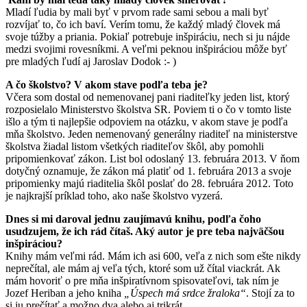
Mladí ľudia by mali byť v prvom rade sami sebou a mali byť
rozvíjať to, čo ich baví. Verím tomu, že každý mladý človek má
svoje túžby a priania. Pokiaľ potrebuje inšpiráciu, nech si ju nájde
medzi svojimi rovesníkmi. A veľmi peknou inšpiráciou môže byť
pre mladých ľudí aj Jaroslav Dodok :- )
A čo školstvo? V akom stave podľa teba je?
Včera som dostal od nemenovanej pani riaditeľky jeden list, ktorý
rozposielalo Ministerstvo školstva SR. Poviem ti o čo v tomto liste
išlo a tým ti najlepšie odpoviem na otázku, v akom stave je podľa
mňa školstvo. Jeden nemenovaný generálny riaditeľ na ministerstve
školstva žiadal listom všetkých riaditeľov škôl, aby pomohli
pripomienkovať zákon. List bol odoslaný 13. februára 2013. V ňom
dotyčný oznamuje, že zákon má platiť od 1. februára 2013 a svoje
pripomienky majú riaditelia škôl poslať do 28. februára 2012. Toto
je najkrajší príklad toho, ako naše školstvo vyzerá.
Dnes si mi daroval jednu zaujímavú knihu, podľa čoho
usudzujem, že ich rád čítaš. Aký autor je pre teba najväčšou
inšpiráciou?
Knihy mám veľmi rád. Mám ich asi 600, veľa z nich som ešte nikdy
neprečítal, ale mám aj veľa tých, ktoré som už čítal viackrát. Ak
mám hovoriť o pre mňa inšpiratívnom spisovateľovi, tak ním je
Jozef Heriban a jeho kniha
„Úspech má srdce žraloka“
. Stojí za to
si ju prečítať a možno dva alebo aj trikrát.