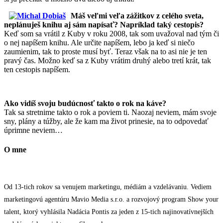
Máš veľmi veľa zážitkov z celého sveta,
neplánuješ knihu aj sám napísať? Napríklad taký cestopis?
Keď som sa vrátil z Kuby v roku 2008, tak som uvažoval nad tým či
o nej napíšem knihu. Ale určite napíšem, lebo ja keď si niečo
zaumienim, tak to proste musí byť. Teraz však na to asi nie je ten
pravý čas. Možno keď sa z Kuby vrátim druhý alebo tretí krát, tak
ten cestopis napíšem.
Ako vidíš svoju budúcnosť takto o rok na káve?
Tak sa stretnime takto o rok a poviem ti. Naozaj neviem, mám svoje
sny, plány a túžby, ale že kam ma život prinesie, na to odpovedať
úprimne neviem…
O mne
Od 13-tich rokov sa venujem marketingu, médiám a vzdelávaniu. Vediem
marketingovú agentúru Mavio Media s.r.o. a rozvojový program Show your
talent, ktorý vyhlásila Nadácia Pontis za jeden z 15-tich najinovatívnejších