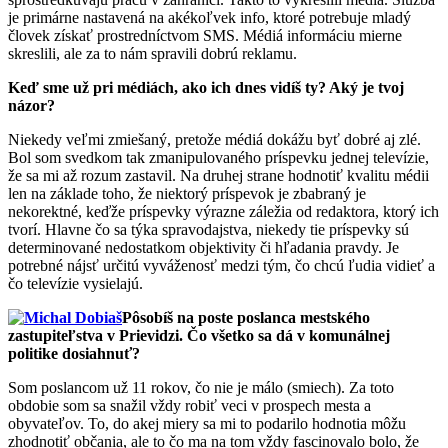
je primárne nastavená na akékoľvek info, ktoré potrebuje mladý
človek získať prostredníctvom SMS. Médiá informáciu mierne
skreslili, ale za to nám spravili dobrú reklamu.
Keď sme už pri médiách, ako ich dnes vidíš ty? Aký je tvoj
názor?
Niekedy veľmi zmiešaný, pretože médiá dokážu byť dobré aj zlé.
Bol som svedkom tak zmanipulovaného príspevku jednej televízie,
že sa mi až rozum zastavil. Na druhej strane hodnotiť kvalitu médii
len na základe toho, že niektorý príspevok je zbabraný je
nekorektné, keďže príspevky výrazne záležia od redaktora, ktorý ich
tvorí. Hlavne čo sa týka spravodajstva, niekedy tie príspevky sú
determinované nedostatkom objektivity či hľadania pravdy. Je
potrebné nájsť určitú vyváženosť medzi tým, čo chcú ľudia vidieť a
čo televízie vysielajú.
Pôsobíš na poste poslanca mestského
zastupiteľstva v Prievidzi. Čo všetko sa dá v komunálnej
politike dosiahnuť?
Som poslancom už 11 rokov, čo nie je málo (smiech). Za toto
obdobie som sa snažil vždy robiť veci v prospech mesta a
obyvateľov. To, do akej miery sa mi to podarilo hodnotia môžu
zhodnotiť občania, ale to čo ma na tom vždy fascinovalo bolo, že