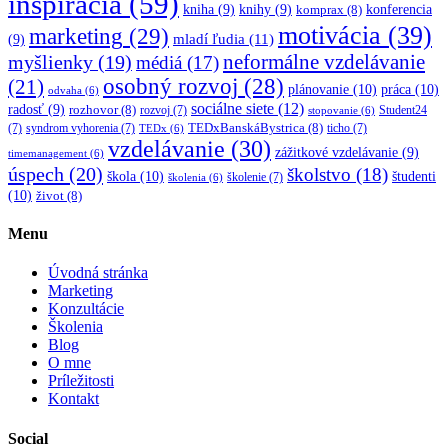
inšpirácia
(59)
kniha
(9)
knihy
(9)
konferencia
komprax
(8)
motivácia
(39)
marketing
(29)
mladí ľudia
(11)
(9)
myšlienky
(19)
neformálne vzdelávanie
médiá
(17)
osobný rozvoj
(28)
(21)
plánovanie
(10)
práca
(10)
odvaha
(6)
sociálne siete
(12)
radosť
(9)
rozhovor
(8)
rozvoj
(7)
Student24
stopovanie
(6)
TEDxBanskáBystrica
(8)
(7)
syndrom vyhorenia
(7)
ticho
(7)
TEDx
(6)
vzdelávanie
(30)
zážitkové vzdelávanie
(9)
timemanagement
(6)
úspech
(20)
školstvo
(18)
škola
(10)
študenti
školenie
(7)
školenia
(6)
(10)
život
(8)
Menu
Úvodná stránka
Marketing
Konzultácie
Školenia
Blog
O mne
Príležitosti
Kontakt
Social