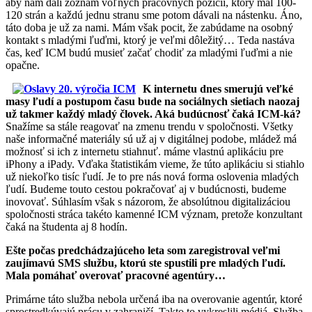
aby nám dali zoznam voľných pracovných pozícii, ktorý mal 100-
120 strán a každú jednu stranu sme potom dávali na nástenku. Áno,
táto doba je už za nami. Mám však pocit, že zabúdame na osobný
kontakt s mladými ľuďmi, ktorý je veľmi dôležitý… Teda nastáva
čas, keď ICM budú musieť začať chodiť za mladými ľuďmi a nie
opačne.
K internetu dnes smerujú veľké
masy ľudí a postupom času bude na sociálnych sietiach naozaj
už takmer každý mladý človek. Aká budúcnosť čaká ICM-ká?
Snažíme sa stále reagovať na zmenu trendu v spoločnosti. Všetky
naše informačné materiály sú už aj v digitálnej podobe, mládež má
možnosť si ich z internetu stiahnuť. máme vlastnú aplikáciu pre
iPhony a iPady. Vďaka štatistikám vieme, že túto aplikáciu si stiahlo
už niekoľko tisíc ľudí. Je to pre nás nová forma oslovenia mladých
ľudí. Budeme touto cestou pokračovať aj v budúcnosti, budeme
inovovať. Súhlasím však s názorom, že absolútnou digitalizáciou
spoločnosti stráca takéto kamenné ICM význam, pretože konzultant
čaká na študenta aj 8 hodín.
Ešte počas predchádzajúceho leta som zaregistroval veľmi
zaujímavú SMS službu, ktorú ste spustili pre mladých ľudí.
Mala pomáhať overovať pracovné agentúry…
Primárne táto služba nebola určená iba na overovanie agentúr, ktoré
sprostredkúvajú prácu v zahraničí. Takto to vykreslili médiá. Služba