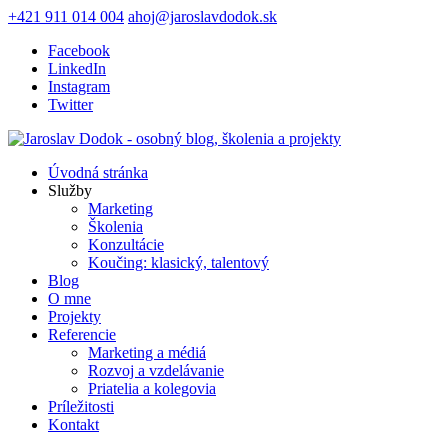
+421 911 014 004
ahoj@jaroslavdodok.sk
Facebook
LinkedIn
Instagram
Twitter
Úvodná stránka
Služby
Marketing
Školenia
Konzultácie
Koučing: klasický, talentový
Blog
O mne
Projekty
Referencie
Marketing a médiá
Rozvoj a vzdelávanie
Priatelia a kolegovia
Príležitosti
Kontakt