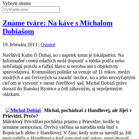
Vyberte stranu
Známe tváre: Na káve s Michalom
Dobiašom
19. februára 2013
|
Ostatné
Navštívil Kubu či Dubaj, no i napriek tomu je lokálpatriot. Na
Informačné centrá mladých nedá dopustiť a média podľa neho
nehľadajú pravdu a ťažkú hlavu si nerobia ani z objektivity
spravodajstva. Komunálnej politike sa venuje už 11 rokov, medzi
modrých a ani červených sa zaradiť nechce, no a jeho nezvyčajným
cieľom je vytvoriť v meste čerešňový sad. Michal Dobiaš práve
dorazil do Banskej Bystrice a čelí zábavným, aj nepríjemným
otázkam.
Michal, pochádzaš z Handlovej, ale žiješ v
Prievidzi. Prečo?
Máloktorý Prividžan pochádza priamo z Prievidze, kedže tu
nemáme nemocnicu. Drvivá väčšina sa narodila teda buď v
Bojniciach alebo v Handlovej. V čase, kedy som sa narodil ja, žili
moji rodičia v Handlovej a keď som mal päť rokov, presťahovali