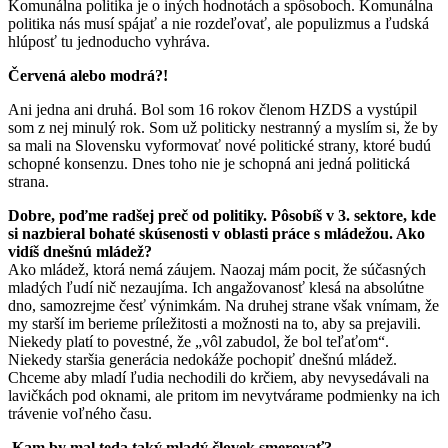
Komunálna politika je o iných hodnotách a spôsoboch. Komunálna
politika nás musí spájať a nie rozdeľovať, ale populizmus a ľudská
hlúposť tu jednoducho vyhráva.
Červená alebo modrá?!
Ani jedna ani druhá. Bol som 16 rokov členom HZDS a vystúpil
som z nej minulý rok. Som už politicky nestranný a myslím si, že by
sa mali na Slovensku vyformovať nové politické strany, ktoré budú
schopné konsenzu. Dnes toho nie je schopná ani jedná politická
strana.
Dobre, poďme radšej preč od politiky. Pôsobíš v 3. sektore, kde
si nazbieral bohaté skúsenosti v oblasti práce s mládežou. Ako
vidíš dnešnú mládež?
Ako mládež, ktorá nemá záujem. Naozaj mám pocit, že súčasných
mladých ľudí nič nezaujíma. Ich angažovanosť klesá na absolútne
dno, samozrejme česť výnimkám. Na druhej strane však vnímam, že
my starší im berieme príležitosti a možnosti na to, aby sa prejavili.
Niekedy platí to povestné, že „vôl zabudol, že bol teľaťom“.
Niekedy staršia generácia nedokáže pochopiť dnešnú mládež.
Chceme aby mladí ľudia nechodili do krčiem, aby nevysedávali na
lavičkách pod oknami, ale pritom im nevytvárame podmienky na ich
trávenie voľného času.
Kam by mal teda taký mladý človek smerovať?