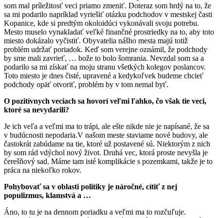
som mal príležitosť veci priamo zmeniť. Doteraz som hrdý na to, že
sa mi podarilo napríklad vyriešiť otázku podchodov v mestskej časti
Kopanice, kde si predtým okoloidúci vykonávali svoju potrebu.
Mesto muselo vynakladať veľké finančné prostriedky na to, aby toto
miesto dokázalo vyčistiť. Obyvatelia nášho mesta majú totiž
problém udržať poriadok. Keď som verejne oznámil, že podchody
by sme mali zavrieť, … bože to bolo šomrania. Nevzdal som sa a
podarilo sa mi získať na moju stranu všetkých kolegov poslancov.
Toto miesto je dnes čisté, upravené a kedykoľvek budeme chcieť
podchody opäť otvoriť, problém by v tom nemal byť.
O pozitívnych veciach sa hovorí veľmi ľahko, čo však tie veci,
ktoré sa nevydarili?
Je ich veľa a veľmi ma to trápi, ale ešte nikde nie je napísané, že sa
v budúcnosti nepodaria.V našom meste staviame nové budovy, ale
častokrát zabúdame na tie, ktoré už postavené sú. Niektorým z nich
by som rád vdýchol nový život. Druhá vec, ktorá proste nevyšla je
čerešňový sad. Máme tam isté komplikácie s pozemkami, takže je to
práca na niekoľko rokov.
Pohybovať sa v oblasti politiky je náročné, cítiť z nej
populizmus, klamstvá a …
Áno, to tu je na dennom poriadku a veľmi ma to rozčuľuje.