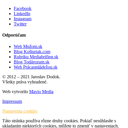
Facebook
LinkedIn
Instagram
Twitter
Odporúčam
Web Mužom.sk
Blog Košturiak.com
Rubriku Mediabrifing.sk
Blog Todározum.sk
Web Prácasmládežou.sk
© 2012 – 2021 Jaroslav Dodok.
Všetky práva vyhradené.
Web vytvorilo
Mavio Media
Impressum
Nastavenia cookies
Táto stránka používa rôzne druhy cookies. Pokiaľ nesúhlasíte s
ukladaním niektorých cookies, môžete to zmeniť v nastaveniach.