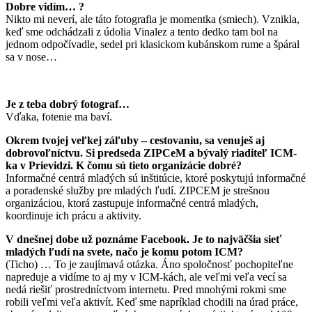
Dobre vidím… ?
Nikto mi neverí, ale táto fotografia je momentka (smiech). Vznikla,
keď sme odchádzali z údolia Vinalez a tento dedko tam bol na
jednom odpočívadle, sedel pri klasickom kubánskom rume a špáral
sa v nose…
Je z teba dobrý fotograf…
Vďaka, fotenie ma baví.
Okrem tvojej veľkej záľuby – cestovaniu, sa venuješ aj
dobrovoľníctvu. Si predseda ZIPCeM a bývalý riaditeľ ICM-
ka v Prievidzi. K čomu sú tieto organizácie dobré?
Informačné centrá mladých sú inštitúcie, ktoré poskytujú informačné
a poradenské služby pre mladých ľudí. ZIPCEM je strešnou
organizáciou, ktorá zastupuje informačné centrá mladých,
koordinuje ich prácu a aktivity.
V dnešnej dobe už poznáme Facebook. Je to najväčšia sieť
mladých ľudí na svete, načo je komu potom ICM?
(Ticho) … To je zaujímavá otázka. Áno spoločnosť pochopiteľne
napreduje a vidíme to aj my v ICM-kách, ale veľmi veľa vecí sa
nedá riešiť prostredníctvom internetu. Pred mnohými rokmi sme
robili veľmi veľa aktivít. Keď sme napríklad chodili na úrad práce,