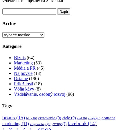
vzdelávacích projektov na Slovensku.
Hľadať:
Archív
Archív
Kategórie
Biznis
(64)
Marketing
(53)
Média a PR
(45)
Najnovšie
(18)
Ostatné
(196)
Príležitosti
(18)
Vôňa kávy
(8)
Vzdelávanie, osobný rozvoj
(96)
Tagy
biznis
(15)
content
cestovanie
(9)
ciele
(9)
blog
(6)
cieľ
(6)
citáty
(6)
facebook
(14)
marketing
(11)
eventy
(7)
copywriting
(6)