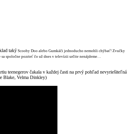
klad taký
Scooby Doo alebo
Gumkáči jednoducho nemohli chýbať! Zvučky
 sa spoločne pozrieť čo už dnes v televízii určite nenájdeme…
iu teenegerov čakala v každej časti na prvý pohľad nevyriešiteľná
ne Blake, Velma Dinkley)