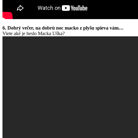
6. Dobrý večer, na dobrú noc macko z plyšu spieva vám…
Viete aké je heslo Macka Uška?