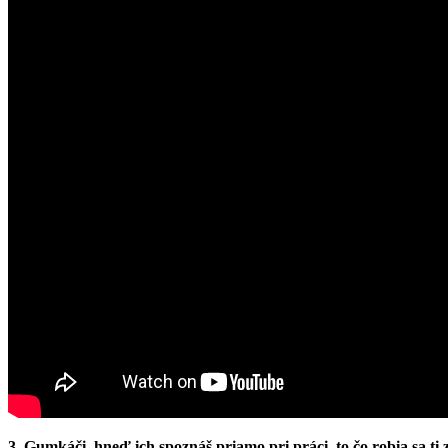
3. Gumkáči, hneď ich spoznáš priamo pri práci, to čo robia sa ti