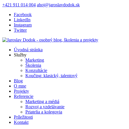
+421 911 014 004
ahoj@jaroslavdodok.sk
Facebook
LinkedIn
Instagram
Twitter
Úvodná stránka
Služby
Marketing
Školenia
Konzultácie
Koučing: klasický, talentový
Blog
O mne
Projekty
Referencie
Marketing a médiá
Rozvoj a vzdelávanie
Priatelia a kolegovia
Príležitosti
Kontakt