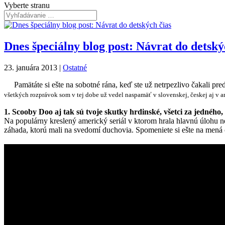
Vyberte stranu
Dnes špeciálny blog post: Návrat do detský
23. januára 2013
|
Ostatné
Pamätáte si ešte na sobotné rána, keď ste už netrpezlivo čakali p
všetkých rozprávok som v tej dobe už vedel naspamäť v slovenskej, českej aj v 
1. Scooby Doo aj tak sú tvoje skutky hrdinské, všetci za jednéh
Na populárny kreslený americký seriál v ktorom hrala hlavnú úlohu n
záhada, ktorú mali na svedomí duchovia. Spomeniete si ešte na men