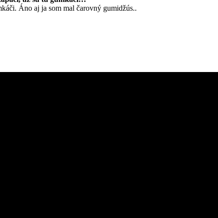
mkáči. Áno aj ja som mal čarovný gumidžús..