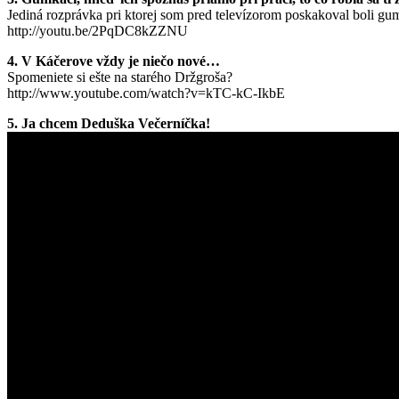
Jediná rozprávka pri ktorej som pred televízorom poskakoval boli gu
http://youtu.be/2PqDC8kZZNU
4. V Káčerove vždy je niečo nové…
Spomeniete si ešte na starého Držgroša?
http://www.youtube.com/watch?v=kTC-kC-IkbE
5. Ja chcem Deduška Večerníčka!