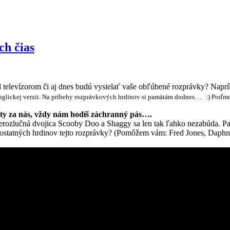
ch čias
red televízorom či aj dnes budú vysielať vaše obľúbené rozprávky? Naprí
anglickej verzii. Na príbehy rozprávkových hrdinov si pamätám dodnes…. :) Poďme
o, ty za nás, vždy nám hodíš záchranný pás….
erozlučná dvojica Scooby Doo a Shaggy sa len tak ľahko nezabúda. Part
á ostatných hrdinov tejto rozprávky? (Pomôžem vám: Fred Jones, Daph