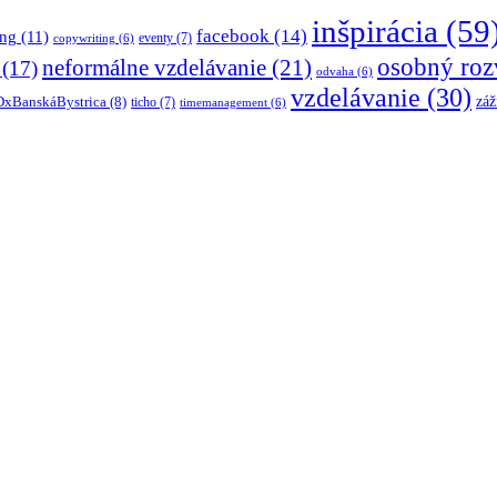
inšpirácia
(59
facebook
(14)
ing
(11)
eventy
(7)
copywriting
(6)
osobný roz
neformálne vzdelávanie
(21)
(17)
odvaha
(6)
vzdelávanie
(30)
záž
xBanskáBystrica
(8)
ticho
(7)
timemanagement
(6)