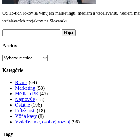
Od 13-tich rokov sa venujem marketingu, médiám a vzdelávaniu. Vediem marke
vzdelávacích projektov na Slovensku.
Hľadať:
Archív
Archív
Kategórie
Biznis
(64)
Marketing
(53)
Média a PR
(45)
Najnovšie
(18)
Ostatné
(196)
Príležitosti
(18)
Vôňa kávy
(8)
Vzdelávanie, osobný rozvoj
(96)
Tagy