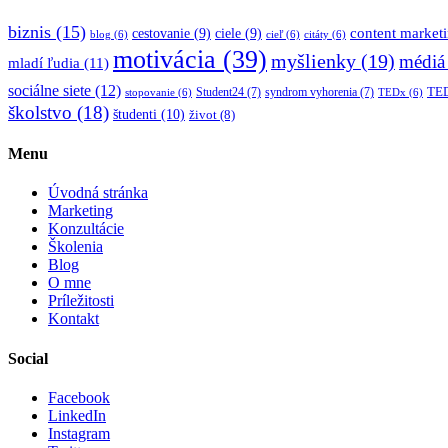
biznis
(15)
content market
cestovanie
(9)
ciele
(9)
blog
(6)
cieľ
(6)
citáty
(6)
motivácia
(39)
myšlienky
(19)
médiá
mladí ľudia
(11)
sociálne siete
(12)
TED
Student24
(7)
syndrom vyhorenia
(7)
stopovanie
(6)
TEDx
(6)
školstvo
(18)
študenti
(10)
život
(8)
Menu
Úvodná stránka
Marketing
Konzultácie
Školenia
Blog
O mne
Príležitosti
Kontakt
Social
Facebook
LinkedIn
Instagram