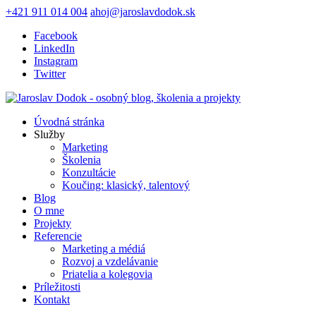
+421 911 014 004
ahoj@jaroslavdodok.sk
Facebook
LinkedIn
Instagram
Twitter
Úvodná stránka
Služby
Marketing
Školenia
Konzultácie
Koučing: klasický, talentový
Blog
O mne
Projekty
Referencie
Marketing a médiá
Rozvoj a vzdelávanie
Priatelia a kolegovia
Príležitosti
Kontakt