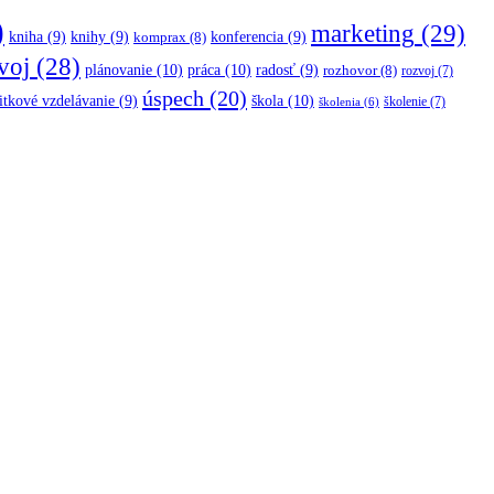
)
marketing
(29)
kniha
(9)
knihy
(9)
konferencia
(9)
komprax
(8)
voj
(28)
plánovanie
(10)
práca
(10)
radosť
(9)
rozhovor
(8)
rozvoj
(7)
úspech
(20)
škola
(10)
itkové vzdelávanie
(9)
školenie
(7)
školenia
(6)