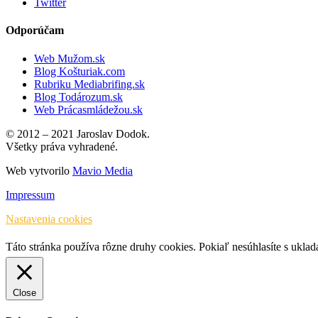
Twitter
Odporúčam
Web Mužom.sk
Blog Košturiak.com
Rubriku Mediabrifing.sk
Blog Todározum.sk
Web Prácasmládežou.sk
© 2012 – 2021 Jaroslav Dodok.
Všetky práva vyhradené.
Web vytvorilo
Mavio Media
Impressum
Nastavenia cookies
Táto stránka používa rôzne druhy cookies. Pokiaľ nesúhlasíte s ukla
Close