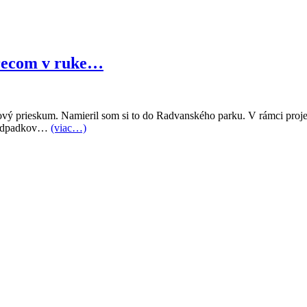
vrecom v ruke…
ý prieskum. Namieril som si to do Radvanského parku. V rámci projektu
od odpadkov…
(viac…)