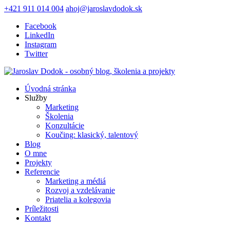
+421 911 014 004
ahoj@jaroslavdodok.sk
Facebook
LinkedIn
Instagram
Twitter
Úvodná stránka
Služby
Marketing
Školenia
Konzultácie
Koučing: klasický, talentový
Blog
O mne
Projekty
Referencie
Marketing a médiá
Rozvoj a vzdelávanie
Priatelia a kolegovia
Príležitosti
Kontakt