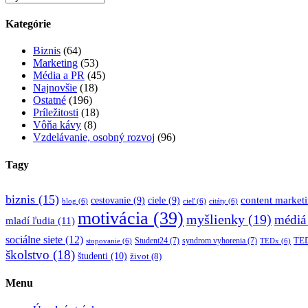
Kategórie
Biznis
(64)
Marketing
(53)
Média a PR
(45)
Najnovšie
(18)
Ostatné
(196)
Príležitosti
(18)
Vôňa kávy
(8)
Vzdelávanie, osobný rozvoj
(96)
Tagy
biznis
(15)
content market
cestovanie
(9)
ciele
(9)
blog
(6)
cieľ
(6)
citáty
(6)
motivácia
(39)
myšlienky
(19)
médiá
mladí ľudia
(11)
sociálne siete
(12)
TED
Student24
(7)
syndrom vyhorenia
(7)
stopovanie
(6)
TEDx
(6)
školstvo
(18)
študenti
(10)
život
(8)
Menu