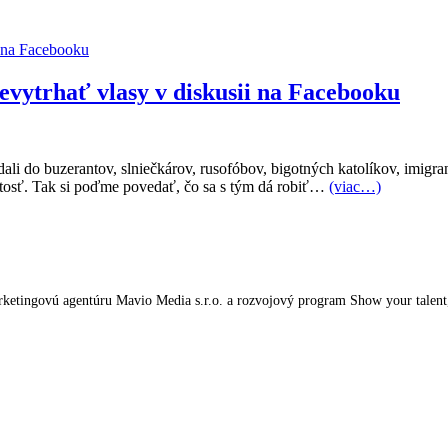
nevytrhať vlasy v diskusii na Facebooku
li do buzerantov, slniečkárov, rusofóbov, bigotných katolíkov, imigranto
itosť. Tak si poďme povedať, čo sa s tým dá robiť…
(viac…)
tingovú agentúru Mavio Media s.r.o. a rozvojový program Show your talent, kt