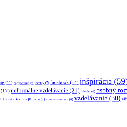
inšpirácia
(59
facebook
(14)
ing
(11)
eventy
(7)
copywriting
(6)
osobný roz
neformálne vzdelávanie
(21)
(17)
odvaha
(6)
vzdelávanie
(30)
záž
xBanskáBystrica
(8)
ticho
(7)
timemanagement
(6)