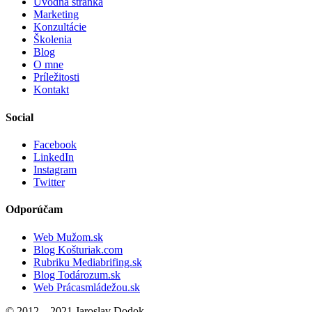
Úvodná stránka
Marketing
Konzultácie
Školenia
Blog
O mne
Príležitosti
Kontakt
Social
Facebook
LinkedIn
Instagram
Twitter
Odporúčam
Web Mužom.sk
Blog Košturiak.com
Rubriku Mediabrifing.sk
Blog Todározum.sk
Web Prácasmládežou.sk
© 2012 – 2021 Jaroslav Dodok.