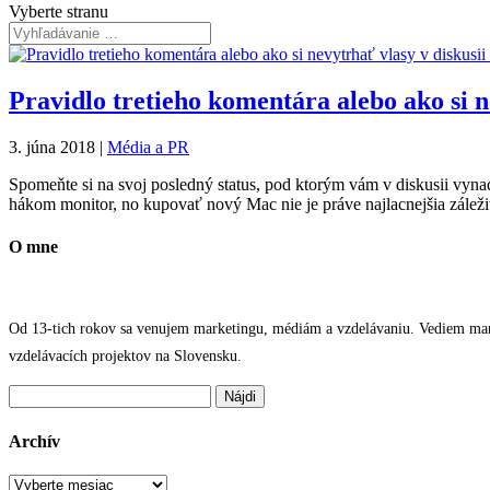
Vyberte stranu
Pravidlo tretieho komentára alebo ako si 
3. júna 2018
|
Média a PR
Spomeňte si na svoj posledný status, pod ktorým vám v diskusii vynada
hákom monitor, no kupovať nový Mac nie je práve najlacnejšia zálež
O mne
Od 13-tich rokov sa venujem marketingu, médiám a vzdelávaniu. Vediem marke
vzdelávacích projektov na Slovensku.
Hľadať:
Archív
Archív