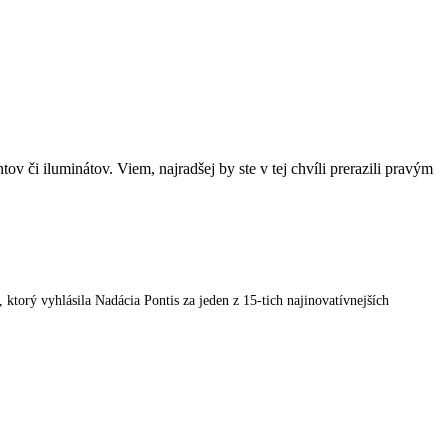
v či iluminátov. Viem, najradšej by ste v tej chvíli prerazili pravým
orý vyhlásila Nadácia Pontis za jeden z 15-tich najinovatívnejších