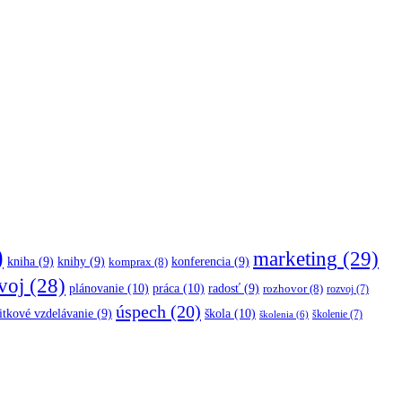
)
marketing
(29)
kniha
(9)
knihy
(9)
konferencia
(9)
komprax
(8)
voj
(28)
plánovanie
(10)
práca
(10)
radosť
(9)
rozhovor
(8)
rozvoj
(7)
úspech
(20)
škola
(10)
itkové vzdelávanie
(9)
školenie
(7)
školenia
(6)