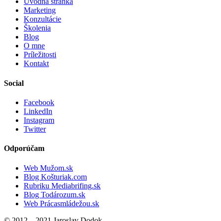
Úvodná stránka
Marketing
Konzultácie
Školenia
Blog
O mne
Príležitosti
Kontakt
Social
Facebook
LinkedIn
Instagram
Twitter
Odporúčam
Web Mužom.sk
Blog Košturiak.com
Rubriku Mediabrifing.sk
Blog Todározum.sk
Web Prácasmládežou.sk
© 2012 – 2021 Jaroslav Dodok.