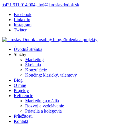
+421 911 014 004
ahoj@jaroslavdodok.sk
Facebook
LinkedIn
Instagram
Twitter
Úvodná stránka
Služby
Marketing
Školenia
Konzultácie
Koučing: klasický, talentový
Blog
O mne
Projekty
Referencie
Marketing a médiá
Rozvoj a vzdelávanie
Priatelia a kolegovia
Príležitosti
Kontakt