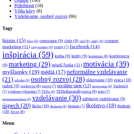
Ostatné
(196)
Príležitosti
(18)
Vôňa kávy
(8)
Vzdelávanie, osobný rozvoj
(96)
Tagy
biznis
(15)
content
cestovanie
(9)
ciele
(9)
blog
(6)
cieľ
(6)
citáty
(6)
facebook
(14)
marketing
(11)
eventy
(7)
copywriting
(6)
inšpirácia
(59)
kniha
(9)
knihy
(9)
konferencia
komprax
(8)
motivácia
(39)
marketing
(29)
mladí ľudia
(11)
(9)
myšlienky
(19)
neformálne vzdelávanie
médiá
(17)
osobný rozvoj
(28)
(21)
plánovanie
(10)
práca
(10)
odvaha
(6)
sociálne siete
(12)
radosť
(9)
rozhovor
(8)
rozvoj
(7)
Student24
stopovanie
(6)
TEDxBanskáBystrica
(8)
(7)
syndrom vyhorenia
(7)
ticho
(7)
TEDx
(6)
vzdelávanie
(30)
zážitkové vzdelávanie
(9)
timemanagement
(6)
úspech
(20)
školstvo
(18)
škola
(10)
študenti
školenie
(7)
školenia
(6)
(10)
život
(8)
Menu