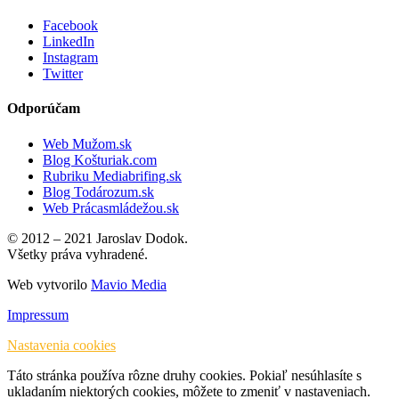
Facebook
LinkedIn
Instagram
Twitter
Odporúčam
Web Mužom.sk
Blog Košturiak.com
Rubriku Mediabrifing.sk
Blog Todározum.sk
Web Prácasmládežou.sk
© 2012 – 2021 Jaroslav Dodok.
Všetky práva vyhradené.
Web vytvorilo
Mavio Media
Impressum
Nastavenia cookies
Táto stránka používa rôzne druhy cookies. Pokiaľ nesúhlasíte s
ukladaním niektorých cookies, môžete to zmeniť v nastaveniach.