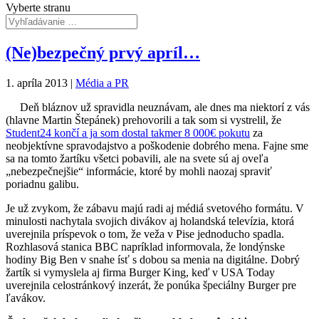
Vyberte stranu
(Ne)bezpečný prvý apríl…
1. apríla 2013
|
Média a PR
Deň bláznov už spravidla neuznávam, ale dnes ma niektorí z vás
(hlavne Martin Štepánek) prehovorili a tak som si vystrelil, že
Student24 končí a ja som dostal takmer 8 000€ pokutu
za
neobjektívne spravodajstvo a poškodenie dobrého mena. Fajne sme
sa na tomto žartíku všetci pobavili, ale na svete sú aj oveľa
„nebezpečnejšie“ informácie, ktoré by mohli naozaj spraviť
poriadnu galibu.
Je už zvykom, že zábavu majú radi aj médiá svetového formátu. V
minulosti nachytala svojich divákov aj holandská televízia, ktorá
uverejnila príspevok o tom, že veža v Pise jednoducho spadla.
Rozhlasová stanica BBC napríklad informovala, že londýnske
hodiny Big Ben v snahe ísť s dobou sa menia na digitálne. Dobrý
žartík si vymyslela aj firma Burger King, keď v USA Today
uverejnila celostránkový inzerát, že ponúka špeciálny Burger pre
ľavákov.