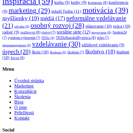
inšpirácia
(59)
kniha
(9)
knihy
(9)
konferencia
komprax
(8)
motivácia
(39)
marketing
(29)
mladí ľudia
(11)
(9)
myšlienky
(19)
neformálne vzdelávanie
médiá
(17)
osobný rozvoj
(28)
(21)
plánovanie
(10)
práca
(10)
odvaha
(6)
sociálne siete
(12)
radosť
(9)
rozhovor
(8)
rozvoj
(7)
Student24
stopovanie
(6)
TEDxBanskáBystrica
(8)
(7)
syndrom vyhorenia
(7)
ticho
(7)
TEDx
(6)
vzdelávanie
(30)
zážitkové vzdelávanie
(9)
timemanagement
(6)
úspech
(20)
školstvo
(18)
škola
(10)
študenti
školenie
(7)
školenia
(6)
(10)
život
(8)
Menu
Úvodná stránka
Marketing
Konzultácie
Školenia
Blog
O mne
Príležitosti
Kontakt
Social