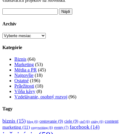
vzdelávacích projektov na Slovensku.
Hľadať:
Archív
Archív
Kategórie
Biznis
(64)
Marketing
(53)
Média a PR
(45)
Najnovšie
(18)
Ostatné
(196)
Príležitosti
(18)
Vôňa kávy
(8)
Vzdelávanie, osobný rozvoj
(96)
Tagy
biznis
(15)
content
cestovanie
(9)
ciele
(9)
blog
(6)
cieľ
(6)
citáty
(6)
facebook
(14)
marketing
(11)
eventy
(7)
copywriting
(6)