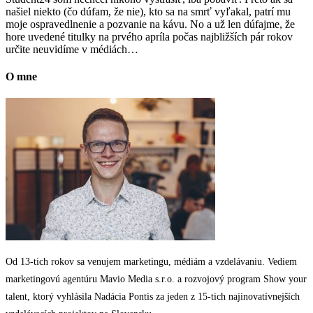
našiel niekto (čo dúfam, že nie), kto sa na smrť vyľakal, patrí mu
moje ospravedlnenie a pozvanie na kávu. No a už len dúfajme, že
hore uvedené titulky na prvého apríla počas najbližších pár rokov
určite neuvidíme v médiách…
O mne
Od 13-tich rokov sa venujem marketingu, médiám a vzdelávaniu. Vediem
marketingovú agentúru Mavio Media s.r.o. a rozvojový program Show your
talent, ktorý vyhlásila Nadácia Pontis za jeden z 15-tich najinovatívnejších