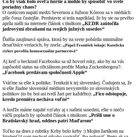
Čo by však bolo oveľa horšie a mohlo by spôsobiť vo svete
poriadny chaos?
O rastúcom napätí medzi Severnou a Južnou Kóreou sa v médiách
píše čoraz častejšie. Predstavte si teda napríklad, že by ste na prvého
apríla našli na internete článok s titulkom
„KĽDR zaútočila
jadrovými zbraňami na svojich južných susedov“
Ďalšia zaujímavá správa, ktorá by na svete pobúrila minimálne
desaťtisíce veriacich, by znela:
,,
Pápež František šokuje:
Katolícka
cirkev povolila homosexuálne partnerstvá“
Aj keď o hecknutí Facebooku sa už hovorí roky, ako by na vás
zapôsobil status na oficiálnom profile Marka Zuckenbergera?:
,,Facebook predávam spoločnosti Apple“
Vráťme sa ešte k politike. Tentkrát k tej slovenskej. Čudujem sa, že
si ešte žiadne slovenské médium nevystrelilo zo slovenských
politikov (to by bol asi tvrdí žart pre každého):
,,Fico odstupuje,
kreslo premiéra necháva voľné“
A keďže máme napäté vzťahy aj s našimi susedmi, ešte o niečo
väčší poplach by spôsobil článok s titulkom:
,,Prišli sme o
Bratislavský hrad, oddnes patrí Maďarom“
Toľko na dnes z rubriky Keby bolo keby :) Mojim žartíkom na
Student24 som nechcel nikoho vystrašiť, iba pobaviť. Preto ak sa