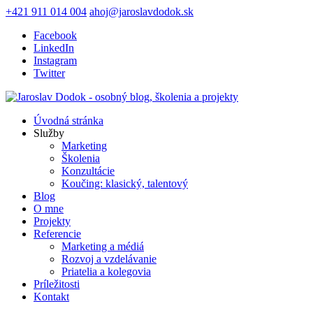
+421 911 014 004
ahoj@jaroslavdodok.sk
Facebook
LinkedIn
Instagram
Twitter
Úvodná stránka
Služby
Marketing
Školenia
Konzultácie
Koučing: klasický, talentový
Blog
O mne
Projekty
Referencie
Marketing a médiá
Rozvoj a vzdelávanie
Priatelia a kolegovia
Príležitosti
Kontakt