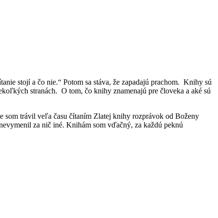
ítanie stojí a čo nie.“ Potom sa stáva, že zapadajú prachom. Knihy sú
niekoľkých stranách. O tom, čo knihy znamenajú pre človeka a aké sú
 som trávil veľa času čítaním Zlatej knihy rozprávok od Boženy
te nevymenil za nič iné. Knihám som vďačný, za každú peknú