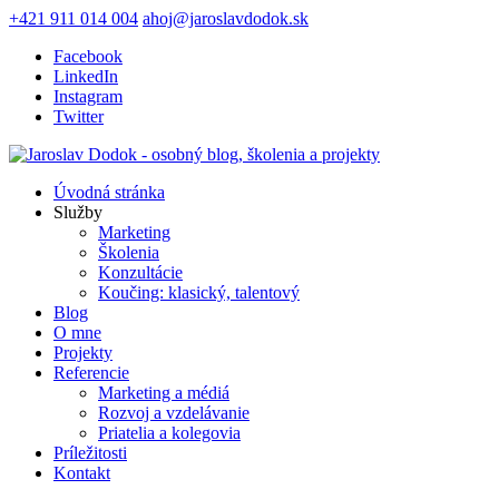
+421 911 014 004
ahoj@jaroslavdodok.sk
Facebook
LinkedIn
Instagram
Twitter
Úvodná stránka
Služby
Marketing
Školenia
Konzultácie
Koučing: klasický, talentový
Blog
O mne
Projekty
Referencie
Marketing a médiá
Rozvoj a vzdelávanie
Priatelia a kolegovia
Príležitosti
Kontakt