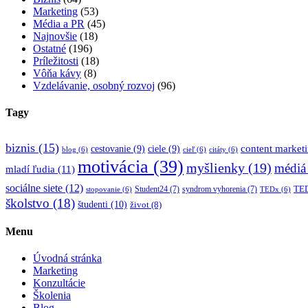
Marketing
(53)
Média a PR
(45)
Najnovšie
(18)
Ostatné
(196)
Príležitosti
(18)
Vôňa kávy
(8)
Vzdelávanie, osobný rozvoj
(96)
Tagy
biznis
(15)
content market
cestovanie
(9)
ciele
(9)
blog
(6)
cieľ
(6)
citáty
(6)
motivácia
(39)
myšlienky
(19)
médiá
mladí ľudia
(11)
sociálne siete
(12)
TED
Student24
(7)
syndrom vyhorenia
(7)
stopovanie
(6)
TEDx
(6)
školstvo
(18)
študenti
(10)
život
(8)
Menu
Úvodná stránka
Marketing
Konzultácie
Školenia
Blog