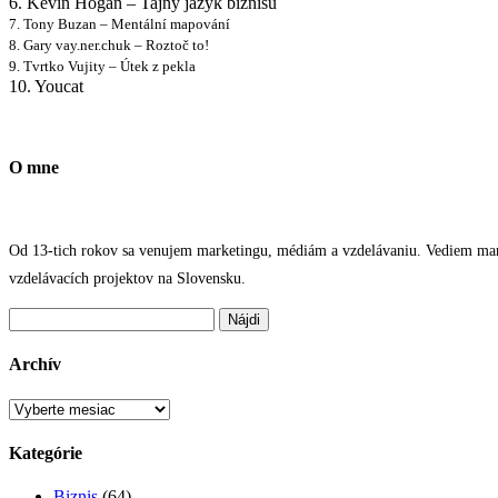
6. Kevin Hogan – Tajný jazyk biznisu
7. Tony Buzan – Mentální mapování
8. Gary vay.ner.chuk – Roztoč to!
9. Tvrtko Vujity – Útek z pekla
10. Youcat
O mne
Od 13-tich rokov sa venujem marketingu, médiám a vzdelávaniu. Vediem marke
vzdelávacích projektov na Slovensku.
Hľadať:
Archív
Archív
Kategórie
Biznis
(64)