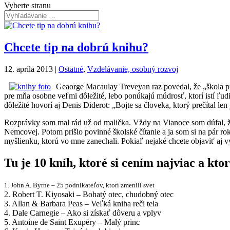
Vyberte stranu
Chcete tip na dobrú knihu?
12. apríla 2013
|
Ostatné
,
Vzdelávanie, osobný rozvoj
Geaorge Macaulay Treveyan raz povedal, že „škola prod
pre mňa osobne veľmi dôležité, lebo ponúkajú múdrosť, ktorí istí ľu
dôležité hovorí aj Denis Diderot: „Bojte sa človeka, ktorý prečítal len
Rozprávky som mal rád už od malička. Vždy na Vianoce som dúfal, že
Nemcovej. Potom prišlo povinné školské čítanie a ja som si na pár r
myšlienku, ktorú vo mne zanechali. Pokiaľ nejaké chcete objaviť aj v
Tu je 10 kníh, ktoré si cením najviac a kt
1. John A. Byrne – 25 podnikateľov, ktorí zmenili svet
2. Robert T. Kiyosaki – Bohatý otec, chudobný otec
3. Allan & Barbara Peas – Veľká kniha reči tela
4. Dale Carnegie – Ako si získať dôveru a vplyv
5. Antoine de Saint Exupéry – Malý princ