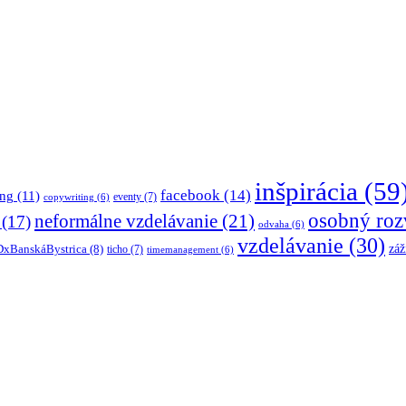
inšpirácia
(59
facebook
(14)
ing
(11)
eventy
(7)
copywriting
(6)
osobný roz
neformálne vzdelávanie
(21)
(17)
odvaha
(6)
vzdelávanie
(30)
záž
xBanskáBystrica
(8)
ticho
(7)
timemanagement
(6)