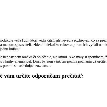
ukuje veľa ľudí, ktorí vedia čítať, ale nevedia rozlišovať, čo za preč
dia menom spisovatelia zbierali niekoľko rokov a potom ich vydali na 
 jednu knihu.“
 nedostanem hračku či oblečenie, ale knihu. Ako malý si spomínam, že
okov knihy znenávidel. Dnes by som však ten pocit z poznania už urči
y, pozrite si nasledujúci zoznam…
oré vám určite odporúčam prečítať: