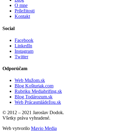
O mne
Príležitosti
Kontakt
Social
Facebook
LinkedIn
Instagram
Twitter
Odporúčam
Web Mužom.sk
Blog Košturiak.com
Rubriku Mediabrifing.sk
Blog Todározum.sk
Web Prácasmládežou.sk
© 2012 – 2021 Jaroslav Dodok.
Všetky práva vyhradené.
Web vytvorilo
Mavio Media