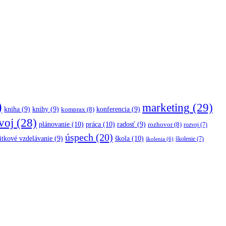
)
marketing
(29)
kniha
(9)
knihy
(9)
konferencia
(9)
komprax
(8)
voj
(28)
plánovanie
(10)
práca
(10)
radosť
(9)
rozhovor
(8)
rozvoj
(7)
úspech
(20)
škola
(10)
itkové vzdelávanie
(9)
školenie
(7)
školenia
(6)