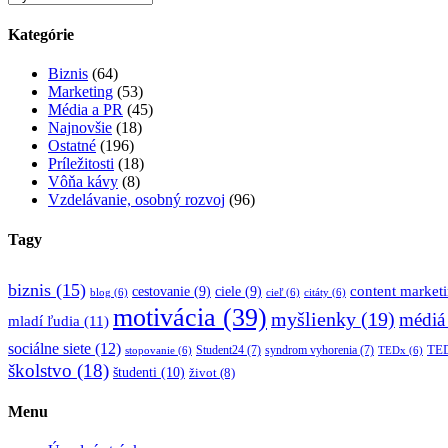
Kategórie
Biznis
(64)
Marketing
(53)
Média a PR
(45)
Najnovšie
(18)
Ostatné
(196)
Príležitosti
(18)
Vôňa kávy
(8)
Vzdelávanie, osobný rozvoj
(96)
Tagy
biznis
(15)
content market
cestovanie
(9)
ciele
(9)
blog
(6)
cieľ
(6)
citáty
(6)
motivácia
(39)
myšlienky
(19)
médiá
mladí ľudia
(11)
sociálne siete
(12)
TED
Student24
(7)
syndrom vyhorenia
(7)
stopovanie
(6)
TEDx
(6)
školstvo
(18)
študenti
(10)
život
(8)
Menu