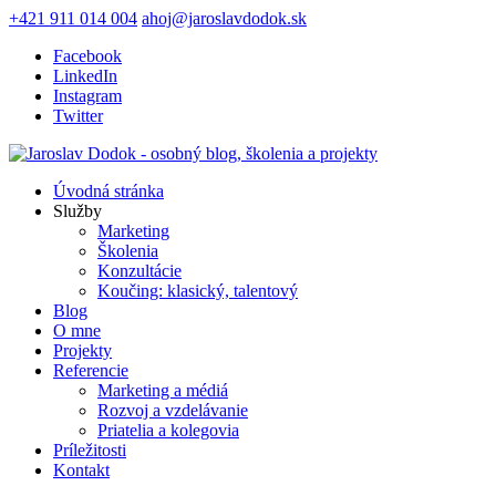
+421 911 014 004
ahoj@jaroslavdodok.sk
Facebook
LinkedIn
Instagram
Twitter
Úvodná stránka
Služby
Marketing
Školenia
Konzultácie
Koučing: klasický, talentový
Blog
O mne
Projekty
Referencie
Marketing a médiá
Rozvoj a vzdelávanie
Priatelia a kolegovia
Príležitosti
Kontakt