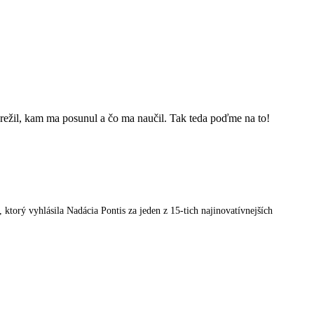
ežil, kam ma posunul a čo ma naučil. Tak teda poďme na to!
orý vyhlásila Nadácia Pontis za jeden z 15-tich najinovatívnejších