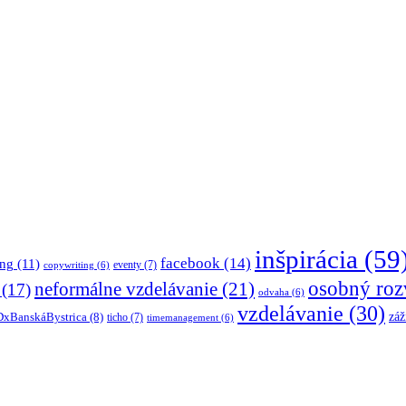
inšpirácia
(59
facebook
(14)
ing
(11)
eventy
(7)
copywriting
(6)
osobný roz
neformálne vzdelávanie
(21)
(17)
odvaha
(6)
vzdelávanie
(30)
záž
xBanskáBystrica
(8)
ticho
(7)
timemanagement
(6)