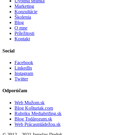
Úvodná stránka
Marketing
Konzultácie
Školenia
Blog
O mne
Príležitosti
Kontakt
Social
Facebook
LinkedIn
Instagram
Twitter
Odporúčam
Web Mužom.sk
Blog Košturiak.com
Rubriku Mediabrifing.sk
Blog Todározum.sk
Web Prácasmládežou.sk
© 2012 – 2021 Jaroslav Dodok.