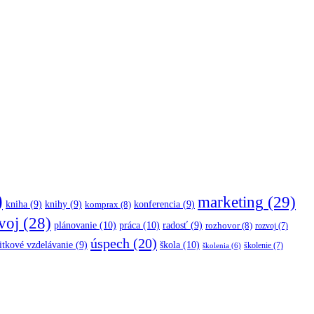
)
marketing
(29)
kniha
(9)
knihy
(9)
konferencia
(9)
komprax
(8)
voj
(28)
plánovanie
(10)
práca
(10)
radosť
(9)
rozhovor
(8)
rozvoj
(7)
úspech
(20)
škola
(10)
itkové vzdelávanie
(9)
školenie
(7)
školenia
(6)