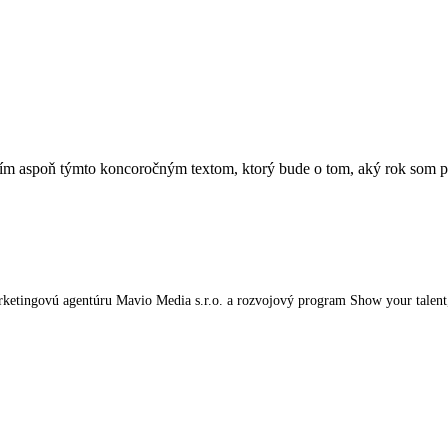
ím aspoň týmto koncoročným textom, ktorý bude o tom, aký rok som pr
tingovú agentúru Mavio Media s.r.o. a rozvojový program Show your talent, kt