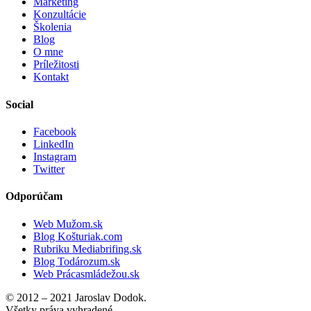
Marketing
Konzultácie
Školenia
Blog
O mne
Príležitosti
Kontakt
Social
Facebook
LinkedIn
Instagram
Twitter
Odporúčam
Web Mužom.sk
Blog Košturiak.com
Rubriku Mediabrifing.sk
Blog Todározum.sk
Web Prácasmládežou.sk
© 2012 – 2021 Jaroslav Dodok.
Všetky práva vyhradené.