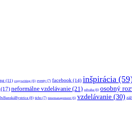
inšpirácia
(59
facebook
(14)
ing
(11)
eventy
(7)
copywriting
(6)
osobný roz
neformálne vzdelávanie
(21)
(17)
odvaha
(6)
vzdelávanie
(30)
záž
xBanskáBystrica
(8)
ticho
(7)
timemanagement
(6)