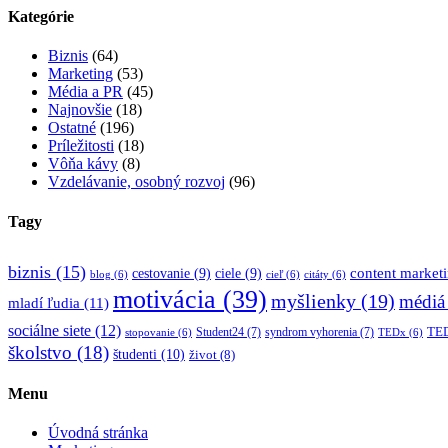
Kategórie
Biznis
(64)
Marketing
(53)
Média a PR
(45)
Najnovšie
(18)
Ostatné
(196)
Príležitosti
(18)
Vôňa kávy
(8)
Vzdelávanie, osobný rozvoj
(96)
Tagy
biznis
(15)
content market
cestovanie
(9)
ciele
(9)
blog
(6)
cieľ
(6)
citáty
(6)
motivácia
(39)
myšlienky
(19)
médiá
mladí ľudia
(11)
sociálne siete
(12)
TED
Student24
(7)
syndrom vyhorenia
(7)
stopovanie
(6)
TEDx
(6)
školstvo
(18)
študenti
(10)
život
(8)
Menu
Úvodná stránka