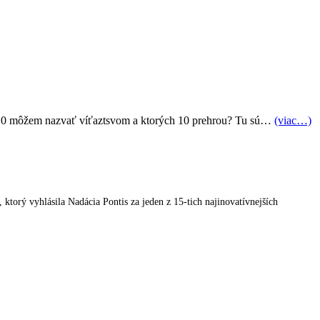
ch 10 môžem nazvať víťaztsvom a ktorých 10 prehrou? Tu sú…
(viac…)
orý vyhlásila Nadácia Pontis za jeden z 15-tich najinovatívnejších