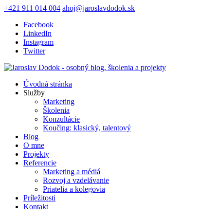
+421 911 014 004
ahoj@jaroslavdodok.sk
Facebook
LinkedIn
Instagram
Twitter
Úvodná stránka
Služby
Marketing
Školenia
Konzultácie
Koučing: klasický, talentový
Blog
O mne
Projekty
Referencie
Marketing a médiá
Rozvoj a vzdelávanie
Priatelia a kolegovia
Príležitosti
Kontakt