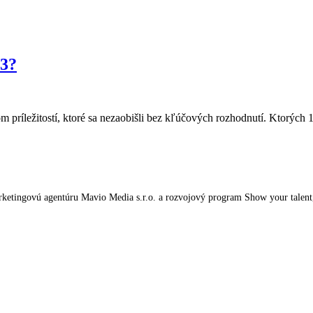
13?
m príležitostí, ktoré sa nezaobišli bez kľúčových rozhodnutí. Ktorý
tingovú agentúru Mavio Media s.r.o. a rozvojový program Show your talent, kt