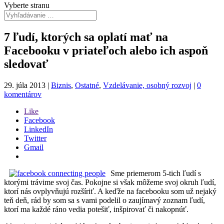
Vyberte stranu
7 ľudí, ktorých sa oplatí mať na
Facebooku v priateľoch alebo ich aspoň
sledovať
29. júla 2013
|
Biznis
,
Ostatné
,
Vzdelávanie, osobný rozvoj
|
0
komentárov
Like
Facebook
LinkedIn
Twitter
Gmail
Sme priemerom 5-tich ľudí s
ktorými trávime svoj čas. Pokojne si však môžeme svoj okruh ľudí,
ktorí nás ovplyvňujú rozšíriť. A keďže na facebooku som už nejaký
teň deň, rád by som sa s vami podelil o zaujímavý zoznam ľudí,
ktorí ma každé ráno vedia potešiť, inšpirovať či nakopnúť.