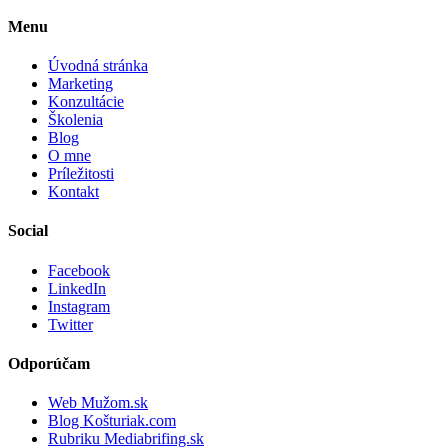
Menu
Úvodná stránka
Marketing
Konzultácie
Školenia
Blog
O mne
Príležitosti
Kontakt
Social
Facebook
LinkedIn
Instagram
Twitter
Odporúčam
Web Mužom.sk
Blog Košturiak.com
Rubriku Mediabrifing.sk