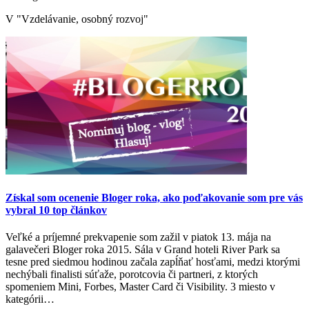
V "Vzdelávanie, osobný rozvoj"
Získal som ocenenie Bloger roka, ako poďakovanie som pre vás
vybral 10 top článkov
Veľké a príjemné prekvapenie som zažil v piatok 13. mája na
galavečeri Bloger roka 2015. Sála v Grand hoteli River Park sa
tesne pred siedmou hodinou začala zapĺňať hosťami, medzi ktorými
nechýbali finalisti súťaže, porotcovia či partneri, z ktorých
spomeniem Mini, Forbes, Master Card či Visibility. 3 miesto v
kategórii…