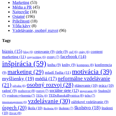
Marketing
(53)
Média a PR
(45)
Najnovšie
(18)
Ostatné
(196)
Príležitosti
(18)
Vôňa kávy
(8)
Vzdelávanie, osobný rozvoj
(96)
Tagy
biznis
(15)
content
cestovanie
(9)
ciele
(9)
blog
(6)
cieľ
(6)
citáty
(6)
facebook
(14)
marketing
(11)
eventy
(7)
copywriting
(6)
inšpirácia
(59)
kniha
(9)
knihy
(9)
konferencia
komprax
(8)
motivácia
(39)
marketing
(29)
mladí ľudia
(11)
(9)
myšlienky
(19)
neformálne vzdelávanie
médiá
(17)
osobný rozvoj
(28)
(21)
plánovanie
(10)
práca
(10)
odvaha
(6)
sociálne siete
(12)
radosť
(9)
rozhovor
(8)
rozvoj
(7)
Student24
stopovanie
(6)
TEDxBanskáBystrica
(8)
(7)
syndrom vyhorenia
(7)
ticho
(7)
TEDx
(6)
vzdelávanie
(30)
zážitkové vzdelávanie
(9)
timemanagement
(6)
úspech
(20)
školstvo
(18)
škola
(10)
študenti
školenie
(7)
školenia
(6)
(10)
život
(8)