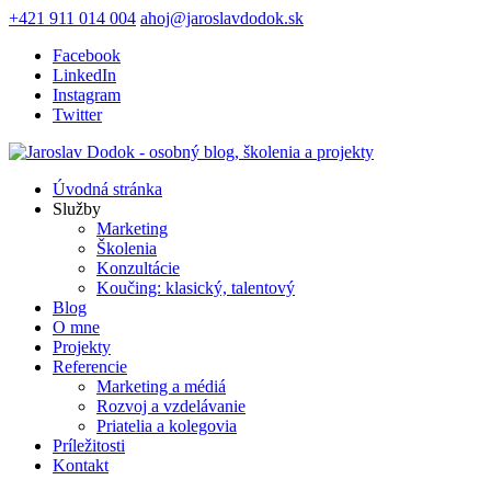
+421 911 014 004
ahoj@jaroslavdodok.sk
Facebook
LinkedIn
Instagram
Twitter
Úvodná stránka
Služby
Marketing
Školenia
Konzultácie
Koučing: klasický, talentový
Blog
O mne
Projekty
Referencie
Marketing a médiá
Rozvoj a vzdelávanie
Priatelia a kolegovia
Príležitosti
Kontakt