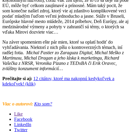
krkolomným názvom), čoraz viac zisťujem, že to čo sa deje na pôde
EÚ, môže byť celkom zaujímavé a prínosné. Mám taký pocit, že
som konečne našiel zdroj, ktorý vie aj zdanlivo komplikovené veci
podať mladým ľuďom veľmi jednoducho a jasne. Stáže v Bruseli,
Európske hlavné mesto mládeže, 2014 príbehov, Deň Európy, ale aj
medzinárodné výmeny a pobyty v zahraničí sú témy, o ktorých sa
vďaka Mirovi dozviete viac…
Na záver spomeniem ešte pár mien, ktoré sa oplatí hodiť do
vyhľadávania. Niektorí z nich píšu o kontroverzných témach, iní
radšej fotia.
Michal Pastier zo Zaraguza Digital, Michal Meško z
Martinusu, Michal Dragan a jeho láska k marketingu, Richard
Vašečka z NRSR, Veronika Pizano z TEDxBA či Erik Oravec,
zvláštny konzument informácií…
Prečítajte si aj:
12 citátov, ktoré ma nakopnú kedykoľvek a
kdekoľvek! (klik)
Viac o autorovi:
Kto som?
Like
Facebook
LinkedIn
Twitter