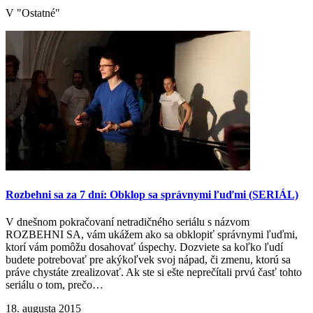
V "Ostatné"
Rozbehni sa za 7 dní: Obklop sa správnymi ľuďmi (SERIÁL)
V dnešnom pokračovaní netradičného seriálu s názvom
ROZBEHNI SA, vám ukážem ako sa obklopiť správnymi ľuďmi,
ktorí vám pomôžu dosahovať úspechy. Dozviete sa koľko ľudí
budete potrebovať pre akýkoľvek svoj nápad, či zmenu, ktorú sa
práve chystáte zrealizovať. Ak ste si ešte neprečítali prvú časť tohto
seriálu o tom, prečo…
18. augusta 2015