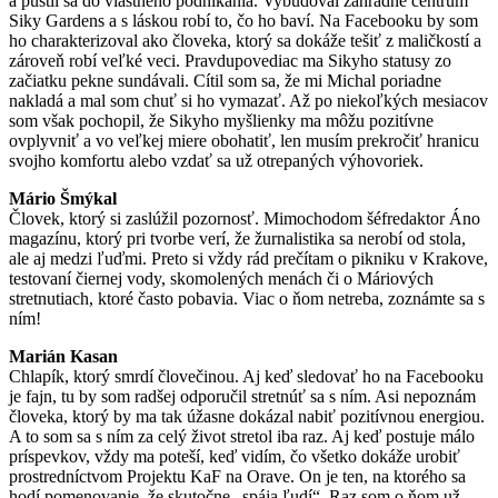
a pustil sa do vlastného podnikania. Vybudoval záhradné centrum
Siky Gardens a s láskou robí to, čo ho baví. Na Facebooku by som
ho charakterizoval ako človeka, ktorý sa dokáže tešiť z maličkostí a
zároveň robí veľké veci. Pravdupovediac ma Sikyho statusy zo
začiatku pekne sundávali. Cítil som sa, že mi Michal poriadne
nakladá a mal som chuť si ho vymazať. Až po niekoľkých mesiacov
som však pochopil, že Sikyho myšlienky ma môžu pozitívne
ovplyvniť a vo veľkej miere obohatiť, len musím prekročiť hranicu
svojho komfortu alebo vzdať sa už otrepaných výhovoriek.
Mário Šmýkal
Človek, ktorý si zaslúžil pozornosť. Mimochodom šéfredaktor Áno
magazínu, ktorý pri tvorbe verí, že žurnalistika sa nerobí od stola,
ale aj medzi ľuďmi. Preto si vždy rád prečítam o pikniku v Krakove,
testovaní čiernej vody, skomolených menách či o Máriových
stretnutiach, ktoré často pobavia. Viac o ňom netreba, zoznámte sa s
ním!
Marián Kasan
Chlapík, ktorý smrdí človečinou. Aj keď sledovať ho na Facebooku
je fajn, tu by som radšej odporučil stretnúť sa s ním. Asi nepoznám
človeka, ktorý by ma tak úžasne dokázal nabiť pozitívnou energiou.
A to som sa s ním za celý život stretol iba raz. Aj keď postuje málo
príspevkov, vždy ma poteší, keď vidím, čo všetko dokáže urobiť
prostredníctvom Projektu KaF na Orave. On je ten, na ktorého sa
hodí pomenovanie, že skutočne „spája ľudí“. Raz som o ňom už