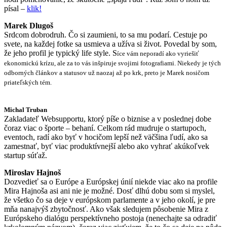
písal –
klik!
Marek Dlugoš
Srdcom dobrodruh. Čo si zaumieni, to sa mu podarí. Cestuje po
svete, na každej fotke sa usmieva a užíva si život. Povedal by som,
že jeho profil je typický life style. S
íce vám neporadí ako vyriešiť
ekonomickú krízu, ale za to vás inšpiruje svojimi fotografiami. Niekedy je tých
odborných článkov a statusov už naozaj až po krk, preto je Marek nosičom
priateľských tém.
Michal Truban
Zakladateľ Websupportu, ktorý píše o biznise a v poslednej dobe
čoraz viac o športe – behaní. Celkom rád mudruje o startupoch,
eventoch, radí ako byť v hocičom lepší než väčšina ľudí, ako sa
zamestnať, byť viac produktívnejší alebo ako vyhrať akúkoľvek
startup súťaž.
Miroslav Hajnoš
Dozvedieť sa o Európe a Európskej únií niekde viac ako na profile
Mira Hajnoša asi ani nie je možné. Dosť dlhú dobu som si myslel,
že všetko čo sa deje v európskom parlamente a v jeho okolí, je pre
mňa nanajvýš zbytočnosť. Ako však sledujem pôsobenie Mira z
Európskeho dialógu perspektívneho postoja (nenechajte sa odradiť