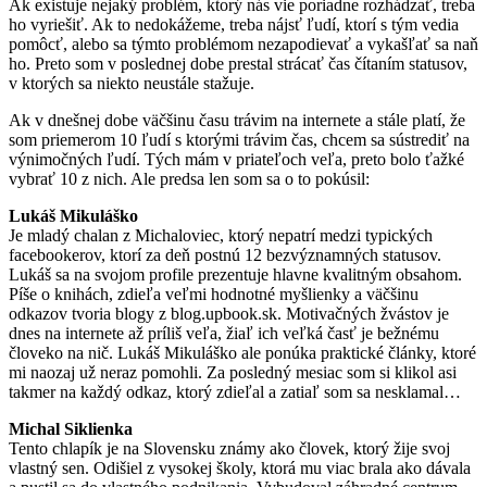
Ak existuje nejaký problém, ktorý nás vie poriadne rozhádzať, treba
ho vyriešiť. Ak to nedokážeme, treba nájsť ľudí, ktorí s tým vedia
pomôcť, alebo sa týmto problémom nezapodievať a vykašľať sa naň
ho. Preto som v poslednej dobe prestal strácať čas čítaním statusov,
v ktorých sa niekto neustále stažuje.
Ak v dnešnej dobe väčšinu času trávim na internete a stále platí, že
som priemerom 10 ľudí s ktorými trávim čas, chcem sa sústrediť na
výnimočných ľudí. Tých mám v priateľoch veľa, preto bolo ťažké
vybrať 10 z nich. Ale predsa len som sa o to pokúsil:
Lukáš Mikuláško
Je mladý chalan z Michaloviec, ktorý nepatrí medzi typických
facebookerov, ktorí za deň postnú 12 bezvýznamných statusov.
Lukáš sa na svojom profile prezentuje hlavne kvalitným obsahom.
Píše o knihách, zdieľa veľmi hodnotné myšlienky a väčšinu
odkazov tvoria blogy z blog.upbook.sk. Motivačných žvástov je
dnes na internete až príliš veľa, žiaľ ich veľká časť je bežnému
človeko na nič. Lukáš Mikuláško ale ponúka praktické články, ktoré
mi naozaj už neraz pomohli. Za posledný mesiac som si klikol asi
takmer na každý odkaz, ktorý zdieľal a zatiaľ som sa nesklamal…
Michal Siklienka
Tento chlapík je na Slovensku známy ako človek, ktorý žije svoj
vlastný sen. Odišiel z vysokej školy, ktorá mu viac brala ako dávala