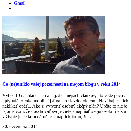
Gmail
Čo (ne)uniklo vašej pozornosti na mojom blogu v roku 2014
Výber 10 najčítanejších a najzdielanejších článkov, ktoré ste počas
uplynulého roka mohli nájsť na jaroslavdodok.com. Neváhajte si ich
naklikať opäť... Ako si vytvoriť osobný akčný plán? Určite to nie je
tajomstvom, že dosahovať svoje ciele a napĺňať svoju osobnú víziu
v živote je celkom náročné. I napriek tomu, že sa…
30. decembra 2014