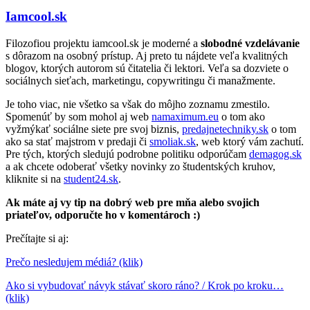
Iamcool.sk
Filozofiou projektu iamcool.sk je moderné a
slobodné vzdelávanie
s dôrazom na osobný prístup. Aj preto tu nájdete veľa kvalitných
blogov, ktorých autorom sú čitatelia či lektori. Veľa sa dozviete o
sociálnych sieťach, marketingu, copywritingu či manažmente.
Je toho viac, nie všetko sa však do môjho zoznamu zmestilo.
Spomenúť by som mohol aj web
namaximum.eu
o tom ako
vyžmýkať sociálne siete pre svoj biznis,
predajnetechniky.sk
o tom
ako sa stať majstrom v predaji či
smoliak.sk
, web ktorý vám zachutí.
Pre tých, ktorých sledujú podrobne politiku odporúčam
demagog.sk
a ak chcete odoberať všetky novinky zo študentských kruhov,
kliknite si na
student24.sk
.
Ak máte aj vy tip na dobrý web pre mňa alebo svojich
priateľov, odporučte ho v komentároch :)
Prečítajte si aj:
Prečo nesledujem médiá? (klik)
Ako si vybudovať návyk stávať skoro ráno? / Krok po kroku…
(klik)