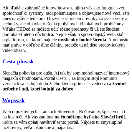
Ak hľadáte zahraničné know how a zaujíma vás ako funguje svet,
spoločnosť či systémy, radi polemizujete a objavujete nové veci, ešte
dnes navštívte ted.com. Dozviete sa nielen novinky zo sveta vedy a
techniky, ale objavíte riešenia globálnych či lokálnych problémov.
Vďaka TEDed sa môžete učiť rôzne predmety či už ste študent,
podnikateľ alebo dôchodca. Nejde však o spravodajský web, skôr
o platformu, na ktorej nájdete
myšlienky hodné šírenia
. A nemusíte
mať práve v obľube dlhé články, pretože tu nájdete predovšetkým
video obsah.
Cesta plus.sk
Slepačia polievka pre dušu. Aj tak by som mohol nazvať internetový
magazín s hodnotami. Portál Cesta+, za ktorým stojí komunita
veriacich sa usilujú do bežného života priniesť svedectvá a
životné
príbehy ľudí, ktorí bojujú za dobro
.
Wopss.sk
Web o pozitívnych stránkach Slovenska. Rečovanky, špeci veci či
na kus reči. Ak vás zaujíma
na čo môžeme byť ako Slováci hrdí
,
určite sa vám oplatí navštíviť tento portál. Nájdete tu zmysluplné
rozhovory, veľa inšpirácie aj nápadov.