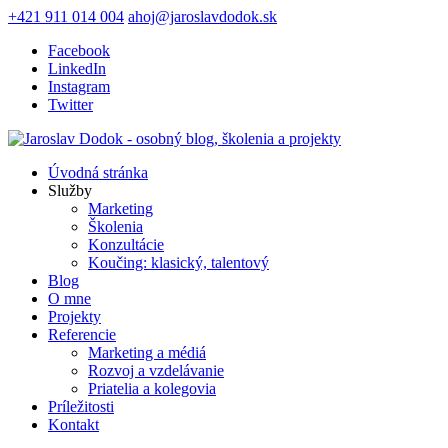
+421 911 014 004
ahoj@jaroslavdodok.sk
Facebook
LinkedIn
Instagram
Twitter
Úvodná stránka
Služby
Marketing
Školenia
Konzultácie
Koučing: klasický, talentový
Blog
O mne
Projekty
Referencie
Marketing a médiá
Rozvoj a vzdelávanie
Priatelia a kolegovia
Príležitosti
Kontakt