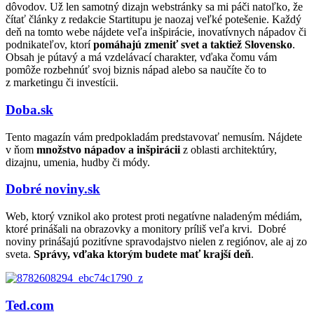
dôvodov. Už len samotný dizajn webstránky sa mi páči natoľko, že
čítať články z redakcie Startitupu je naozaj veľké potešenie. Každý
deň na tomto webe nájdete veľa inšpirácie, inovatívnych nápadov či
podnikateľov, ktorí
pomáhajú zmeniť svet a taktiež Slovensko
.
Obsah je pútavý a má vzdelávací charakter, vďaka čomu vám
pomôže rozbehnúť svoj biznis nápad alebo sa naučíte čo to
z marketingu či investícii.
Doba.sk
Tento magazín vám predpokladám predstavovať nemusím. Nájdete
v ňom
množstvo nápadov a inšpirácii
z oblasti architektúry,
dizajnu, umenia, hudby či módy.
Dobré noviny.sk
Web, ktorý vznikol ako protest proti negatívne naladeným médiám,
ktoré prinášali na obrazovky a monitory príliš veľa krvi. Dobré
noviny prinášajú pozitívne spravodajstvo nielen z regiónov, ale aj zo
sveta.
Správy, vďaka ktorým budete mať krajší deň
.
Ted.com