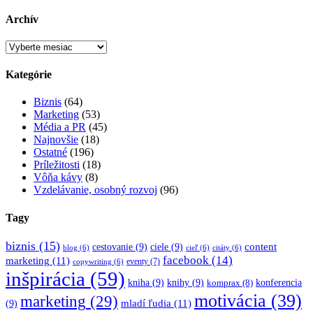
Archív
Archív
Kategórie
Biznis
(64)
Marketing
(53)
Média a PR
(45)
Najnovšie
(18)
Ostatné
(196)
Príležitosti
(18)
Vôňa kávy
(8)
Vzdelávanie, osobný rozvoj
(96)
Tagy
biznis
(15)
content
cestovanie
(9)
ciele
(9)
blog
(6)
cieľ
(6)
citáty
(6)
facebook
(14)
marketing
(11)
eventy
(7)
copywriting
(6)
inšpirácia
(59)
kniha
(9)
knihy
(9)
konferencia
komprax
(8)
motivácia
(39)
marketing
(29)
mladí ľudia
(11)
(9)