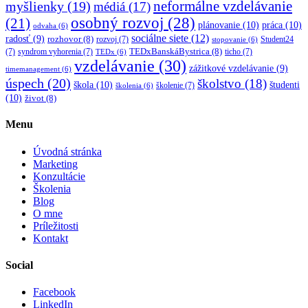
myšlienky
(19)
neformálne vzdelávanie
médiá
(17)
osobný rozvoj
(28)
(21)
plánovanie
(10)
práca
(10)
odvaha
(6)
sociálne siete
(12)
radosť
(9)
rozhovor
(8)
rozvoj
(7)
Student24
stopovanie
(6)
TEDxBanskáBystrica
(8)
(7)
syndrom vyhorenia
(7)
ticho
(7)
TEDx
(6)
vzdelávanie
(30)
zážitkové vzdelávanie
(9)
timemanagement
(6)
úspech
(20)
školstvo
(18)
škola
(10)
študenti
školenie
(7)
školenia
(6)
(10)
život
(8)
Menu
Úvodná stránka
Marketing
Konzultácie
Školenia
Blog
O mne
Príležitosti
Kontakt
Social
Facebook
LinkedIn