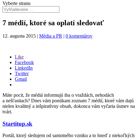
Vyberte stranu
7 médií, ktoré sa oplatí sledovať
12. augusta 2015
|
Média a PR
|
0 komentárov
Like
Facebook
LinkedIn
Twitter
Gmail
Máte pocit, že médiá informujú iba o vraždách, nehodách
a nešťastiach? Dnes vám ponúkam zoznam 7 médií, ktoré vám dajú
nielen kvalitný a inšpiratívny obsah, dokonca vám vyčaria úsmev na
tvári.
Startitup.sk
Portál, ktorý sledujem od samotného vzniku a to hneď z niekoľkých