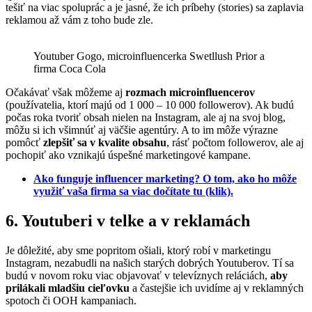
tešiť na viac spoluprác a je jasné, že ich príbehy (stories) sa zaplavia
reklamou až vám z toho bude zle.
Youtuber Gogo, microinfluencerka Swetllush Prior a
firma Coca Cola
Očakávať však môžeme aj
rozmach microinfluencerov
(používatelia, ktorí majú od 1 000 – 10 000 followerov). Ak budú
počas roka tvoriť obsah nielen na Instagram, ale aj na svoj blog,
môžu si ich všimnúť aj väčšie agentúry. A to im môže výrazne
pomôcť
zlepšiť sa v kvalite obsahu
, rásť počtom followerov, ale aj
pochopiť ako vznikajú úspešné marketingové kampane.
Ako funguje influencer marketing? O tom, ako ho môže
využiť vaša firma sa viac dočítate tu (klik).
6. Youtuberi v telke a v reklamách
Je dôležité, aby sme popritom ošiali, ktorý robí v marketingu
Instagram, nezabudli na našich starých dobrých Youtuberov. Tí sa
budú v novom roku viac objavovať v televíznych reláciách,
aby
prilákali mladšiu cieľovku
a častejšie ich uvidíme aj v reklamných
spotoch či OOH kampaniach.