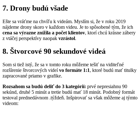
7. Drony budú všade
Ešte sa vráťme na chvíľu k videám. Myslím si, že v roku 2019
nájdeme drony skoro v každom videu. Je to spôsobené tým, že ich
cena sa výrazne znížila a počet klientov
, ktorí chcú krásne zábery
z vtáčej perspektívy naopak
vzrástol
.
8. Štvorcové 90 sekundové videá
Som si tiež istý, že sa v tomto roku môžeme tešiť na viditeľné
rozšírenie štvorcových videí
vo formáte 1:1
, ktoré budú mať titulky
zapracované priamo v grafike.
Rozsahom sa budú deliť do 3 kategórií:
prvé nepresiahnu 90
sekúnd, druhé 5 minút a tretie budú mať 18 minút. Podobný formát
testoval prednedávnom .týždeň. Inšpirovať sa však môžeme aj týmto
videom: