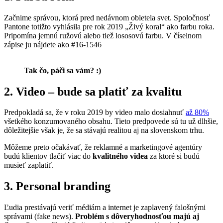
Začnime správou, ktorá pred nedávnom obletela svet. Spoločnosť
Pantone totižto vyhlásila pre rok 2019 „Živý koral“ ako farbu roka.
Pripomína jemnú ružovú alebo tiež lososovú farbu. V číselnom
zápise ju nájdete ako #16-1546
Tak čo, páči sa vám? :)
2. Video – bude sa platiť za kvalitu
Predpokladá sa, že v roku 2019 by video malo dosiahnuť
až 80%
všetkého konzumovaného obsahu. Tieto predpovede sú tu už dlhšie,
dôležitejšie však je, že sa stávajú realitou aj na slovenskom trhu.
Môžeme preto očakávať, že reklamné a marketingové agentúry
budú klientov tlačiť viac do
kvalitného videa
za ktoré si budú
musieť zaplatiť.
3. Personal branding
Ľudia prestávajú veriť médiám a internet je zaplavený falošnými
správami (fake news).
Problém s dôveryhodnosťou majú aj