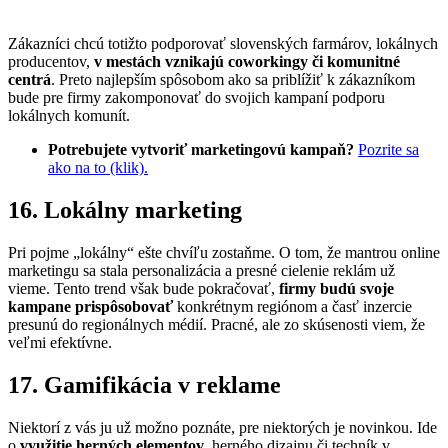
Zákazníci chcú totižto podporovať slovenských farmárov, lokálnych
producentov,
v mestách vznikajú coworkingy či komunitné
centrá
. Preto najlepším spôsobom ako sa priblížiť k zákazníkom
bude pre firmy zakomponovať do svojich kampaní podporu
lokálnych komunít.
Potrebujete vytvoriť marketingovú kampaň?
Pozrite sa
ako na to (klik).
16. Lokálny marketing
Pri pojme „lokálny“ ešte chvíľu zostaňme. O tom, že mantrou online
marketingu sa stala personalizácia a presné cielenie reklám už
vieme. Tento trend však bude pokračovať,
firmy budú svoje
kampane prispôsobovať
konkrétnym regiónom a časť inzercie
presunú do regionálnych médií. Pracné, ale zo skúsenosti viem, že
veľmi efektívne.
17. Gamifikácia v reklame
Niektorí z vás ju už možno poznáte, pre niektorých je novinkou. Ide
o
využitie herných elementov
, herného dizajnu či techník v