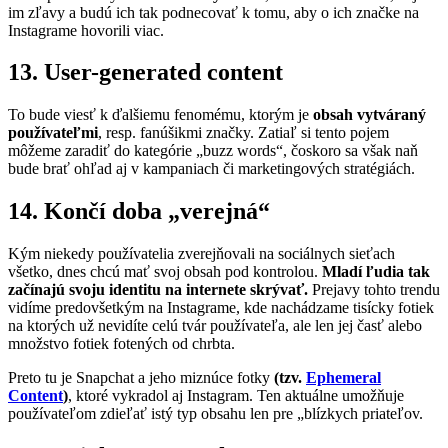
im zľavy a budú ich tak podnecovať k tomu, aby o ich značke na
Instagrame hovorili viac.
13. User-generated content
To bude viesť k ďalšiemu fenomému, ktorým je
obsah vytváraný
používateľmi
, resp. fanúšikmi značky. Zatiaľ si tento pojem
môžeme zaradiť do kategórie „buzz words“, čoskoro sa však naň
bude brať ohľad aj v kampaniach či marketingových stratégiách.
14. Končí doba „verejná“
Kým niekedy používatelia zverejňovali na sociálnych sieťach
všetko, dnes chcú mať svoj obsah pod kontrolou.
Mladí ľudia tak
začínajú svoju identitu na internete skrývať.
Prejavy tohto trendu
vidíme predovšetkým na Instagrame, kde nachádzame tisícky fotiek
na ktorých už nevidíte celú tvár používateľa, ale len jej časť alebo
množstvo fotiek fotených od chrbta.
Preto tu je Snapchat a jeho miznúce fotky
(tzv.
Ephemeral
Content
)
, ktoré vykradol aj Instagram. Ten aktuálne umožňuje
používateľom zdieľať istý typ obsahu len pre „blízkych priateľov.