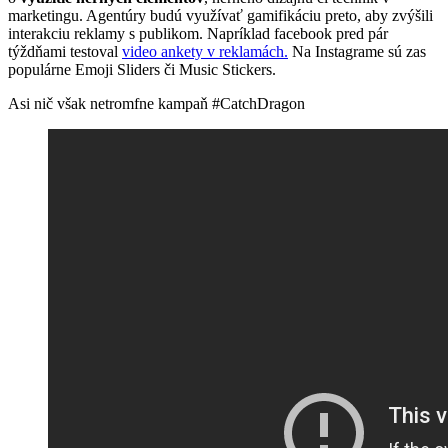
marketingu. Agentúry budú využívať gamifikáciu preto, aby zvýšili
interakciu reklamy s publikom. Napríklad facebook pred pár
týždňami testoval
video ankety v reklamách.
Na Instagrame sú zas
populárne Emoji Sliders či Music Stickers.
Asi nič však netromfne kampaň #CatchDragon