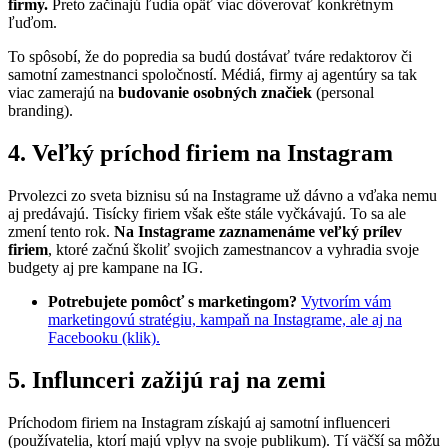
firmy.
Preto začínajú ľudia opäť viac dôverovať konkrétnym
ľuďom.
To spôsobí, že do popredia sa budú dostávať tváre redaktorov či
samotní zamestnanci spoločností. Médiá, firmy aj agentúry sa tak
viac zamerajú na
budovanie osobných značiek
(personal
branding).
4. Veľký príchod firiem na Instagram
Prvolezci zo sveta biznisu sú na Instagrame už dávno a vďaka nemu
aj predávajú. Tisícky firiem však ešte stále vyčkávajú. To sa ale
zmení tento rok.
Na Instagrame zaznamenáme veľký prílev
firiem
, ktoré začnú školiť svojich zamestnancov a vyhradia svoje
budgety aj pre kampane na IG.
Potrebujete pomôcť s marketingom?
Vytvorím vám
marketingovú stratégiu, kampaň na Instagrame, ale aj na
Facebooku (klik).
5. Influnceri zažijú raj na zemi
Príchodom firiem na Instagram získajú aj samotní influenceri
(používatelia, ktorí majú vplyv na svoje publikum). Tí väčší sa môžu