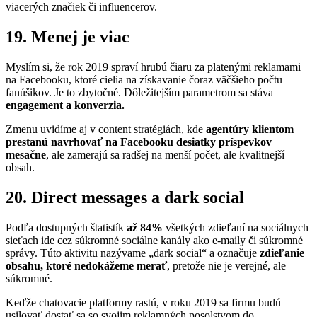
viacerých značiek či influencerov.
19. Menej je viac
Myslím si, že rok 2019 spraví hrubú čiaru za platenými reklamami
na Facebooku, ktoré cielia na získavanie čoraz väčšieho počtu
fanúšikov. Je to zbytočné. Dôležitejším parametrom sa stáva
engagement a konverzia.
Zmenu uvidíme aj v content stratégiách, kde
agentúry klientom
prestanú navrhovať na Facebooku desiatky príspevkov
mesačne
, ale zamerajú sa radšej na menší počet, ale kvalitnejší
obsah.
20. Direct messages a dark social
Podľa dostupných štatistík
až 84%
všetkých zdieľaní na sociálnych
sieťach ide cez súkromné sociálne kanály ako e-maily či súkromné
správy. Túto aktivitu nazývame „dark social“ a označuje
zdieľanie
obsahu, ktoré nedokážeme merať
, pretože nie je verejné, ale
súkromné.
Keďže chatovacie platformy rastú, v roku 2019 sa firmu budú
usilovať dostať sa so svojim reklamných posolstvom do