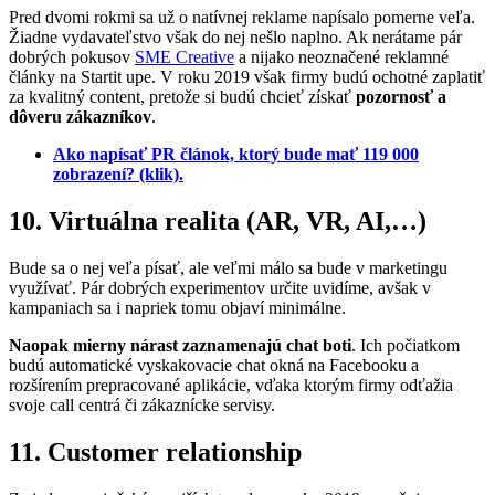
Pred dvomi rokmi sa už o natívnej reklame napísalo pomerne veľa.
Žiadne vydavateľstvo však do nej nešlo naplno. Ak nerátame pár
dobrých pokusov
SME Creative
a nijako neoznačené reklamné
články na Startit upe. V roku 2019 však firmy budú ochotné zaplatiť
za kvalitný content, pretože si budú chcieť získať
pozornosť a
dôveru zákazníkov
.
Ako napísať PR článok, ktorý bude mať 119 000
zobrazení? (klik).
10. Virtuálna realita (AR, VR, AI,…)
Bude sa o nej veľa písať, ale veľmi málo sa bude v marketingu
využívať. Pár dobrých experimentov určite uvidíme, avšak v
kampaniach sa i napriek tomu objaví minimálne.
Naopak mierny nárast zaznamenajú chat boti
. Ich počiatkom
budú automatické vyskakovacie chat okná na Facebooku a
rozšírením prepracované aplikácie, vďaka ktorým firmy odťažia
svoje call centrá či zákaznícke servisy.
11. Customer relationship