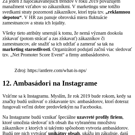
Za jeden z najočakávanejších trendov v roku 2019 považujem
manažment vzťahov so zákazníkmi. V marketingu sme totižto
svedkami straty pozornosti zákazníkov, ktorí trpia tzv.
„reklamnou
slepotou“
. V HR zas panuje obrovská miera fluktuácie
zamestnancov a strata ich lojality.
Všetky tieto atribúty smerujú k tomu, že nemá význam dookola
získavať (potom strácať a zas získavať) zákazníkov či
zamestnancov, ale snažiť sa ich udržať a zamerať sa tak na
marketing starostlivosti
. Organizátori podujatí začnú viac sledovať
tzv. „Net Promoter Score Event“ a firmy ambasádorstvo.
Zdroj: https://antlere.com/what-is-nps/
12. Ambasádori na Instagrame
Vráťme sa k Instagramu. Myslím, že rok 2019 bude rokom, kedy sa
značky budú usilovať o získavanie tzv. ambasádorov, ktorí doteraz
fungovali veľmi dobre predovšetkým na Facebooku.
Na Instagrame budú vznikať špeciálne
uzavreté profily firiem
,
ktoré umožnia sledovať ich obsah iba vybranému množstvu
zákazníkov z ktorých si takýmto spôsobom vytvoria ambasádorov.
Budú pre nich vytvárať
unikátny obsah
, ukážu im zákulisie, dajú