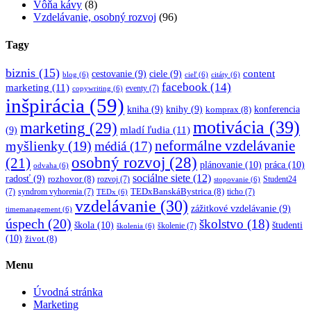
Vôňa kávy
(8)
Vzdelávanie, osobný rozvoj
(96)
Tagy
biznis
(15)
content
cestovanie
(9)
ciele
(9)
blog
(6)
cieľ
(6)
citáty
(6)
facebook
(14)
marketing
(11)
eventy
(7)
copywriting
(6)
inšpirácia
(59)
kniha
(9)
knihy
(9)
konferencia
komprax
(8)
motivácia
(39)
marketing
(29)
mladí ľudia
(11)
(9)
myšlienky
(19)
neformálne vzdelávanie
médiá
(17)
osobný rozvoj
(28)
(21)
plánovanie
(10)
práca
(10)
odvaha
(6)
sociálne siete
(12)
radosť
(9)
rozhovor
(8)
rozvoj
(7)
Student24
stopovanie
(6)
TEDxBanskáBystrica
(8)
(7)
syndrom vyhorenia
(7)
ticho
(7)
TEDx
(6)
vzdelávanie
(30)
zážitkové vzdelávanie
(9)
timemanagement
(6)
úspech
(20)
školstvo
(18)
škola
(10)
študenti
školenie
(7)
školenia
(6)
(10)
život
(8)
Menu
Úvodná stránka
Marketing