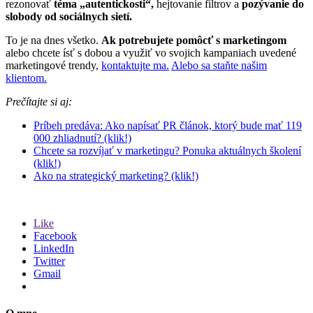
rezonovať
téma „autentickosti“,
hejtovanie filtrov a
pozývanie do
slobody od sociálnych sietí.
To je na dnes všetko.
Ak potrebujete pomôcť s marketingom
alebo chcete ísť s dobou a využiť vo svojich kampaniach uvedené
marketingové trendy,
kontaktujte ma.
Alebo sa staňte našim
klientom.
Prečítajte si aj:
Príbeh predáva: Ako napísať PR článok, ktorý bude mať 119
000 zhliadnutí? (klik!)
Chcete sa rozvíjať v marketingu? Ponuka aktuálnych školení
(klik!)
Ako na strategický marketing? (klik!)
Like
Facebook
LinkedIn
Twitter
Gmail