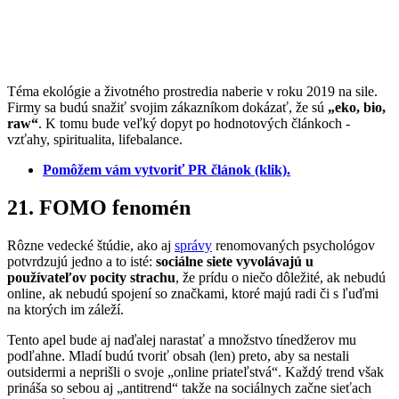
Téma ekológie a životného prostredia naberie v roku 2019 na sile.
Firmy sa budú snažiť svojim zákazníkom dokázať, že sú
„eko, bio,
raw“
. K tomu bude veľký dopyt po hodnotových článkoch -
vzťahy, spiritualita, lifebalance.
Pomôžem vám vytvoriť PR článok (klik).
21. FOMO fenomén
Rôzne vedecké štúdie, ako aj
správy
renomovaných psychológov
potvrdzujú jedno a to isté:
sociálne siete vyvolávajú u
používateľov pocity strachu
, že prídu o niečo dôležité, ak nebudú
online, ak nebudú spojení so značkami, ktoré majú radi či s ľuďmi
na ktorých im záleží.
Tento apel bude aj naďalej narastať a množstvo tínedžerov mu
podľahne. Mladí budú tvoriť obsah (len) preto, aby sa nestali
outsidermi a neprišli o svoje „online priateľstvá“. Každý trend však
prináša so sebou aj „antitrend“ takže na sociálnych začne sieťach