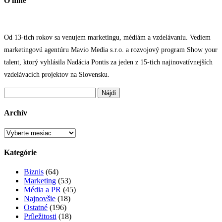
O mne
Od 13-tich rokov sa venujem marketingu, médiám a vzdelávaniu. Vediem
marketingovú agentúru Mavio Media s.r.o. a rozvojový program Show your
talent, ktorý vyhlásila Nadácia Pontis za jeden z 15-tich najinovatívnejších
vzdelávacích projektov na Slovensku.
Hľadať:
Archív
Archív
Kategórie
Biznis
(64)
Marketing
(53)
Média a PR
(45)
Najnovšie
(18)
Ostatné
(196)
Príležitosti
(18)