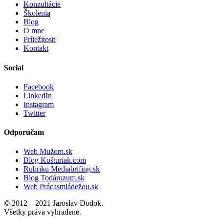
Konzultácie
Školenia
Blog
O mne
Príležitosti
Kontakt
Social
Facebook
LinkedIn
Instagram
Twitter
Odporúčam
Web Mužom.sk
Blog Košturiak.com
Rubriku Mediabrifing.sk
Blog Todározum.sk
Web Prácasmládežou.sk
© 2012 – 2021 Jaroslav Dodok.
Všetky práva vyhradené.