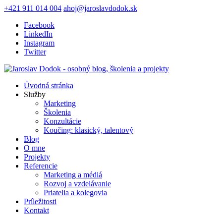
+421 911 014 004
ahoj@jaroslavdodok.sk
Facebook
LinkedIn
Instagram
Twitter
Úvodná stránka
Služby
Marketing
Školenia
Konzultácie
Koučing: klasický, talentový
Blog
O mne
Projekty
Referencie
Marketing a médiá
Rozvoj a vzdelávanie
Priatelia a kolegovia
Príležitosti
Kontakt