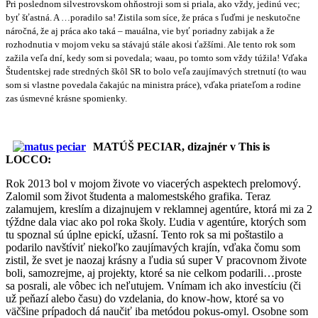
Pri poslednom silvestrovskom ohňostroji som si priala, ako vždy, jedinú vec;
byť šťastná. A …poradilo sa! Zistila som síce, že práca s ľuďmi je neskutočne
náročná, že aj práca ako taká – mauálna, vie byť poriadny zabijak a že
rozhodnutia v mojom veku sa stávajú stále akosi ťažšími. Ale tento rok som
zažila veľa dní, kedy som si povedala; waau, po tomto som vždy túžila! Vďaka
Študentskej rade stredných škôl SR to bolo veľa zaujímavých stretnutí (to wau
som si vlastne povedala čakajúc na ministra práce), vďaka priateľom a rodine
zas úsmevné krásne spomienky.
MATÚŠ PECIAR, dizajnér v This is
LOCCO:
Rok 2013 bol v mojom živote vo viacerých aspektech prelomový.
Zalomil som život študenta a malomestského grafika. Teraz
zalamujem, kreslím a dizajnujem v reklamnej agentúre, ktorá mi za 2
týždne dala viac ako pol roka školy. Ľudia v agentúre, ktorých som
tu spoznal sú úplne epickí, užasní. Tento rok sa mi poštastilo a
podarilo navštíviť niekoľko zaujímavých krajín, vďaka čomu som
zistil, že svet je naozaj krásny a ľudia sú super V pracovnom živote
boli, samozrejme, aj projekty, ktoré sa nie celkom podarili…proste
sa posrali, ale vôbec ich neľutujem. Vnímam ich ako investíciu (či
už peňazí alebo času) do vzdelania, do know-how, ktoré sa vo
väčšine prípadoch dá naučiť iba metódou pokus-omyl. Osobne som