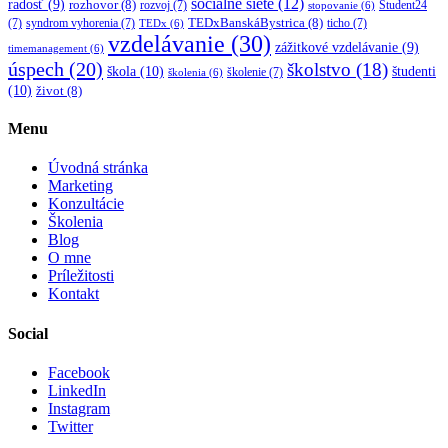
sociálne siete
(12)
radosť
(9)
rozhovor
(8)
rozvoj
(7)
Student24
stopovanie
(6)
TEDxBanskáBystrica
(8)
(7)
syndrom vyhorenia
(7)
ticho
(7)
TEDx
(6)
vzdelávanie
(30)
zážitkové vzdelávanie
(9)
timemanagement
(6)
úspech
(20)
školstvo
(18)
škola
(10)
študenti
školenie
(7)
školenia
(6)
(10)
život
(8)
Menu
Úvodná stránka
Marketing
Konzultácie
Školenia
Blog
O mne
Príležitosti
Kontakt
Social
Facebook
LinkedIn
Instagram
Twitter