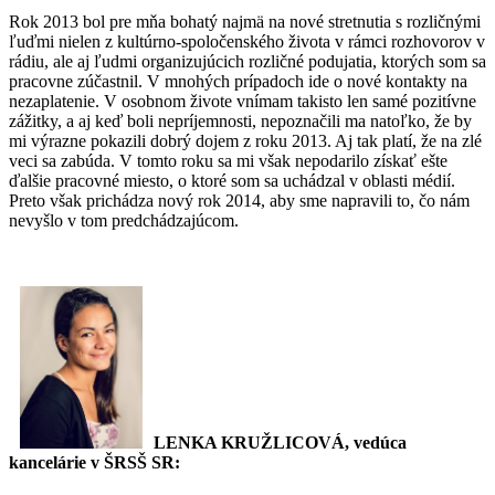
Rok 2013 bol pre mňa bohatý najmä na nové stretnutia s rozličnými
ľuďmi nielen z kultúrno-spoločenského života v rámci rozhovorov v
rádiu, ale aj ľudmi organizujúcich rozličné podujatia, ktorých som sa
pracovne zúčastnil. V mnohých prípadoch ide o nové kontakty na
nezaplatenie. V osobnom živote vnímam takisto len samé pozitívne
zážitky, a aj keď boli nepríjemnosti, nepoznačili ma natoľko, že by
mi výrazne pokazili dobrý dojem z roku 2013. Aj tak platí, že na zlé
veci sa zabúda. V tomto roku sa mi však nepodarilo získať ešte
ďalšie pracovné miesto, o ktoré som sa uchádzal v oblasti médií.
Preto však prichádza nový rok 2014, aby sme napravili to, čo nám
nevyšlo v tom predchádzajúcom.
LENKA KRUŽLICOVÁ, vedúca
kancelárie v ŠRSŠ SR: