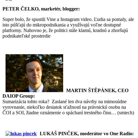
PETER ČELKO, marketér, blogger:
Super bolo, že spustili Vine a Instagram video. Ľudia sa pomaly, ale
isto púšťajú do mikropodnikania a využívajú voľne dostupné
platformy. Nahovno je, že politici stále klamú, kradnú a zhoršujú
podnikateľské prostredie
MARTIN ŠTĚPÁNEK, CEO
DAIOP Group:
Sumarizácia tohto roka?
Zaslané len dva návrhy na mimosúdne
vyrovnanie, niekoľko desiatok sťažností na právnickú osobu na
ČOI a SOI, žiadne oznámenie o spáchaní trestného činu… (smiech)
LUKÁŠ PINČEK, moderátor vo One Radio: