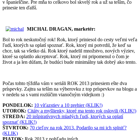
v španielčine. Pre mňa to celkovo bol skvelý rok a už sa teším, čo
prinesie ten ďalší.
MICHAL DRAGAN, marketér:
Bol to rok neskutočný rok! Rok, ktorý priniesol do cesty veľmi veľa
ľudí, ktorých sa oplatí spoznať. Rok, ktorý mi potvrdil, že keď sa
chce, tak sa všetko dá. Rok ktorý nadelil množstvo, nových výziev,
ktoré sa oplatilo akceptovať. Rok, ktorý mi pripomenul o čom je
život a ja len dúfam, že budúci bude minimálny tak dobrý ako tento.
Počas tohto týždňa vám v seriáli ROK 2013 prinesiem ešte dva
príspevky. Zajtra sa teším na výberovku z top príspevkov na blogu a
v nedelu sa s vami rozlúčim vianočným videjkom :)
PONDELOK:
10 víťazstiev a 10 prehier (KLIK!)
UTOROK:
Citáty a myšlienky, ktoré ma tento rok oslovili (KLIK!)
STREDA:
20 inšpiratívnych mladých ľudí, ktorých sa oplatí
spoznať (KLIK!)
ŠTVRTOK:
70 cieľov na rok 2013. Podarilo sa mi ich splniť?
(KLIK)
PIATOK:
Rok 2013 z pohľadu iných