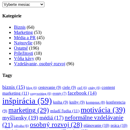
Archív
Kategórie
Biznis
(64)
Marketing
(53)
Média a PR
(45)
Najnovšie
(18)
Ostatné
(196)
Príležitosti
(18)
Vôňa kávy
(8)
Vzdelávanie, osobný rozvoj
(96)
Tagy
biznis
(15)
content
cestovanie
(9)
ciele
(9)
blog
(6)
cieľ
(6)
citáty
(6)
facebook
(14)
marketing
(11)
eventy
(7)
copywriting
(6)
inšpirácia
(59)
kniha
(9)
knihy
(9)
konferencia
komprax
(8)
motivácia
(39)
marketing
(29)
mladí ľudia
(11)
(9)
myšlienky
(19)
neformálne vzdelávanie
médiá
(17)
osobný rozvoj
(28)
(21)
plánovanie
(10)
práca
(10)
odvaha
(6)