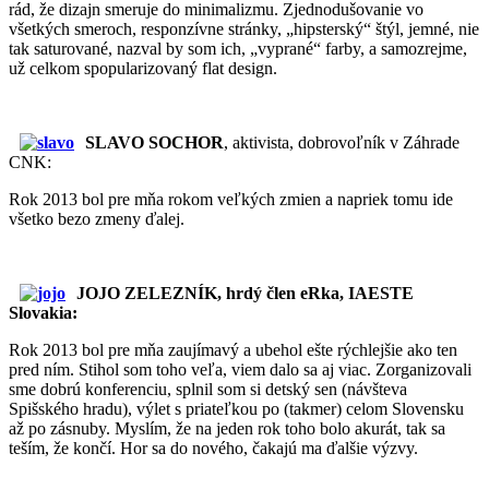
rád, že dizajn smeruje do minimalizmu. Zjednodušovanie vo
všetkých smeroch, responzívne stránky, „hipsterský“ štýl, jemné, nie
tak saturované, nazval by som ich, „vyprané“ farby, a samozrejme,
už celkom spopularizovaný flat design.
SLAVO SOCHOR
, aktivista, dobrovoľník v Záhrade
CNK:
Rok 2013 bol pre mňa rokom veľkých zmien a napriek tomu ide
všetko bezo zmeny ďalej.
JOJO ZELEZNÍK, hrdý člen eRka, IAESTE
Slovakia:
Rok 2013 bol pre mňa zaujímavý a ubehol ešte rýchlejšie ako ten
pred ním. Stihol som toho veľa, viem dalo sa aj viac. Zorganizovali
sme dobrú konferenciu, splnil som si detský sen (návšteva
Spišského hradu), výlet s priateľkou po (takmer) celom Slovensku
až po zásnuby. Myslím, že na jeden rok toho bolo akurát, tak sa
teším, že končí. Hor sa do nového, čakajú ma ďalšie výzvy.