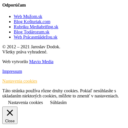
Odporúčam
Web Mužom.sk
Blog Košturiak.com
Rubriku Mediabrifing.sk
Blog Todározum.sk
Web Prácasmládežou.sk
© 2012 – 2021 Jaroslav Dodok.
Všetky práva vyhradené.
Web vytvorilo
Mavio Media
Impressum
Nastavenia cookies
Táto stránka používa rôzne druhy cookies. Pokiaľ nesúhlasíte s
ukladaním niektorých cookies, môžete to zmeniť v nastaveniach.
Nastavenia cookies
Súhlasím
Close