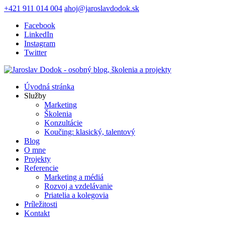
+421 911 014 004
ahoj@jaroslavdodok.sk
Facebook
LinkedIn
Instagram
Twitter
Úvodná stránka
Služby
Marketing
Školenia
Konzultácie
Koučing: klasický, talentový
Blog
O mne
Projekty
Referencie
Marketing a médiá
Rozvoj a vzdelávanie
Priatelia a kolegovia
Príležitosti
Kontakt