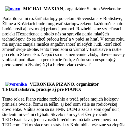
MICHAL MAXIAN
, organizátor Startup Weekendu:
Podarilo sa mi rozširiť startupy po celom Slovensku a v Bratislave,
Žiline a Košiciach bude fungovať startupweekend každoročne a do
budúcnosti aj bez mojej priamej pomoci. Rozbehli sme vzdelávací
projekt ITexperience a okolo nás sa spravila partia mladých
technológov, čo sa chcú prácou hrať a v práci sa hrať. V tomto roku
ma najviac zaujala rastúca angažovanosť mladých ľudí, ktorí chcú
zmeniť svoje okolie. tento trend som si všimol v Bratislave a rastie
po celom Slovensku. Nepáči sa mi smerovanie vlády, hlavne novely
v oblasti podnikania a persekucie ľudí, z čoho som nespokojný
preto zmením životný štýl a budem viac cestovať.
VERONIKA PIZANO, organizátor
TEDxBratislava, pracuje aj pre PIANO:
Tento rok sa Piano riadne rozbehlo a tvrdá práca mojich kolegov
priniesla ovocie, čomu sa teším, aj keď som stále na rodičovskej
dovolenke. Vrátila som sa na FMK UCM a začala som opäť učiť,
študenti mi veľmi chýbali. Skvelo nám vyšiel štvrtý ročník
TEDxBratislava, jeden z našich rečníkov má talk zverejnený na
TED.com. Tri mesiace som strávila v Kolumbii a výrazne sa zlepšila