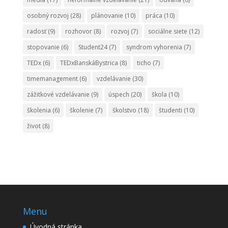
osobný rozvoj
(28)
plánovanie
(10)
práca
(10)
radosť
(9)
rozhovor
(8)
rozvoj
(7)
sociálne siete
(12)
stopovanie
(6)
Student24
(7)
syndrom vyhorenia
(7)
TEDx
(6)
TEDxBanskáBystrica
(8)
ticho
(7)
timemanagement
(6)
vzdelávanie
(30)
zážitkové vzdelávanie
(9)
úspech
(20)
škola
(10)
školenia
(6)
školenie
(7)
školstvo
(18)
študenti
(10)
život
(8)
Menu
Úvodná stránka