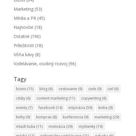
Marketing
(53)
Média a PR
(45)
Najnovšie
(18)
Ostatné
(196)
Príležitosti
(18)
Vôňa kávy
(8)
Vzdelávanie, osobný rozvoj
(96)
Tagy
biznis
(15)
blog
(6)
cestovanie
(9)
ciele
(9)
cieľ
(6)
citáty
(6)
content marketing
(11)
copywriting
(6)
eventy
(7)
facebook
(14)
inšpirácia
(59)
kniha
(9)
knihy
(9)
komprax
(8)
konferencia
(9)
marketing
(29)
mladí ľudia
(11)
motivácia
(39)
myšlienky
(19)
médiá
(17)
neformálne vzdelávanie
(21)
odvaha
(6)