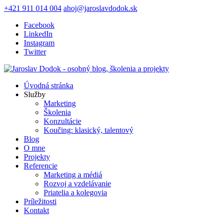
+421 911 014 004
ahoj@jaroslavdodok.sk
Facebook
LinkedIn
Instagram
Twitter
Úvodná stránka
Služby
Marketing
Školenia
Konzultácie
Koučing: klasický, talentový
Blog
O mne
Projekty
Referencie
Marketing a médiá
Rozvoj a vzdelávanie
Priatelia a kolegovia
Príležitosti
Kontakt