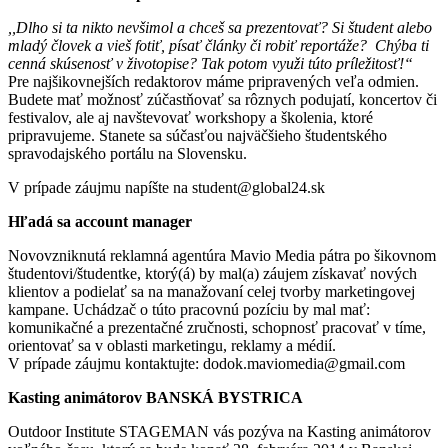
,,Dlho si ta nikto nevšimol a chceš sa prezentovať? Si študent alebo
mladý človek a vieš fotiť, písať články či robiť reportáže? Chýba ti
cenná skúsenosť v životopise? Tak potom využi túto príležitosť!“
Pre najšikovnejších redaktorov máme pripravených veľa odmien.
Budete mať možnosť zúčastňovať sa rôznych podujatí, koncertov či
festivalov, ale aj navštevovať workshopy a školenia, ktoré
pripravujeme. Stanete sa súčasťou najväčšieho študentského
spravodajského portálu na Slovensku.
V prípade záujmu napíšte na student@global24.sk
Hľadá sa account manager
Novovzniknutá reklamná agentúra Mavio Media pátra po šikovnom
študentovi/študentke, ktorý(á) by mal(a) záujem získavať nových
klientov a podielať sa na manažovaní celej tvorby marketingovej
kampane. Uchádzač o túto pracovnú pozíciu by mal mať:
komunikačné a prezentačné zručnosti, schopnosť pracovať v tíme,
orientovať sa v oblasti marketingu, reklamy a médií.
V prípade záujmu kontaktujte: dodok.maviomedia@gmail.com
Kasting animátorov BANSKÁ BYSTRICA
Outdoor Institute STAGEMAN vás pozýva na Kasting animátorov