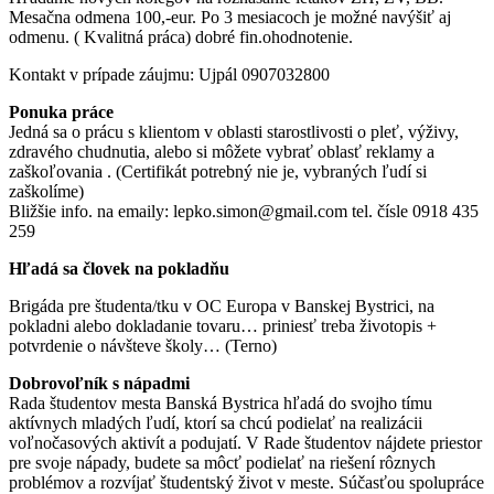
Mesačna odmena 100,-eur. Po 3 mesiacoch je možné navýšiť aj
odmenu. ( Kvalitná práca) dobré fin.ohodnotenie.
Kontakt v prípade záujmu: Ujpál 0907032800
Ponuka práce
Jedná sa o prácu s klientom v oblasti starostlivosti o pleť, výživy,
zdravého chudnutia, alebo si môžete vybrať oblasť reklamy a
zaškoľovania . (Certifikát potrebný nie je, vybraných ľudí si
zaškolíme)
Bližšie info. na emaily: lepko.simon@gmail.com tel. čísle 0918 435
259
Hľadá sa človek na pokladňu
Brigáda pre študenta/tku v OC Europa v Banskej Bystrici, na
pokladni alebo dokladanie tovaru… priniesť treba životopis +
potvrdenie o návšteve školy… (Terno)
Dobrovoľník s nápadmi
Rada študentov mesta Banská Bystrica hľadá do svojho tímu
aktívnych mladých ľudí, ktorí sa chcú podielať na realizácii
voľnočasových aktivít a podujatí. V Rade študentov nájdete priestor
pre svoje nápady, budete sa môcť podielať na riešení rôznych
problémov a rozvíjať študentský život v meste. Súčasťou spolupráce