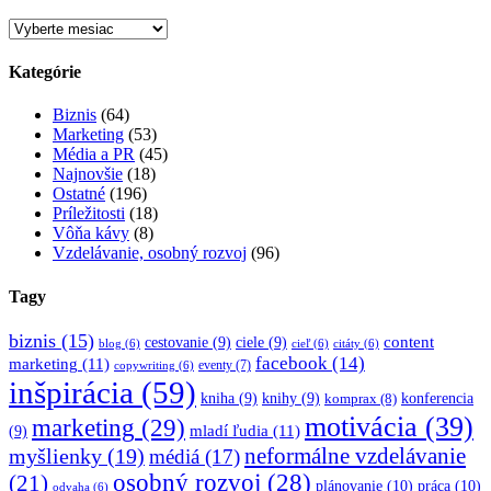
Archív
Kategórie
Biznis
(64)
Marketing
(53)
Média a PR
(45)
Najnovšie
(18)
Ostatné
(196)
Príležitosti
(18)
Vôňa kávy
(8)
Vzdelávanie, osobný rozvoj
(96)
Tagy
biznis
(15)
content
cestovanie
(9)
ciele
(9)
blog
(6)
cieľ
(6)
citáty
(6)
facebook
(14)
marketing
(11)
eventy
(7)
copywriting
(6)
inšpirácia
(59)
kniha
(9)
knihy
(9)
konferencia
komprax
(8)
motivácia
(39)
marketing
(29)
mladí ľudia
(11)
(9)
myšlienky
(19)
neformálne vzdelávanie
médiá
(17)
osobný rozvoj
(28)
(21)
plánovanie
(10)
práca
(10)
odvaha
(6)