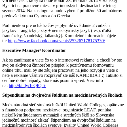
voľného času, ktorý sa bude konať 28. februára 2014 v Banskej
Bystrici na pracovné miesta v prímorských destináciách v letnej
sezóne 2014. Na kastingu sa bude vyberať približne 50 animátorov
predovšetkým na Cyprus a do Grécka.
Podmienkou pre uchádzačov je plynulé ovládanie 2 cudzích
jazykov – anglický jazky + nemecký/ruský jazyk (resp. ďalší –
francúzsky, španielský, talianský). Kompletné informácie nájete
tu:
https://www.facebook.com/events/253267178175330/
Executive Manager/ Koordinátor
Ak sa zaujímate a viete čo to o internetovej reklame, a chceli by ste
svojou aktívnou činnosťou prispieť k pozitívnemu formovaniu
online trhu, mali by ste záujem pracovať na jeho rozvoji a viete o
nete a reklame vášnivo rozprávať ste náš KANDIDÁT :) Takisto si
ceníme dobré nápady, ktoré nás posunú vpred. Viac info
na:
http://bit.ly/1eQfQTe
Štipendium na dvojročné štúdium na medzinárodných školách
Medzinárodná sieť stredných škôl United World Colleges, opätovne
s finančnou podporou neziskovej organizácie LEAF, ponúka
niekoľkým študentom gymnázií a stredných škôl zo Slovenska
jedinečnú možnosť získať štipendium na dvojročné štúdium na
medzinárodných školách svetovej kvality United World Colleges