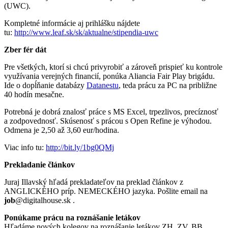
(UWC).
Kompletné informácie aj prihlášku nájdete
tu:
http://www.leaf.sk/sk/aktualne/stipendia-uwc
Zber fér dát
Pre všetkých, ktorí si chcú privyrobiť a zároveň prispieť ku kontrole
využívania verejných financií, ponúka Aliancia Fair Play brigádu.
Ide o dopĺňanie databázy
Datanestu
, teda prácu za PC na približne
40 hodín mesačne.
Potrebná je dobrá znalosť práce s MS Excel, trpezlivos, precíznosť
a zodpovednosť. Skúsenosť s prácou s Open Refine je výhodou.
Odmena je 2,50 až 3,60 eur/hodina.
Viac info tu:
http://bit.ly/1bg0QMj
Prekladanie článkov
Juraj Illavský hľadá prekladateľov na preklad článkov z
ANGLICKÉHO príp. NEMECKÉHO jazyka. Pošlite email na
job
@digitalhouse.sk .
Ponúkame prácu na roznášanie letákov
Hľadáme nových kolegov na roznášanie letákov ZH, ZV, BB.