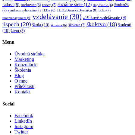
sociálne siete
(12)
radosť
(9)
rozhovor
(8)
rozvoj
(7)
Student24
stopovanie
(6)
TEDxBanskáBystrica
(8)
(7)
syndrom vyhorenia
(7)
ticho
(7)
TEDx
(6)
vzdelávanie
(30)
zážitkové vzdelávanie
(9)
timemanagement
(6)
úspech
(20)
školstvo
(18)
škola
(10)
študenti
školenie
(7)
školenia
(6)
(10)
život
(8)
Menu
Úvodná stránka
Marketing
Konzultácie
Školenia
Blog
O mne
Príležitosti
Kontakt
Social
Facebook
LinkedIn
Instagram
Twitter