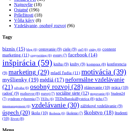
Najnovšie
(18)
Ostatné
(196)
Príležitosti
(18)
Vôňa kávy
(8)
Vzdelávanie, osobný rozvoj
(96)
Tagy
biznis
(15)
content
cestovanie
(9)
ciele
(9)
blog
(6)
cieľ
(6)
citáty
(6)
facebook
(14)
marketing
(11)
eventy
(7)
copywriting
(6)
inšpirácia
(59)
kniha
(9)
knihy
(9)
konferencia
komprax
(8)
motivácia
(39)
marketing
(29)
mladí ľudia
(11)
(9)
myšlienky
(19)
neformálne vzdelávanie
médiá
(17)
osobný rozvoj
(28)
(21)
plánovanie
(10)
práca
(10)
odvaha
(6)
sociálne siete
(12)
radosť
(9)
rozhovor
(8)
rozvoj
(7)
Student24
stopovanie
(6)
TEDxBanskáBystrica
(8)
(7)
syndrom vyhorenia
(7)
ticho
(7)
TEDx
(6)
vzdelávanie
(30)
zážitkové vzdelávanie
(9)
timemanagement
(6)
úspech
(20)
školstvo
(18)
škola
(10)
študenti
školenie
(7)
školenia
(6)
(10)
život
(8)
Menu