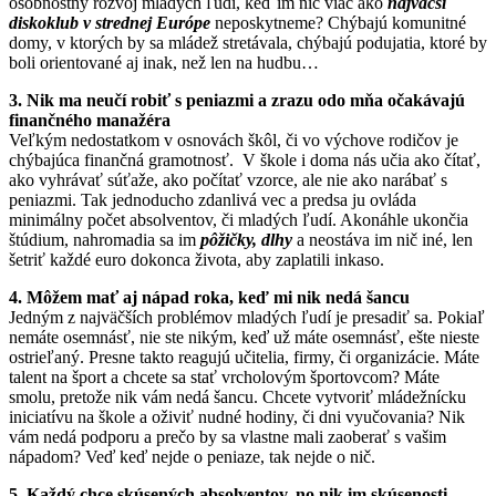
osobnostný rozvoj mladých ľudí, keď im nič viac ako
najväčší
diskoklub v strednej Európe
neposkytneme? Chýbajú komunitné
domy, v ktorých by sa mládež stretávala, chýbajú podujatia, ktoré by
boli orientované aj inak, než len na hudbu…
3. Nik ma neučí robiť s peniazmi a zrazu odo mňa očakávajú
finančného manažéra
Veľkým nedostatkom v osnovách škôl, či vo výchove rodičov je
chýbajúca finančná gramotnosť. V škole i doma nás učia ako čítať,
ako vyhrávať súťaže, ako počítať vzorce, ale nie ako narábať s
peniazmi. Tak jednoducho zdanlivá vec a predsa ju ovláda
minimálny počet absolventov, či mladých ľudí. Akonáhle ukončia
štúdium, nahromadia sa im
pôžičky, dlhy
a neostáva im nič iné, len
šetriť každé euro dokonca života, aby zaplatili inkaso.
4. Môžem mať aj nápad roka, keď mi nik nedá šancu
Jedným z najväčších problémov mladých ľudí je presadiť sa. Pokiaľ
nemáte osemnásť, nie ste nikým, keď už máte osemnásť, ešte nieste
ostrieľaný. Presne takto reagujú učitelia, firmy, či organizácie. Máte
talent na šport a chcete sa stať vrcholovým športovcom? Máte
smolu, pretože nik vám nedá šancu. Chcete vytvoriť mládežnícku
iniciatívu na škole a oživiť nudné hodiny, či dni vyučovania? Nik
vám nedá podporu a prečo by sa vlastne mali zaoberať s vašim
nápadom? Veď keď nejde o peniaze, tak nejde o nič.
5. Každý chce skúsených absolventov, no nik im skúsenosti