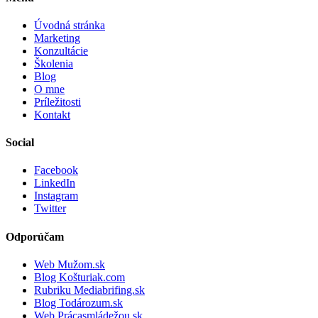
Úvodná stránka
Marketing
Konzultácie
Školenia
Blog
O mne
Príležitosti
Kontakt
Social
Facebook
LinkedIn
Instagram
Twitter
Odporúčam
Web Mužom.sk
Blog Košturiak.com
Rubriku Mediabrifing.sk
Blog Todározum.sk
Web Prácasmládežou.sk