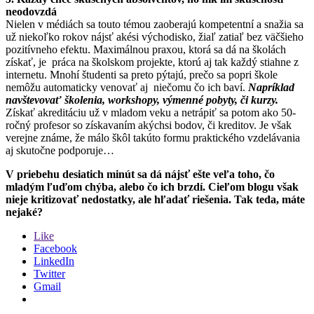
neodovzdá
Nielen v médiách sa touto témou zaoberajú kompetentní a snažia sa
už niekoľko rokov nájsť akési východisko, žiaľ zatiaľ bez väčšieho
pozitívneho efektu. Maximálnou praxou, ktorá sa dá na školách
získať, je práca na školskom projekte, ktorú aj tak každý stiahne z
internetu. Mnohí študenti sa preto pýtajú, prečo sa popri škole
nemôžu automaticky venovať aj niečomu čo ich baví.
Napríklad
navštevovať školenia, workshopy, výmenné pobyty, či kurzy.
Získať akreditáciu už v mladom veku a netrápiť sa potom ako 50-
ročný profesor so získavaním akýchsi bodov, či kreditov. Je však
verejne známe, že málo škôl takúto formu praktického vzdelávania
aj skutočne podporuje…
V priebehu desiatich minút sa dá nájsť ešte veľa toho, čo
mladým ľuďom chýba, alebo čo ich brzdí. Cieľom blogu však
nieje kritizovať nedostatky, ale hľadať riešenia. Tak teda, máte
nejaké?
Like
Facebook
LinkedIn
Twitter
Gmail