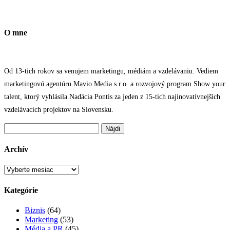
O mne
Od 13-tich rokov sa venujem marketingu, médiám a vzdelávaniu. Vediem
marketingovú agentúru Mavio Media s.r.o. a rozvojový program Show your
talent, ktorý vyhlásila Nadácia Pontis za jeden z 15-tich najinovatívnejších
vzdelávacích projektov na Slovensku.
Hľadať:
Archív
Archív
Kategórie
Biznis
(64)
Marketing
(53)
Média a PR
(45)