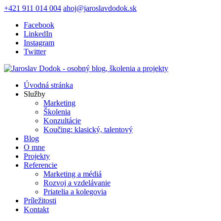
+421 911 014 004
ahoj@jaroslavdodok.sk
Facebook
LinkedIn
Instagram
Twitter
Úvodná stránka
Služby
Marketing
Školenia
Konzultácie
Koučing: klasický, talentový
Blog
O mne
Projekty
Referencie
Marketing a médiá
Rozvoj a vzdelávanie
Priatelia a kolegovia
Príležitosti
Kontakt