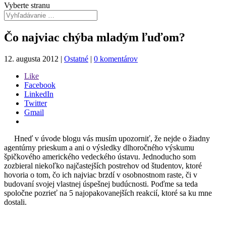
Vyberte stranu
Čo najviac chýba mladým ľuďom?
12. augusta 2012
|
Ostatné
|
0 komentárov
Like
Facebook
LinkedIn
Twitter
Gmail
Hneď v úvode blogu vás musím upozorniť, že nejde o žiadny
agentúrny prieskum a ani o výsledky dlhoročného výskumu
špičkového amerického vedeckého ústavu. Jednoducho som
zozbieral niekoľko najčastejších postrehov od študentov, ktoré
hovoria o tom, čo ich najviac brzdí v osobnostnom raste, či v
budovaní svojej vlastnej úspešnej budúcnosti. Poďme sa teda
spoločne pozrieť na 5 najopakovanejších reakcií, ktoré sa ku mne
dostali.