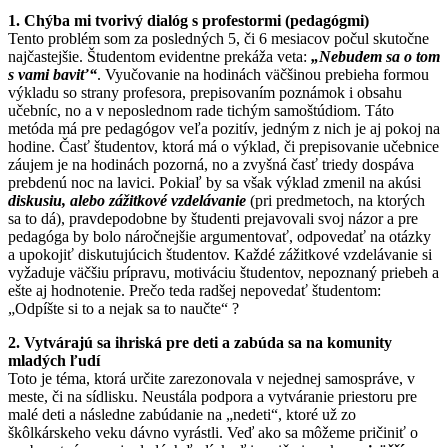
1. Chýba mi tvorivý dialóg s profestormi (pedagógmi)
Tento problém som za posledných 5, či 6 mesiacov počul skutočne
najčastejšie. Študentom evidentne prekáža veta:
„Nebudem sa o tom
s vami baviť“
. Vyučovanie na hodinách väčšinou prebieha formou
výkladu so strany profesora, prepisovaním poznámok i obsahu
učebníc, no a v neposlednom rade tichým samoštúdiom. Táto
metóda má pre pedagógov veľa pozitív, jedným z nich je aj pokoj na
hodine. Časť študentov, ktorá má o výklad, či prepisovanie učebnice
záujem je na hodinách pozorná, no a zvyšná časť triedy dospáva
prebdenú noc na lavici. Pokiaľ by sa však výklad zmenil na akúsi
diskusiu, alebo zážitkové vzdelávanie
(pri predmetoch, na ktorých
sa to dá), pravdepodobne by študenti prejavovali svoj názor a pre
pedagóga by bolo náročnejšie argumentovať, odpovedať na otázky
a upokojiť diskutujúcich študentov. Každé zážitkové vzdelávanie si
vyžaduje väčšiu prípravu, motiváciu študentov, nepoznaný priebeh a
ešte aj hodnotenie. Prečo teda radšej nepovedať študentom:
„Odpíšte si to a nejak sa to naučte“ ?
2. Vytvárajú sa ihriská pre deti a zabúda sa na komunity
mladých ľudí
Toto je téma, ktorá určite zarezonovala v nejednej samospráve, v
meste, či na sídlisku. Neustála podpora a vytváranie priestoru pre
malé deti a následne zabúdanie na „nedeti“, ktoré už zo
škôlkárskeho veku dávno vyrástli. Veď ako sa môžeme pričiniť o