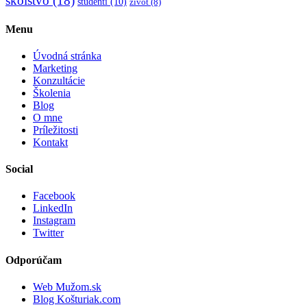
školstvo
(18)
študenti
(10)
život
(8)
Menu
Úvodná stránka
Marketing
Konzultácie
Školenia
Blog
O mne
Príležitosti
Kontakt
Social
Facebook
LinkedIn
Instagram
Twitter
Odporúčam
Web Mužom.sk
Blog Košturiak.com