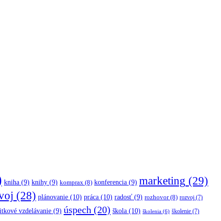
)
marketing
(29)
kniha
(9)
knihy
(9)
konferencia
(9)
komprax
(8)
voj
(28)
plánovanie
(10)
práca
(10)
radosť
(9)
rozhovor
(8)
rozvoj
(7)
úspech
(20)
škola
(10)
itkové vzdelávanie
(9)
školenie
(7)
školenia
(6)