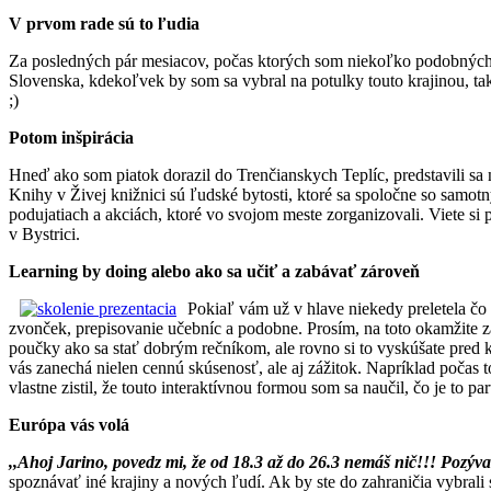
V prvom rade sú to ľudia
Za posledných pár mesiacov, počas ktorých som niekoľko podobných 
Slovenska, kdekoľvek by som sa vybral na potulky touto krajinou, tak
;)
Potom inšpirácia
Hneď ako som piatok dorazil do Trenčianskych Teplíc, predstavili sa 
Knihy v Živej knižnici sú ľudské bytosti, ktoré sa spoločne so samotn
podujatiach a akciách, ktoré vo svojom meste zorganizovali. Viete si 
v Bystrici.
Learning by doing alebo ako sa učiť a zabávať zároveň
Pokiaľ vám už v hlave niekedy preletela čo i
zvonček, prepisovanie učebníc a podobne. Prosím, na toto okamžite 
poučky ako sa stať dobrým rečníkom, ale rovno si to vyskúšate pred k
vás zanechá nielen cennú skúsenosť, ale aj zážitok. Napríklad počas 
vlastne zistil, že touto interaktívnou formou som sa naučil, čo je to pa
Európa vás volá
,,Ahoj Jarino, povedz mi, že od 18.3 až do 26.3 nemáš nič!!! Po
spoznávať iné krajiny a nových ľudí. Ak by ste do zahraničia vybral