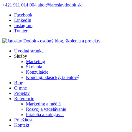
+421 911 014 004
ahoj@jaroslavdodok.sk
Facebook
LinkedIn
Instagram
Twitter
Úvodná stránka
Služby
Marketing
Školenia
Konzultácie
Koučing: klasický, talentový
Blog
O mne
Projekty
Referencie
Marketing a médiá
Rozvoj a vzdelávanie
Priatelia a kolegovia
Príležitosti
Kontakt