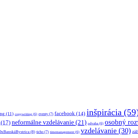
inšpirácia
(59
facebook
(14)
ing
(11)
eventy
(7)
copywriting
(6)
osobný roz
neformálne vzdelávanie
(21)
(17)
odvaha
(6)
vzdelávanie
(30)
záž
xBanskáBystrica
(8)
ticho
(7)
timemanagement
(6)