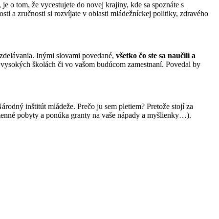
e o tom, že vycestujete do novej krajiny, kde sa spoznáte s
 a zručnosti si rozvíjate v oblasti mládežníckej politiky, zdravého
vzdelávania. Inými slovami povedané,
všetko čo ste sa naučili a
na vysokých školách či vo vašom budúcom zamestnaní. Povedal by
rodný inštitút mládeže. Prečo ju sem pletiem? Pretože stojí za
ýmenné pobyty a ponúka granty na vaše nápady a myšlienky…).