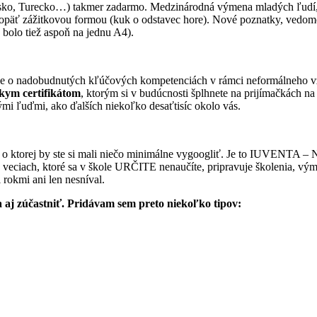
ielsko, Turecko…) takmer zadarmo. Medzinárodná výmena mladých ľudí, j
opäť zážitkovou formou (kuk o odstavec hore). Nové poznatky, vedomosti
y bolo tiež aspoň na jednu A4).
rdzuje o nadobudnutých kľúčových kompetenciách v rámci neformálneho 
skym certifikátom
, ktorým si v budúcnosti šplhnete na prijímačkách 
mi ľuďmi, ako ďalších niekoľko desaťtisíc okolo vás.
o ktorej by ste si mali niečo minimálne vygoogliť. Je to IUVENTA – Ná
 veciach, ktoré sa v škole URČITE nenaučíte, pripravuje školenia, v
 rokmi ani len nesníval.
a aj zúčastniť. Pridávam sem preto niekoľko tipov: