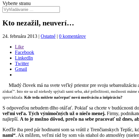
Vyberte stranu
Kto nezažil, neuverí…
24. februára 2013
|
Ostatné
|
0 komentárov
Like
Facebook
LinkedIn
Twitter
Gmail
Mladý človek má na svete veľký priestor pre svoju sebarealizáciu a
získať“. Isto ste sa už niekedy spýtali sami seba, aké príležitosti, možnosti mám
sprevádzala.
Kde teda môžete načerpať novú motiváciu a inšpiráciu?
S odpoveďou nebudem dlho otáľať. Pokiaľ sa chcete v budúcnosti dobr
veľmi veľa. Tých výnimočných už o niečo menej.
Firmy, podnikatel
najlepší.
A to je možno dôvod, prečo na sebe pracovať už dnes, a
Keďže iba pred pár hodinami som sa vrátil z Trenčianskych Teplíc, 
nami“
. Ak môžem, veľmi rád by som vás stiahol do atmosféry (nielen)