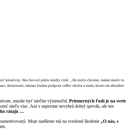
byť kreatívny
. Ako hovorí jeden múdry citát: „Ak niečo chceme, máme motív to
niaze, skúsenosti, takmer žiadna podpora vášho okolia a nuda, ktorá vás aktuálne
snívate, musíte byť niečim výnimoční.
Priemerných ľudí je na svete
úknuť niečo viac. Ani v superstar nevyhrá dobrý spevák, ale ten
cho rátajú …
 a namotivovaný. Moje nadšenie má na svedomí školenie
„O nás, s
iam.