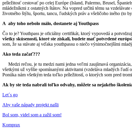
príležitosť cestovať po celej Európe (Island, Palermo, Brusel, Špan
mládežníkmi z ostatných štátov. Na vopred určitú tému sa vzdelávate 
životného štýlu, športu, tancu, ľudských práv a všeličoho iného (to b
A aby toho nebolo málo, dostanete aj Youthpass
Čo to je? Youthpass je oficiálny certifikát, ktorý vypovedá a potv
všetky skúsenosti, ktoré ste získali, budete mať potvrdené európ
som, že sa stávate aj vďaka youthpassu o niečo výnimočnejšími mladý
Ako teda začať???
Medzi rečou, je tu medzi nami jedna veľmi zaujímavá organizácia, 
všetkými už vyššie spomínanými aktivitami (vzdeláva mladých ľudí o
Ponúka nám všetkým teda toľko príležitostí, o ktorých som pred tromi
Ak by ste teda nabrali toľko odvahy, môžete sa nejakého školeni
Let´s go
Aby vaše nápady projekt našli
Bol som, videl som a zažil som!
Komprax