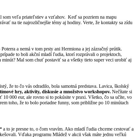
l som veľa priateľstiev a vzťahov. Keď sa pozriem na mapu
ať na tie najrozličnejšie témy aj hodiny. Verte, že kontakty sa zídu
 Poterra a nemá v tom prsty ani Hermiona a jej zázračný prútik.
ípade to boli akční mladí ľudia, ktorí rozprávali o projektoch,
 minút? Mal som chuť postaviť sa a všetky tieto super veci urobiť aj
istý, že to čo vás odradilo, bola samotná predstava. Lavica, školský
tímové hry, aktivity, diskusie a množstvo workshopov.
Nečítate si
0 000 eur, ale rovno si to pokúsite v praxi. Všetko, čo sa učíte, vo
krem toho, že to bolo poriadne funny, som približne po 10 minútach
“
a to je presne to, o čom vravím. Ako mladí ľudia chceme cestovať a
 zakešovali. Vďaka programu Mládež v akcii však máte jednu veľkú