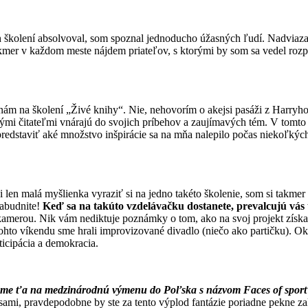
školení absolvoval, som spoznal jednoducho úžasných ľudí. Nadviaza
mer v každom meste nájdem priateľov, s ktorými by som sa vedel rozpráv
nám na školení „Živé knihy“. Nie, nehovorím o akejsi pasáži z Harryho
ými čitateľmi vnárajú do svojich príbehov a zaujímavých tém. V tomto pr
predstaviť aké množstvo inšpirácie sa na mňa nalepilo počas niekoľkých
 len malá myšlienka vyraziť si na jedno takéto školenie, som si takmer 
zabudnite!
Keď sa na takúto vzdelávačku dostanete, prevalcujú vás 
amerou. Nik vám nediktuje poznámky o tom, ako na svoj projekt získať 1
tohto víkendu sme hrali improvizované divadlo (niečo ako partičku). O
rticipácia a demokracia.
zývame ťa na medzinárodnú výmenu do Poľska s názvom Faces of sport
i sami, pravdepodobne by ste za tento výplod fantázie poriadne pekne