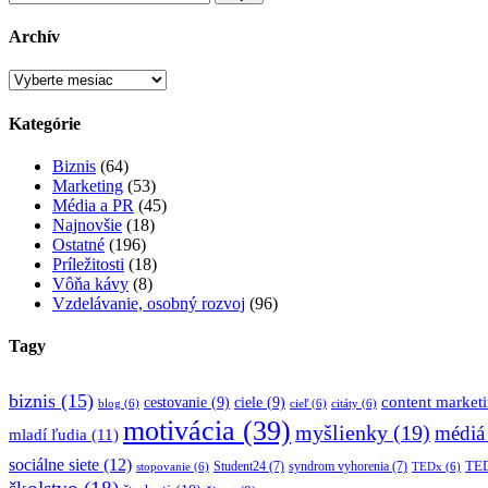
Archív
Archív
Kategórie
Biznis
(64)
Marketing
(53)
Média a PR
(45)
Najnovšie
(18)
Ostatné
(196)
Príležitosti
(18)
Vôňa kávy
(8)
Vzdelávanie, osobný rozvoj
(96)
Tagy
biznis
(15)
content market
cestovanie
(9)
ciele
(9)
blog
(6)
cieľ
(6)
citáty
(6)
motivácia
(39)
myšlienky
(19)
médiá
mladí ľudia
(11)
sociálne siete
(12)
TED
Student24
(7)
syndrom vyhorenia
(7)
stopovanie
(6)
TEDx
(6)