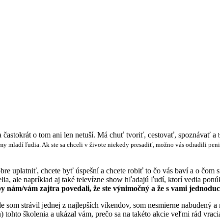
 častokrát o tom ani len netuší. Má chuť tvoriť, cestovať, spoznávať a
e my mladí ľudia. Ak ste sa chceli v živote niekedy presadiť, možno vás odradili pe
e uplatniť, chcete byť úspešní a chcete robiť to čo vás baví a o čom 
ia, ale napríklad aj také televízne show hľadajú ľudí, ktorí vedia pon
by nám/vám zajtra povedali, že ste výnimočný a že s vami jednodu
kde som strávil jednej z najlepších víkendov, som nesmierne nabudený
 tohto školenia a ukázal vám, prečo sa na takéto akcie veľmi rád vrac