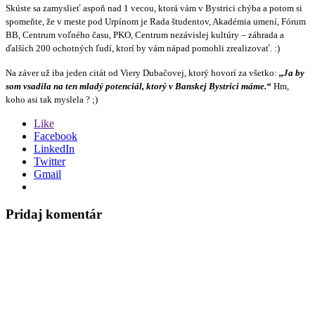
Skúste sa zamyslieť aspoň nad 1 vecou, ktorá vám v Bystrici chýba a potom si
spomeňte, že v meste pod Urpínom je Rada študentov, Akadémia umení, Fórum
BB, Centrum voľného času, PKO, Centrum nezávislej kultúry – záhrada a
ďalších 200 ochotných ľudí, ktorí by vám nápad pomohli zrealizovať. :)
Na záver už iba jeden citát od Viery Dubačovej, ktorý hovorí za všetko:
,,Ja by
som vsadila na ten mladý potenciál, ktorý v Banskej Bystrici máme.“
Hm,
koho asi tak myslela ? ;)
Like
Facebook
LinkedIn
Twitter
Gmail
Pridaj komentár