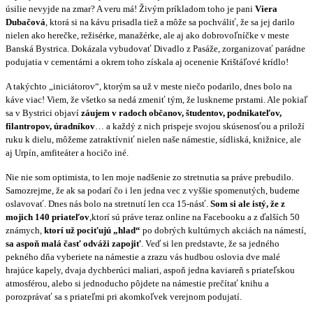
úsilie nevyjde na zmar? A veru má! Živým príkladom toho je pani
Viera
Dubačová
, ktorá si na kávu prisadla tiež a môže sa pochváliť, že sa jej darilo
nielen ako herečke, režisérke, manažérke, ale aj ako dobrovoľníčke v meste
Banská Bystrica. Dokázala vybudovať Divadlo z Pasáže, zorganizovať parádne
podujatia v cementárni a okrem toho získala aj ocenenie Krištáľové krídlo!
A takýchto „iniciátorov“, ktorým sa už v meste niečo podarilo, dnes bolo na
káve viac! Viem, že všetko sa nedá zmeniť tým, že luskneme prstami. Ale pokiaľ
sa v Bystrici objaví
záujem v radoch občanov, študentov, podnikateľov,
filantropov, úradníkov
… a každý z nich prispeje svojou skúsenosťou a priloží
ruku k dielu, môžeme zatraktívniť nielen naše námestie, sídliská, knižnice, ale
aj Urpín, amfiteáter a hocičo iné.
Nie nie som optimista, to len moje nadšenie zo stretnutia sa práve prebudilo.
Samozrejme, že ak sa podarí čo i len jedna vec z vyššie spomenutých, budeme
oslavovať. Dnes nás bolo na stretnutí len cca 15-násť.
Som si ale istý, že z
mojich 140 priateľov
,ktorí sú práve teraz online na Facebooku a z ďalších 50
známych,
ktorí už pociťujú „hlad“
po dobrých kultúrnych akciách na námestí,
sa aspoň malá časť odváži zapojiť
. Veď si len predstavte, že sa jedného
pekného dňa vyberiete na námestie a zrazu vás hudbou oslovia dve malé
hrajúce kapely, dvaja dychberúci maliari, aspoň jedna kaviareň s priateľskou
atmosférou, alebo si jednoducho pôjdete na námestie prečítať knihu a
porozprávať sa s priateľmi pri akomkoľvek verejnom podujatí.