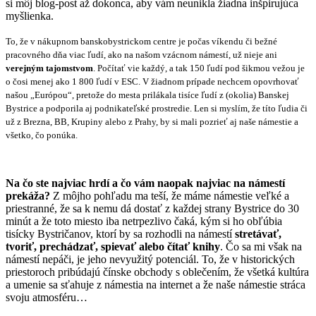
si môj blog-post až dokonca, aby vám neunikla žiadna inšpirujúca
myšlienka.
To, že v nákupnom banskobystrickom centre je počas víkendu či bežné
pracovného dňa viac ľudí, ako na našom vzácnom námestí, už nieje ani
verejným tajomstvom
. Počítať vie každý, a tak 150 ľudí pod šikmou vežou je
o čosi menej ako 1 800 ľudí v ESC. V žiadnom prípade nechcem opovrhovať
našou „Európou“, pretože do mesta prilákala tisíce ľudí z (okolia) Banskej
Bystrice a podporila aj podnikateľské prostredie. Len si myslím, že títo ľudia či
už z Brezna, BB, Krupiny alebo z Prahy, by si mali pozrieť aj naše námestie a
všetko, čo ponúka.
Na čo ste najviac hrdí a čo vám naopak najviac na námestí
prekáža?
Z môjho pohľadu ma teší, že máme námestie veľké a
priestranné, že sa k nemu dá dostať z každej strany Bystrice do 30
minút a že toto miesto iba netrpezlivo čaká, kým si ho obľúbia
tisícky Bystričanov, ktorí by sa rozhodli na námestí
stretávať,
tvoriť, prechádzať, spievať alebo čítať knihy
. Čo sa mi však na
námestí nepáči, je jeho nevyužitý potenciál. To, že v historických
priestoroch pribúdajú čínske obchody s oblečením, že všetká kultúra
a umenie sa sťahuje z námestia na internet a že naše námestie stráca
svoju atmosféru…