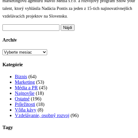
marketingovú agentúru Mavio Media s.r.o. a rozvojový program Show your
talent, ktorý vyhlásila Nadácia Pontis za jeden z 15-tich najinovatívnejších
vzdelávacích projektov na Slovensku.
Hľadať:
Archív
Archív
Kategórie
Biznis
(64)
Marketing
(53)
Média a PR
(45)
Najnovšie
(18)
Ostatné
(196)
Príležitosti
(18)
Vôňa kávy
(8)
Vzdelávanie, osobný rozvoj
(96)
Tagy