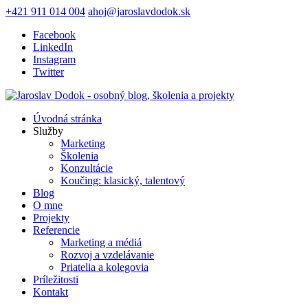
+421 911 014 004
ahoj@jaroslavdodok.sk
Facebook
LinkedIn
Instagram
Twitter
Úvodná stránka
Služby
Marketing
Školenia
Konzultácie
Koučing: klasický, talentový
Blog
O mne
Projekty
Referencie
Marketing a médiá
Rozvoj a vzdelávanie
Priatelia a kolegovia
Príležitosti
Kontakt