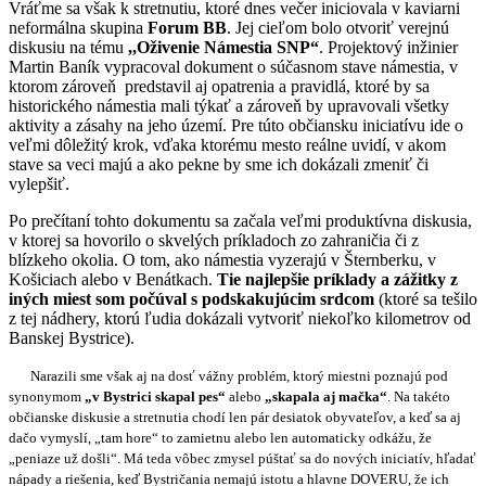
Vráťme sa však k stretnutiu, ktoré dnes večer iniciovala v kaviarni
neformálna skupina
Forum BB
. Jej cieľom bolo otvoriť verejnú
diskusiu na tému
,,Oživenie Námestia SNP“
. Projektový inžinier
Martin Baník vypracoval dokument o súčasnom stave námestia, v
ktorom zároveň predstavil aj opatrenia a pravidlá, ktoré by sa
historického námestia mali týkať a zároveň by upravovali všetky
aktivity a zásahy na jeho území. Pre túto občiansku iniciatívu ide o
veľmi dôležitý krok, vďaka ktorému mesto reálne uvidí, v akom
stave sa veci majú a ako pekne by sme ich dokázali zmeniť či
vylepšiť.
Po prečítaní tohto dokumentu sa začala veľmi produktívna diskusia,
v ktorej sa hovorilo o skvelých príkladoch zo zahraničia či z
blízkeho okolia. O tom, ako námestia vyzerajú v Šternberku, v
Košiciach alebo v Benátkach.
Tie najlepšie príklady a zážitky z
iných miest som počúval s podskakujúcim srdcom
(ktoré sa tešilo
z tej nádhery, ktorú ľudia dokázali vytvoriť niekoľko kilometrov od
Banskej Bystrice).
Narazili sme však aj na dosť vážny problém, ktorý miestni poznajú pod
synonymom
„v Bystrici skapal pes“
alebo
„skapala aj mačka“
. Na takéto
občianske diskusie a stretnutia chodí len pár desiatok obyvateľov, a keď sa aj
dačo vymyslí, „tam hore“ to zamietnu alebo len automaticky odkážu, že
„peniaze už došli“. Má teda vôbec zmysel púštať sa do nových iniciatív, hľadať
nápady a riešenia, keď Bystričania nemajú istotu a hlavne DOVERU, že ich