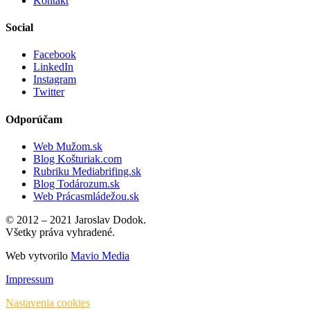
Kontakt
Social
Facebook
LinkedIn
Instagram
Twitter
Odporúčam
Web Mužom.sk
Blog Košturiak.com
Rubriku Mediabrifing.sk
Blog Todározum.sk
Web Prácasmládežou.sk
© 2012 – 2021 Jaroslav Dodok.
Všetky práva vyhradené.
Web vytvorilo
Mavio Media
Impressum
Nastavenia cookies