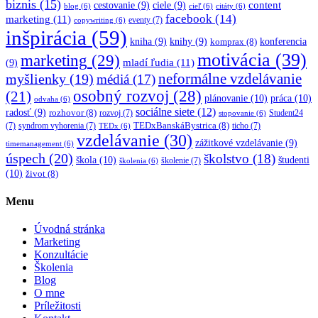
biznis
(15)
content
cestovanie
(9)
ciele
(9)
blog
(6)
cieľ
(6)
citáty
(6)
facebook
(14)
marketing
(11)
eventy
(7)
copywriting
(6)
inšpirácia
(59)
kniha
(9)
knihy
(9)
konferencia
komprax
(8)
motivácia
(39)
marketing
(29)
mladí ľudia
(11)
(9)
myšlienky
(19)
neformálne vzdelávanie
médiá
(17)
osobný rozvoj
(28)
(21)
plánovanie
(10)
práca
(10)
odvaha
(6)
sociálne siete
(12)
radosť
(9)
rozhovor
(8)
rozvoj
(7)
Student24
stopovanie
(6)
TEDxBanskáBystrica
(8)
(7)
syndrom vyhorenia
(7)
ticho
(7)
TEDx
(6)
vzdelávanie
(30)
zážitkové vzdelávanie
(9)
timemanagement
(6)
úspech
(20)
školstvo
(18)
škola
(10)
študenti
školenie
(7)
školenia
(6)
(10)
život
(8)
Menu
Úvodná stránka
Marketing
Konzultácie
Školenia
Blog
O mne
Príležitosti