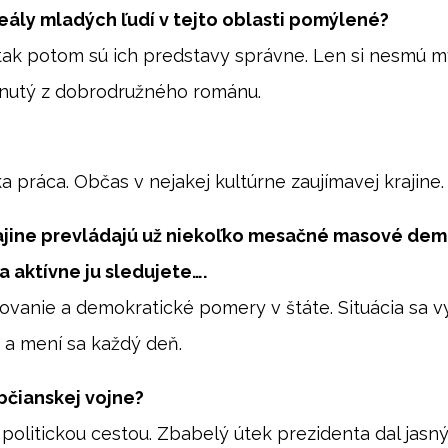
eály mladých ľudí v tejto oblasti pomýlené?
….tak potom sú ich predstavy správne. Len si nesmú m
ihnutý z dobrodružného románu.
ka práca. Občas v nejakej kultúrne zaujímavej krajine.
krajine prevládajú už niekoľko mesačné masové dem
a aktívne ju sledujete….
rovanie a demokratické pomery v štáte. Situácia sa vy
 a mení sa každý deň.
občianskej vojne?
 politickou cestou. Zbabelý útek prezidenta dal jasný