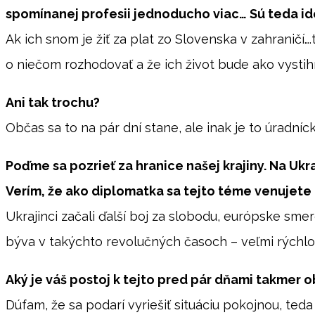
spomínanej profesii jednoducho viac… Sú teda id
Ak ich snom je žiť za plat zo Slovenska v zahraničí
o niečom rozhodovať a že ich život bude ako vyst
Ani tak trochu?
Občas sa to na pár dní stane, ale inak je to úradníc
Poďme sa pozrieť za hranice našej krajiny. Na U
Verím, že ako diplomatka sa tejto téme venujete 
Ukrajinci začali ďalší boj za slobodu, európske sme
býva v takýchto revolučných časoch – veľmi rýchlo
Aký je váš postoj k tejto pred pár dňami takmer 
Dúfam, že sa podarí vyriešiť situáciu pokojnou, teda