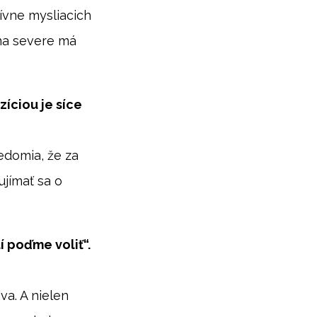
tívne mysliacich
 na severe má
íciou je síce
vedomia, že za
ujímať sa o
 poďme voliť“.
a. A nielen