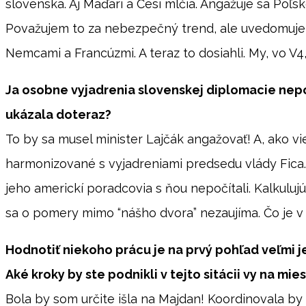
slovenská. Aj Maďari a Česi mlčia. Angažuje sa Poľsk
Považujem to za nebezpečný trend, ale uvedomujem s
Nemcami a Francúzmi. A teraz to dosiahli. My, vo V4,
Ja osobne vyjadrenia slovenskej diplomacie nepo
ukázala doteraz?
To by sa musel minister Lajčák angažovať! A, ako v
harmonizované s vyjadreniami predsedu vlády Fica.
jeho americkí poradcovia s ňou nepočítali. Kalkulu
sa o pomery mimo “nášho dvora” nezaujíma. Čo je v
Hodnotiť niekoho prácu je na prvý pohľad veľmi j
Aké kroky by ste podnikli v tejto sitácii vy na m
Bola by som určite išla na Majdan! Koordinovala by