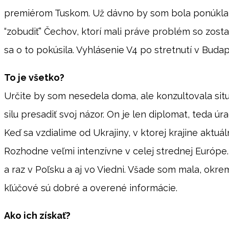
premiérom Tuskom. Už dávno by som bola ponúkla 
“zobudiť” Čechov, ktorí mali práve problém so zost
sa o to pokúsila. Vyhlásenie V4 po stretnutí v Bud
To je všetko?
Určite by som nesedela doma, ale konzultovala situác
silu presadiť svoj názor. On je len diplomat, teda úra
Keď sa vzdialime od Ukrajiny, v ktorej krajine aktuá
Rozhodne veľmi intenzívne v celej strednej Európe
a raz v Poľsku a aj vo Viedni. Všade som mala, okrem
kľúčové sú dobré a overené informácie.
Ako ich získať?