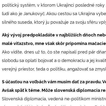
politický systém, v ktorom Ukrajinci posledné roky 
ľudí ako je Janukovyč. Akou cestou sa Ukrajina vybe
silného suseda, ktorý ju považuje za svoju sféru vpl
Aký vývoj predpokladáte v najbližších dňoch neb
malé víťazstvo, mne však skôr pripomína mačacie
Ako vidíte, dnes už to, čo ste napísali pred pár dňam
slobodu sa oplatí bojovať a o demokraciu a jej kval
verejný priestor, teda o politiku, angažovať sa zmysl
S účasťou na voľbách vám musím dať za pravdu. Ve
Avšak späť k téme. Môže slovenská diplomacia re
Slovenská diplomacia, vedená ne-politikom ministr