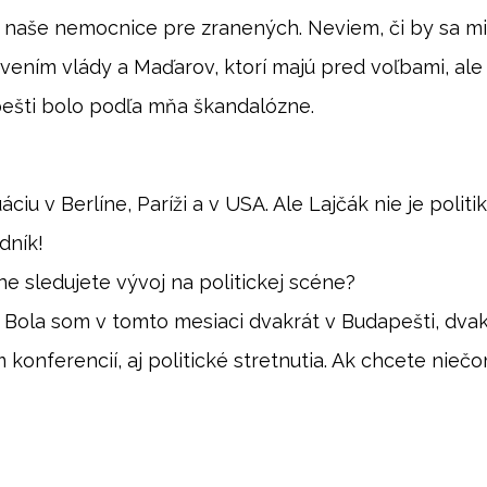
naše nemocnice pre zranených. Neviem, či by sa mi
avením vlády a Maďarov, ktorí majú pred voľbami, ale
apešti bolo podľa mňa škandalózne.
iu v Berlíne, Paríži a v USA. Ale Lajčák nie je politi
dník!
lne sledujete vývoj na politickej scéne?
. Bola som v tomto mesiaci dvakrát v Budapešti, dva
 konferencií, aj politické stretnutia. Ak chcete nieč