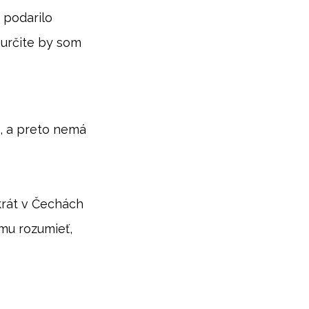
 podarilo
 určite by som
k, a preto nemá
krát v Čechách
omu rozumieť,