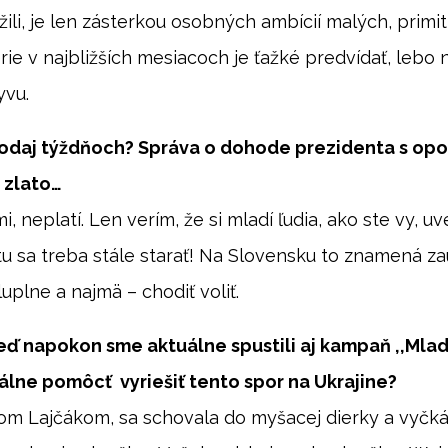
žili, je len zásterkou osobných ambícií malých, primi
rie v najbližších mesiacoch je ťažké predvídať, lebo
yvu.
odaj týždňoch? Správa o dohode prezidenta s opoz
 zlato…
i, neplatí. Len verím, že si mladí ľudia, ako ste vy, u
itu sa treba stále starať! Na Slovensku to znamená za
uplne a najmä – chodiť voliť.
ď napokon sme aktuálne spustili aj kampaň ,,Mladí
álne pomôcť vyriešiť tento spor na Ukrajine?
om Lajčákom, sa schovala do myšacej dierky a vyčkáv