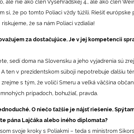
o, ale nie ako člen Vyšehradskej 4., ale ako člen Wei
i, že po tomto Poliaci vždy túžili. Riešiť európske
 riskujeme, že sa nám Poliaci vzdialia!
važujem za dostačujúce. Je v jej kompetencii spra
iete, sedí doma na Slovensku a jeho vyjadrenia sú zr
 A ten v prezidentskom súboji nepotrebuje ďalšiu té
jú zrejme s tým, že voliči Smeru a veľká väčšina obč
 mnohých prípadoch, bohužiaľ, pravda.
ednoduché. O niečo ťažšie je nájsť riešenie. Spýta
ieste pána Lajčáka alebo iného diplomata?
 som svoje kroky s Poliakmi – teda s ministrom Sikor