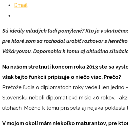
Gmail
Sú ideály mladých ľudí pomýlené? Kto je v skutočno
pre ktoré som sa rozhodol urobiť rozhovor s hereč
Vášáryovou. Dopomohla k tomu aj aktuálna situácia n
Na našom stretnutí koncom roka 2013 ste sa vyslov
však tejto funkcii pripisuje o niečo viac. Prečo?
Pretože ľudia o diplomatoch roky vedeli len jedno –
Slovensku neboli diplomatické misie 40 rokov. Takž
úlohách. Možno k tomu prispela aj nejaká pokleslá li
V mojom okolí mám niekoľko maturantov, pre ktorý