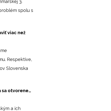
nmarskej 3.
 problém spolu s
viť viac než
ejme
mu. Respektíve,
anov Slovenska
m sa otvorene…
ským a ich