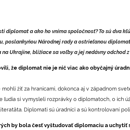
sti diplomat a ako ho vníma spoločnosť? To sú dva kľ
kou, poslankyňou Národnej rady a ostrieľanou diplom
a Ukrajine, blížiace sa voľby a jej nedávny odchod z
ili, že diplomat nie je nič viac ako obyčajný úradn
 mohli žiť za hranicami, dokonca aj v západnom svete
e ľudia si vymysleli rozprávky o diplomatoch, o ich 
teratäta. Diplomati sú úradníci a sú kontrolovaní poli
ch by bola česť vyštudovať diplomaciu a uchytiť sa