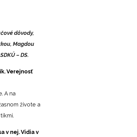
účové dôvody,
atkou, Magdou
 SDKÚ – DS.
ík. Verejnosť
. A na
úžasnom živote a
tikmi.
 v nej. Vidia v