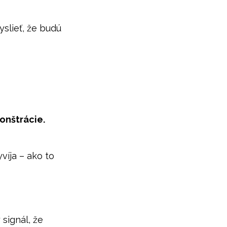
yslieť, že budú
onštrácie.
víja – ako to
 signál, že