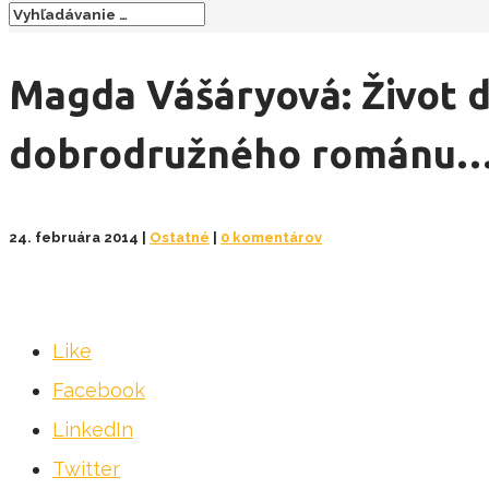
Magda Vášáryová: Život d
dobrodružného románu
24. februára 2014
|
Ostatné
|
0 komentárov
Like
Facebook
LinkedIn
Twitter