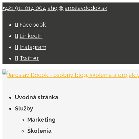
+421 911 014 004
ahoj@jaroslavdodok.sk
Facebook
LinkedIn
Instagram
Twitter
Úvodná stránka
Služby
Marketing
Školenia