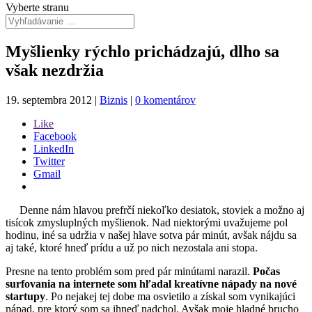
Vyberte stranu
Myšlienky rýchlo prichádzajú, dlho sa
však nezdržia
19. septembra 2012
|
Biznis
|
0 komentárov
Like
Facebook
LinkedIn
Twitter
Gmail
Denne nám hlavou prefrčí niekoľko desiatok, stoviek a možno aj
tisícok zmysluplných myšlienok. Nad niektorými uvažujeme pol
hodinu, iné sa udržia v našej hlave sotva pár minút, avšak nájdu sa
aj také, ktoré hneď prídu a už po nich nezostala ani stopa.
Presne na tento problém som pred pár minútami narazil.
Počas
surfovania na internete som hľadal kreatívne nápady na nové
startupy
. Po nejakej tej dobe ma osvietilo a získal som vynikajúci
nápad, pre ktorý som sa ihneď nadchol. Avšak moje hladné brucho