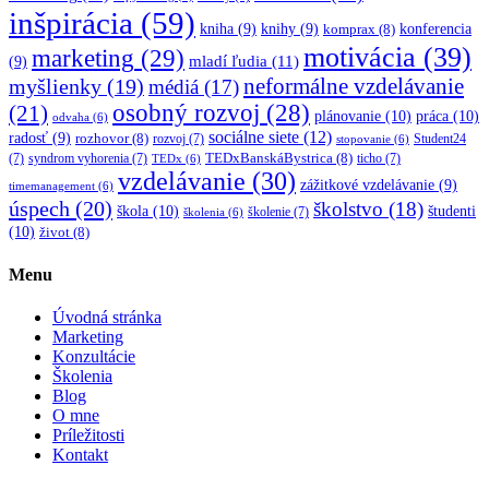
inšpirácia
(59)
kniha
(9)
knihy
(9)
konferencia
komprax
(8)
motivácia
(39)
marketing
(29)
mladí ľudia
(11)
(9)
myšlienky
(19)
neformálne vzdelávanie
médiá
(17)
osobný rozvoj
(28)
(21)
plánovanie
(10)
práca
(10)
odvaha
(6)
sociálne siete
(12)
radosť
(9)
rozhovor
(8)
rozvoj
(7)
Student24
stopovanie
(6)
TEDxBanskáBystrica
(8)
(7)
syndrom vyhorenia
(7)
ticho
(7)
TEDx
(6)
vzdelávanie
(30)
zážitkové vzdelávanie
(9)
timemanagement
(6)
úspech
(20)
školstvo
(18)
škola
(10)
študenti
školenie
(7)
školenia
(6)
(10)
život
(8)
Menu
Úvodná stránka
Marketing
Konzultácie
Školenia
Blog
O mne
Príležitosti
Kontakt