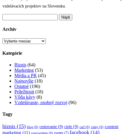
vzdelávacích projektov na Slovensku.
Hľadať:
Archív
Archív
Kategórie
Biznis
(64)
Marketing
(53)
Média a PR
(45)
Najnovšie
(18)
Ostatné
(196)
Príležitosti
(18)
Vôňa kávy
(8)
Vzdelávanie, osobný rozvoj
(96)
Tagy
biznis
(15)
content
cestovanie
(9)
ciele
(9)
blog
(6)
cieľ
(6)
citáty
(6)
facebook
(14)
marketing
(11)
eventy
(7)
copywriting
(6)