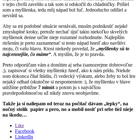
v tejto chvíli zavelilo a tak som si odskočil do chladničky. Prišiel
som a myšlienka, teda môj nápad bol fuč. Jednoducho odišiel a
nevrátil sa.
Aby sa mi podobné situácie nestávali, musím podniknúť nejaké
zmysluplné kroky, pretože nechať újsť takto niekoľko skvelých
myšlienok denne určite nieje rozumné rozhodnutie. Najlepším
riešením je preto zaznamenať si tento nápad hneď ako navštívi
moju, či vašu hlavu. Ktosi niekedy povedal, že
,,myšlienky sú to
najcennejšie, čo máme“
. A myslím, že je to pravda.
Preto odporúčam vám a donútim aj seba (samozrejme dobrovoľne
;), zapisovať si všetky myšlienky hneď, ako k nám prídu. Niekde
som dokonca čítal štúdiu, či vedecký výskum, alebo žeby to bol len
nejaký odhad (skutočne si nespomeniem :), že myšlienku v hlave
udržíme približne
7 minút
a potom ju s najväčšou
pravdepodobnosťou už nikdy znovu neobjavíme.
Takže ja si naliepam od teraz na počítač dávam „lepky“, na
nočný stolík papier a pero, no a mobil nosiť pri sebe tiež nieje
na škodu…
Like
Facebook
LinkedIn