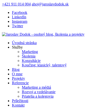
+421 911 014 004
ahoj@jaroslavdodok.sk
Facebook
LinkedIn
Instagram
Twitter
Úvodná stránka
Služby
Marketing
Školenia
Konzultácie
Koučing: klasický, talentový
Blog
O mne
Projekty
Referencie
Marketing a médiá
Rozvoj a vzdelávanie
Priatelia a kolegovia
Príležitosti
Kontakt