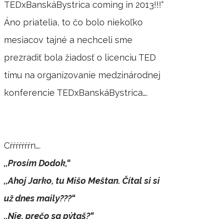
TEDxBanskáBystrica coming in 2013!!!“
Áno priatelia, to čo bolo niekoľko
mesiacov tajné a nechceli sme
prezradiť bola žiadosť o licenciu TED
tímu na organizovanie medzinárodnej
konferencie TEDxBanskáBystrica….
Cŕŕŕŕŕŕŕn….
,,Prosím Dodok,“
,,Ahoj Jarko, tu Mišo Meštan. Čítal si si
už dnes maily???“
,,Nie, prečo sa pýtaš?“