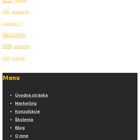
(10)
školenia
(6)
školenie
(7)
školstvo
(18)
študenti
(10)
život
(8)
Menu
Úvodná stránka
Marketing
Konzultácie
Školenia
Blog
O mne