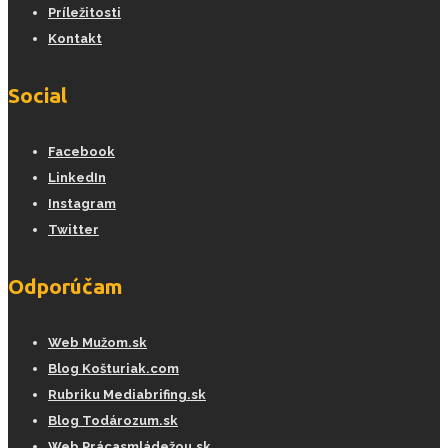
Príležitosti
Kontakt
Social
Facebook
LinkedIn
Instagram
Twitter
Odporúčam
Web Mužom.sk
Blog Košturiak.com
Rubriku Mediabrifing.sk
Blog Todározum.sk
Web Prácasmládežou.sk