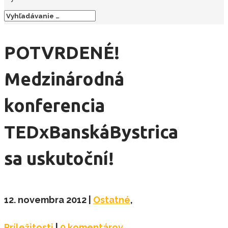
POTVRDENÉ!
Medzinárodná
konferencia
TEDxBanskáBystrica
sa uskutoční!
12. novembra 2012
|
Ostatné
,
Príležitosti
|
0 komentárov