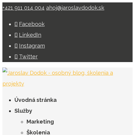
+421 911 014 004
ahoj@jaroslavdodok.sk
Facebook
LinkedIn
Instagram
Twitter
Úvodná stránka
Služby
Marketing
Školenia