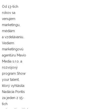
Od 13-tich
rokov sa
venujem
marketingu,
médiám
a vzdelávaniu.
Vediem
marketingovú
agentúru Mavio
Media s.r.o. a
rozvojový
program Show
your talent,
ktorý vyhlásila
Nadácia Pontis
za jeden z 15-
tich