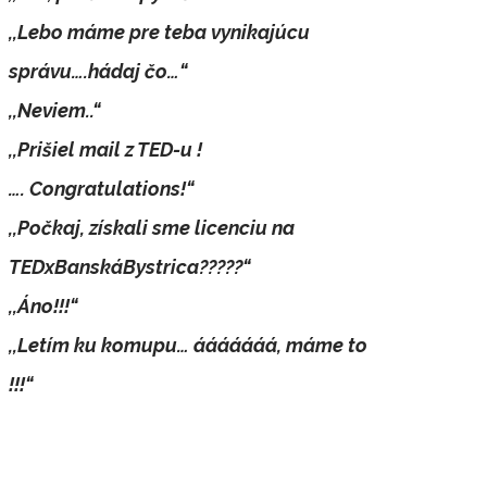
,,Lebo máme pre teba vynikajúcu
správu….hádaj čo…“
,,Neviem..“
,,Prišiel mail z TED-u !
…. Congratulations!“
,,Počkaj, získali sme licenciu na
TEDxBanskáBystrica?????“
,,Áno!!!“
,,Letím ku komupu… ááááááá, máme to
!!!“