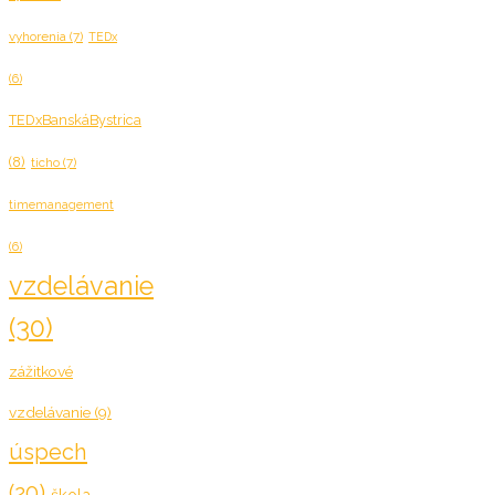
vyhorenia
(7)
TEDx
(6)
TEDxBanskáBystrica
(8)
ticho
(7)
timemanagement
(6)
vzdelávanie
(30)
zážitkové
vzdelávanie
(9)
úspech
(20)
škola