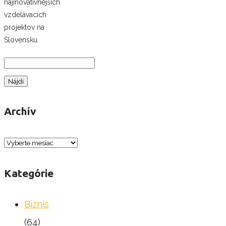
najinovatívnejších
vzdelávacích
projektov na
Slovensku.
Hľadať:
Archív
Archív
Kategórie
Biznis
(64)