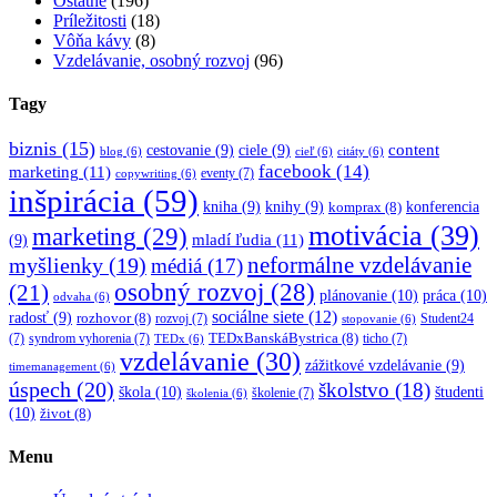
Ostatné
(196)
Príležitosti
(18)
Vôňa kávy
(8)
Vzdelávanie, osobný rozvoj
(96)
Tagy
biznis
(15)
content
cestovanie
(9)
ciele
(9)
blog
(6)
cieľ
(6)
citáty
(6)
facebook
(14)
marketing
(11)
eventy
(7)
copywriting
(6)
inšpirácia
(59)
kniha
(9)
knihy
(9)
konferencia
komprax
(8)
motivácia
(39)
marketing
(29)
mladí ľudia
(11)
(9)
myšlienky
(19)
neformálne vzdelávanie
médiá
(17)
osobný rozvoj
(28)
(21)
plánovanie
(10)
práca
(10)
odvaha
(6)
sociálne siete
(12)
radosť
(9)
rozhovor
(8)
rozvoj
(7)
Student24
stopovanie
(6)
TEDxBanskáBystrica
(8)
(7)
syndrom vyhorenia
(7)
ticho
(7)
TEDx
(6)
vzdelávanie
(30)
zážitkové vzdelávanie
(9)
timemanagement
(6)
úspech
(20)
školstvo
(18)
škola
(10)
študenti
školenie
(7)
školenia
(6)
(10)
život
(8)
Menu