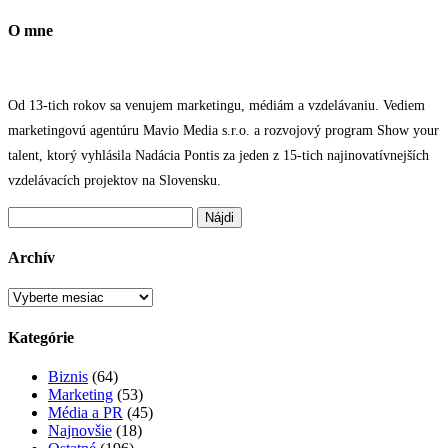
O mne
Od 13-tich rokov sa venujem marketingu, médiám a vzdelávaniu. Vediem
marketingovú agentúru Mavio Media s.r.o. a rozvojový program Show your
talent, ktorý vyhlásila Nadácia Pontis za jeden z 15-tich najinovatívnejších
vzdelávacích projektov na Slovensku.
Hľadať:
Archív
Archív
Kategórie
Biznis
(64)
Marketing
(53)
Média a PR
(45)
Najnovšie
(18)