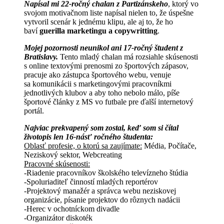
Napísal mi 22-ročný chalan z Partizánskeho
, ktorý vo
svojom motivačnom liste napísal nielen to, že úspešne
vytvoril scenár k jednému klipu, ale aj to, že ho
baví
guerilla marketingu a copywritting
.
Mojej pozornosti neunikol ani 17-ročný študent z
Bratislavy.
Tento mladý chalan má rozsiahle skúsenosti
s online textovými prenosmi zo športových zápasov,
pracuje ako zástupca športového webu, venuje
sa komunikácii s marketingovými pracovníkmi
jednotlivých klubov a aby toho nebolo málo, píše
športové články z MS vo futbale pre ďalší internetový
portál.
Najviac prekvapený som zostal, keď som si čítal
životopis len 16-násť ročného študenta:
Oblasť profesie, o ktorú sa zaujímate:
Média, Počítače,
Neziskový sektor, Webcreating
Pracovné skúsenosti:
-Riadenie pracovníkov školského televízneho štúdia
-Spoluriaditeľ činností mladých reportérov
-Projektový manažér a správca webu neziskovej
organizácie, písanie projektov do rôznych nadácii
-Herec v ochotníckom divadle
-Organizátor diskoték