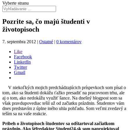
Vyberte stranu
Pozrite sa, čo majú študenti v
životopisoch
7. septembra 2012
|
Ostatné
|
0 komentárov
Like
Facebook
LinkedIn
Twitter
Gmail
V niekoľkých mojich predchádzajúcich príspevkoch som písal o
tom, ako sa študenti dokážu ťažko presadiť na pracovnom trhu, ale
aj o tom, ako nedokážu využiť šance. Na dnešný blogpost som sa
však pravdupovediac tešil už od začiatku prázdnin. Študentov vám
dnes predstavím z úplne iného uhla pohľadu. Som veľmi zvedavý a
teším sa na vaše reakcie.
Príbeh o životopisoch študentov sa odštartoval začiatkom
prázdnin. Ako šéfredaktor Student24.sk som naprojektoval