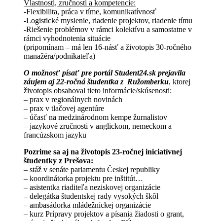
Vlastnosti, zručnosti a kompetencie:
-Flexibilita, práca v tíme, komunikatívnosť
-Logistické myslenie, riadenie projektov, riadenie tímu
-Riešenie problémov v rámci kolektívu a samostatne v
rámci vyhodnotenia situácie
(pripomínam – má len 16-násť a životopis 30-ročného
manažéra/podnikateľa)
O možnosť písať pre portál Student24.sk prejavila
záujem aj 22-ročná študentka z Ružomberku
, ktorej
životopis obsahoval tieto informácie/skúsenosti:
– prax v regionálnych novinách
– prax v tlačovej agentúre
– účasť na medzinárodnom kempe žurnalistov
– jazykové zručnosti v anglickom, nemeckom a
francúzskom jazyku
Pozrime sa aj na životopis 23-ročnej iniciatívnej
študentky z Prešova:
– stáž v senáte parlamentu Českej republiky
– koordinátorka projektu pre inštitút…
– asistentka riaditeľa neziskovej organizácie
– delegátka študentskej rady vysokých škôl
– ambasádorka mládežníckej organizácie
– kurz Prípravy projektov a písania žiadosti o grant,