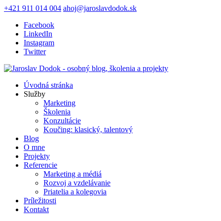
+421 911 014 004
ahoj@jaroslavdodok.sk
Facebook
LinkedIn
Instagram
Twitter
Úvodná stránka
Služby
Marketing
Školenia
Konzultácie
Koučing: klasický, talentový
Blog
O mne
Projekty
Referencie
Marketing a médiá
Rozvoj a vzdelávanie
Priatelia a kolegovia
Príležitosti
Kontakt