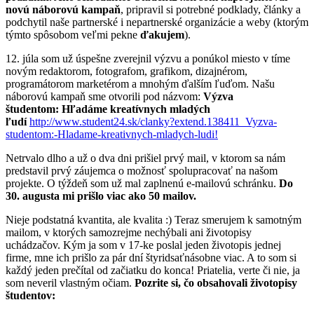
novú náborovú kampaň
, pripravil si potrebné podklady, články a
podchytil naše partnerské i nepartnerské organizácie a weby (ktorým
týmto spôsobom veľmi pekne
ďakujem
).
12. júla som už úspešne zverejnil výzvu a ponúkol miesto v tíme
novým redaktorom, fotografom, grafikom, dizajnérom,
programátorom marketérom a mnohým ďalším ľuďom. Našu
náborovú kampaň sme otvorili pod názvom:
Výzva
študentom:
Hľadáme kreatívnych mladých
ľudí
http://www.student24.sk/clanky?extend.138411_Vyzva-
studentom:-Hladame-kreativnych-mladych-ludi!
Netrvalo dlho a už o dva dni prišiel prvý mail, v ktorom sa nám
predstavil prvý záujemca o možnosť spolupracovať na našom
projekte. O týždeň som už mal zaplnenú e-mailovú schránku.
Do
30. augusta mi prišlo viac ako 50 mailov.
Nieje podstatná kvantita, ale kvalita :) Teraz smerujem k samotným
mailom, v ktorých samozrejme nechýbali ani životopisy
uchádzačov. Kým ja som v 17-ke poslal jeden životopis jednej
firme, mne ich prišlo za pár dní štyridsaťnásobne viac. A to som si
každý jeden prečítal od začiatku do konca! Priatelia, verte či nie, ja
som neveril vlastným očiam.
Pozrite si, čo obsahovali životopisy
študentov: