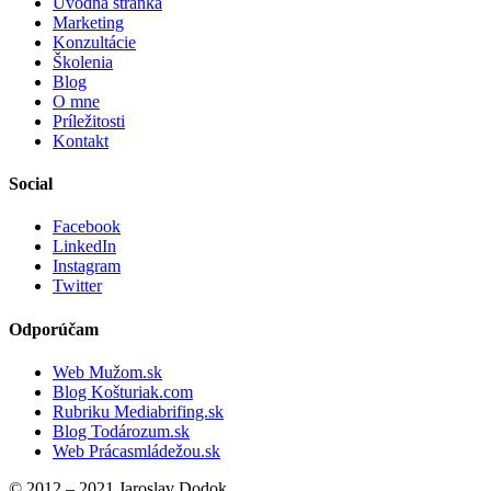
Úvodná stránka
Marketing
Konzultácie
Školenia
Blog
O mne
Príležitosti
Kontakt
Social
Facebook
LinkedIn
Instagram
Twitter
Odporúčam
Web Mužom.sk
Blog Košturiak.com
Rubriku Mediabrifing.sk
Blog Todározum.sk
Web Prácasmládežou.sk
© 2012 – 2021 Jaroslav Dodok.