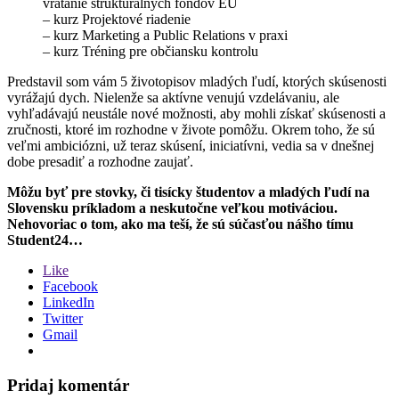
vrátanie štrukturálnych fondov EÚ
– kurz Projektové riadenie
– kurz Marketing a Public Relations v praxi
– kurz Tréning pre občiansku kontrolu
Predstavil som vám 5 životopisov mladých ľudí, ktorých skúsenosti
vyrážajú dych. Nielenže sa aktívne venujú vzdelávaniu, ale
vyhľadávajú neustále nové možnosti, aby mohli získať skúsenosti a
zručnosti, ktoré im rozhodne v živote pomôžu. Okrem toho, že sú
veľmi ambiciózni, už teraz skúsení, iniciatívni, vedia sa v dnešnej
dobe presadiť a rozhodne zaujať.
Môžu byť pre stovky, či tisícky študentov a mladých ľudí na
Slovensku príkladom a neskutočne veľkou motiváciou.
Nehovoriac o tom, ako ma teší, že sú súčasťou nášho tímu
Student24…
Like
Facebook
LinkedIn
Twitter
Gmail
Pridaj komentár