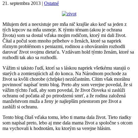
21. septembra 2013
|
Ostatné
Milujem deti a neexistuje pre mňa nič krajšie ako keď sa jeden z
tých krpcov na mňa usmeje. K týmto témam (akou je ochrana
života) som sa dostal vďaka mojim rodičom, ktorý mi dali život.
Čítal a počul som mnoho príbehov o ženách, ktoré sa napriek
rôznym problémom s peniazmi, rodinou a ohováraním rozhodli
darovať život svojmu dietaťu. Vzdávam hold týmto ženám, ktoré sa
rozhodli tak ako sa rozhodli.
Vážim si takisto ľudí, ktorí sa s láskou napriek všetkému starajú o
starých a zomierajúcich až do konca. Na Národnom pochode za
život sa kvôli chorobe (chrípke) nezúčastním. Cítim však morálnu
povinnosť napísať tento blog. Preto aby som verejne povedal, že si
vážim týchto ľudí, aby som povedal, že život človeka si zaslúži
ochranu od počatia až po prirodzenú smrť, a že rodina založená
manželstvom muža a ženy je najlepším priestorom pre život a
zaslúži si ochranu.
Tento blog čítaš vďaka tomu, lebo ti mama dala život. Tieto riadky
som napísal preto, lebo aj mne dala mama život a spoločne s otcom
ma vychovali k hodnotám, ku ktorým sa verejne hlásim.