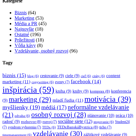
Kategórie
Biznis
(64)
Marketing
(53)
Média a PR
(45)
Najnovšie
(18)
Ostatné
(196)
Príležitosti
(18)
Vôňa kávy
(8)
Vzdelávanie, osobný rozvoj
(96)
Tagy
biznis
(15)
content
cestovanie
(9)
ciele
(9)
blog
(6)
cieľ
(6)
citáty
(6)
facebook
(14)
marketing
(11)
eventy
(7)
copywriting
(6)
inšpirácia
(59)
kniha
(9)
knihy
(9)
konferencia
komprax
(8)
motivácia
(39)
marketing
(29)
mladí ľudia
(11)
(9)
myšlienky
(19)
neformálne vzdelávanie
médiá
(17)
osobný rozvoj
(28)
(21)
plánovanie
(10)
práca
(10)
odvaha
(6)
sociálne siete
(12)
radosť
(9)
rozhovor
(8)
rozvoj
(7)
Student24
stopovanie
(6)
TEDxBanskáBystrica
(8)
(7)
syndrom vyhorenia
(7)
ticho
(7)
TEDx
(6)
vzdelávanie
(30)
zážitkové vzdelávanie
(9)
timemanagement
(6)