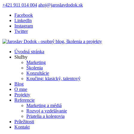
+421 911 014 004
ahoj@jaroslavdodok.sk
Facebook
LinkedIn
Instagram
Twitter
Úvodná stránka
Služby
Marketing
Školenia
Konzultácie
Koučing: klasický, talentový
Blog
O mne
Projekty
Referencie
Marketing a médiá
Rozvoj a vzdelávanie
Priatelia a kolegovia
Príležitosti
Kontakt