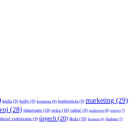
)
marketing
(29)
kniha
(9)
knihy
(9)
konferencia
(9)
komprax
(8)
voj
(28)
plánovanie
(10)
práca
(10)
radosť
(9)
rozhovor
(8)
rozvoj
(7)
úspech
(20)
škola
(10)
itkové vzdelávanie
(9)
školenie
(7)
školenia
(6)