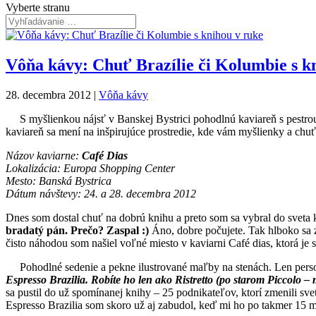
Vyberte stranu
Vôňa kávy: Chuť Brazílie či Kolumbie s k
28. decembra 2012
|
Vôňa kávy
S myšlienkou nájsť v Banskej Bystrici pohodlnú kaviareň s pestro
kaviareň sa mení na inšpirujúce prostredie, kde vám myšlienky a chu
Názov kaviarne:
Café Dias
Lokalizácia: Europa Shopping Center
Mesto: Banská Bystrica
Dátum návštevy: 24. a 28. decembra 2012
Dnes som dostal chuť na dobrú knihu a preto som sa vybral do sveta 
bradatý pán. Prečo? Zaspal :)
Áno, dobre počujete. Tak hlboko sa z
čisto náhodou som našiel voľné miesto v kaviarni Café dias, ktorá je
Pohodlné sedenie a pekne ilustrované maľby na stenách. Len person
Espresso Brazilia. Robíte ho len ako Ristretto (po starom Piccolo – 
sa pustil do už spomínanej knihy – 25 podnikateľov, ktorí zmenili sve
Espresso Brazilia som skoro už aj zabudol, keď mi ho po takmer 15 m