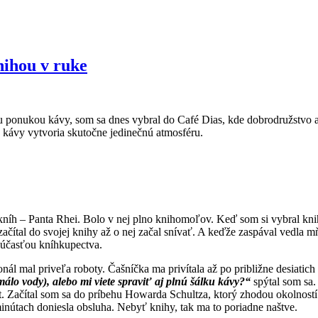
nihou v ruke
u ponukou kávy, som sa dnes vybral do Café Dias, kde dobrodružstvo a 
ť kávy vytvoria skutočne jedinečnú atmosféru.
kníh – Panta Rhei. Bolo v nej plno knihomoľov. Keď som si vybral knih
ačítal do svojej knihy až o nej začal snívať. A keďže zaspával vedla
 súčasťou kníhkupectva.
ál mal priveľa roboty. Čašníčka ma privítala až po približne desiatic
málo vody), alebo mi viete spraviť aj plnú šálku kávy?“
spýtal som sa.
t. Začítal som sa do príbehu Howarda Schultza, ktorý zhodou okolností 
inútach doniesla obsluha. Nebyť knihy, tak ma to poriadne naštve.