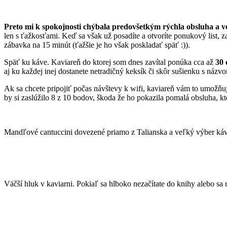
Preto mi k spokojnosti chýbala predovšetkým rýchla obsluha a v
len s ťažkosťami. Keď sa však už posadíte a otvoríte ponukový list, z
zábavka na 15 minút (ťažšie je ho však poskladať späť :)).
Späť ku káve. Kaviareň do ktorej som dnes zavítal ponúka cca až
30 
aj ku každej inej dostanete netradičný keksík či skôr sušienku s náz
Ak sa chcete pripojiť počas návštevy k wifi, kaviareň vám to umožňuje.
by si zaslúžilo 8 z 10 bodov, škoda že ho pokazila pomalá obsluha, kt
Mandľové cantuccini dovezené priamo z Talianska a veľký výber káv
Väčší hluk v kaviarni. Pokiaľ sa hlboko nezačítate do knihy alebo sa