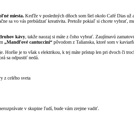
oľné miesta.
Keďže v posledných dňoch som šiel okolo Café Dias už asi
ačne sa vo vás prebúdzať kreativita. Pretože pokiaľ si chcete vybrať, mu
druhov kávy
, takže naozaj si máte z čoho vybrať. Zaujímavú zamato
vom
„Mandľové cantuccini“
pôvodom z Talianska, ktoré som v kaviarňa
 Horšie je to však s elektrikou, k tej máte prístup len pri dvoch či tr
orá sa odpustiť nedá.
y z celého sveta
 nerozprávate v skupine ľudí, bude vám zrejme vadiť.