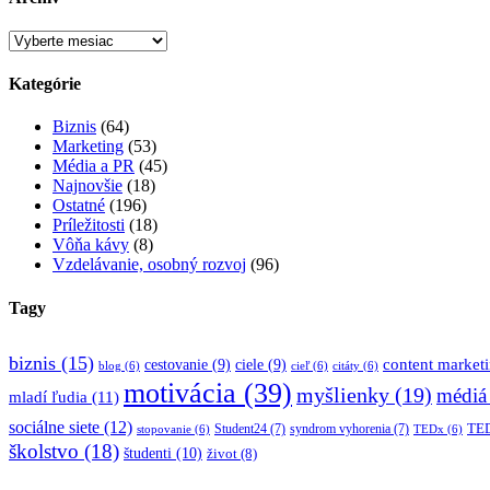
Archív
Kategórie
Biznis
(64)
Marketing
(53)
Média a PR
(45)
Najnovšie
(18)
Ostatné
(196)
Príležitosti
(18)
Vôňa kávy
(8)
Vzdelávanie, osobný rozvoj
(96)
Tagy
biznis
(15)
content market
cestovanie
(9)
ciele
(9)
blog
(6)
cieľ
(6)
citáty
(6)
motivácia
(39)
myšlienky
(19)
médiá
mladí ľudia
(11)
sociálne siete
(12)
TED
Student24
(7)
syndrom vyhorenia
(7)
stopovanie
(6)
TEDx
(6)
školstvo
(18)
študenti
(10)
život
(8)