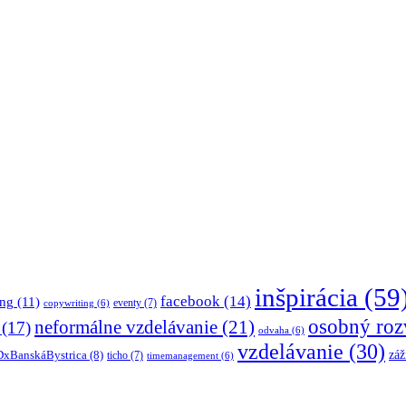
inšpirácia
(59
facebook
(14)
ing
(11)
eventy
(7)
copywriting
(6)
osobný roz
neformálne vzdelávanie
(21)
(17)
odvaha
(6)
vzdelávanie
(30)
záž
xBanskáBystrica
(8)
ticho
(7)
timemanagement
(6)