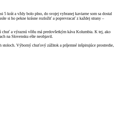
 5 krát a vždy bolo plno, do svojej vybranej kaviarne som sa dostal
síte si ho pekne krásne rozložiť a poprevracať z každej strany –
vú chuť a výraznú vôňu má predovšetkým káva Kolumbia. K tej, ako
ch na Slovensku ešte neobjavil.
och stoloch. Výborný chuťový zážitok a príjemné inšpirujúce prostredie,