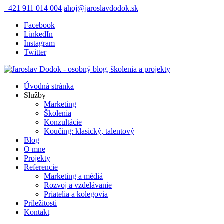
+421 911 014 004
ahoj@jaroslavdodok.sk
Facebook
LinkedIn
Instagram
Twitter
Úvodná stránka
Služby
Marketing
Školenia
Konzultácie
Koučing: klasický, talentový
Blog
O mne
Projekty
Referencie
Marketing a médiá
Rozvoj a vzdelávanie
Priatelia a kolegovia
Príležitosti
Kontakt