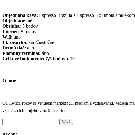
Objednaná káva:
Espresso Brazilia + Espresso Kolumbia s mliekom
Objednané iné:
–
Obsluha:
5 bodov
Interiér:
8 bodov
Wifi:
áno
El. zásuvka:
áno/čiastočne
Denná tlač:
áno
Platobný terminál:
áno
Celkové hodnotenie: 7,5 bodov z 10
O mne
Od 13-tich rokov sa venujem marketingu, médiám a vzdelávaniu. Vediem marke
vzdelávacích projektov na Slovensku.
Hľadať:
Archív