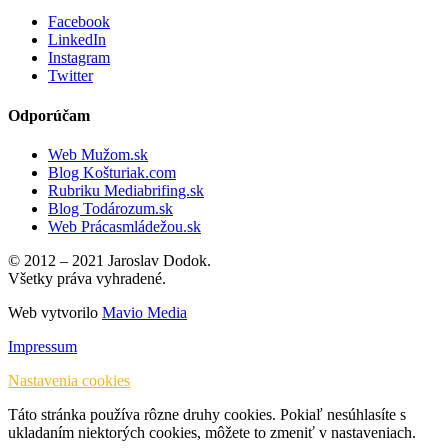
Facebook
LinkedIn
Instagram
Twitter
Odporúčam
Web Mužom.sk
Blog Košturiak.com
Rubriku Mediabrifing.sk
Blog Todározum.sk
Web Prácasmládežou.sk
© 2012 – 2021 Jaroslav Dodok.
Všetky práva vyhradené.
Web vytvorilo
Mavio Media
Impressum
Nastavenia cookies
Táto stránka používa rôzne druhy cookies. Pokiaľ nesúhlasíte s
ukladaním niektorých cookies, môžete to zmeniť v nastaveniach.