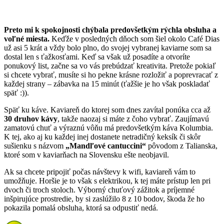
Preto mi k spokojnosti chýbala predovšetkým rýchla obsluha a
voľné miesta.
Keďže v posledných dňoch som šiel okolo Café Dias
už asi 5 krát a vždy bolo plno, do svojej vybranej kaviarne som sa
dostal len s ťažkosťami. Keď sa však už posadíte a otvoríte
ponukový list, začne sa vo vás prebúdzať kreativita. Pretože pokiaľ
si chcete vybrať, musíte si ho pekne krásne rozložiť a poprevracať z
každej strany – zábavka na 15 minút (ťažšie je ho však poskladať
späť :)).
Späť ku káve. Kaviareň do ktorej som dnes zavítal ponúka cca až
30 druhov kávy
, takže naozaj si máte z čoho vybrať. Zaujímavú
zamatovú chuť a výraznú vôňu má predovšetkým káva Kolumbia.
K tej, ako aj ku každej inej dostanete netradičný keksík či skôr
sušienku s názvom
„Mandľové cantuccini“
pôvodom z Talianska,
ktoré som v kaviarňach na Slovensku ešte neobjavil.
Ak sa chcete pripojiť počas návštevy k wifi, kaviareň vám to
umožňuje. Horšie je to však s elektrikou, k tej máte prístup len pri
dvoch či troch stoloch. Výborný chuťový zážitok a príjemné
inšpirujúce prostredie, by si zaslúžilo 8 z 10 bodov, škoda že ho
pokazila pomalá obsluha, ktorá sa odpustiť nedá.