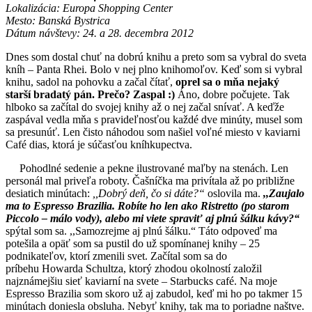
Lokalizácia: Europa Shopping Center
Mesto: Banská Bystrica
Dátum návštevy: 24. a 28. decembra 2012
Dnes som dostal chuť na dobrú knihu a preto som sa vybral do sveta
kníh – Panta Rhei. Bolo v nej plno knihomoľov. Keď som si vybral
knihu, sadol na pohovku a začal čítať,
oprel sa o mňa nejaký
starší bradatý pán. Prečo? Zaspal :)
Áno, dobre počujete. Tak
hlboko sa začítal do svojej knihy až o nej začal snívať. A keďže
zaspával vedla mňa s pravideľnosťou každé dve minúty, musel som
sa presunúť. Len čisto náhodou som našiel voľné miesto v kaviarni
Café dias, ktorá je súčasťou kníhkupectva.
Pohodlné sedenie a pekne ilustrované maľby na stenách. Len
personál mal priveľa roboty. Čašníčka ma privítala až po približne
desiatich minútach:
,,Dobrý deň, čo si dáte?“
oslovila ma.
,,Zaujalo
ma to Espresso Brazilia. Robíte ho len ako Ristretto (po starom
Piccolo – málo vody), alebo mi viete spraviť aj plnú šálku kávy?“
spýtal som sa. ,,Samozrejme aj plnú šálku.“ Táto odpoveď ma
potešila a opäť som sa pustil do už spomínanej knihy – 25
podnikateľov, ktorí zmenili svet. Začítal som sa do
príbehu Howarda Schultza, ktorý zhodou okolností založil
najznámejšiu sieť kaviarní na svete – Starbucks café. Na moje
Espresso Brazilia som skoro už aj zabudol, keď mi ho po takmer 15
minútach doniesla obsluha. Nebyť knihy, tak ma to poriadne naštve.