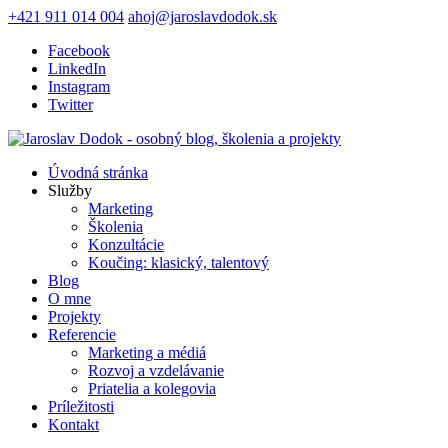
+421 911 014 004
ahoj@jaroslavdodok.sk
Facebook
LinkedIn
Instagram
Twitter
Úvodná stránka
Služby
Marketing
Školenia
Konzultácie
Koučing: klasický, talentový
Blog
O mne
Projekty
Referencie
Marketing a médiá
Rozvoj a vzdelávanie
Priatelia a kolegovia
Príležitosti
Kontakt