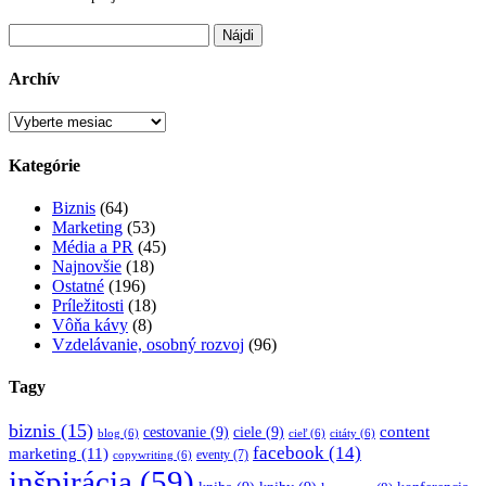
Hľadať:
Archív
Archív
Kategórie
Biznis
(64)
Marketing
(53)
Média a PR
(45)
Najnovšie
(18)
Ostatné
(196)
Príležitosti
(18)
Vôňa kávy
(8)
Vzdelávanie, osobný rozvoj
(96)
Tagy
biznis
(15)
content
cestovanie
(9)
ciele
(9)
blog
(6)
cieľ
(6)
citáty
(6)
facebook
(14)
marketing
(11)
eventy
(7)
copywriting
(6)
inšpirácia
(59)