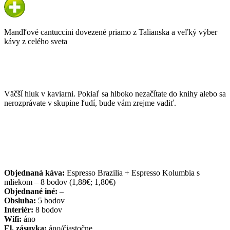
Mandľové cantuccini dovezené priamo z Talianska a veľký výber
kávy z celého sveta
Väčší hluk v kaviarni. Pokiaľ sa hlboko nezačítate do knihy alebo sa
nerozprávate v skupine ľudí, bude vám zrejme vadiť.
Objednaná káva:
Espresso Brazilia + Espresso Kolumbia s
mliekom – 8 bodov (1,88€; 1,80€)
Objednané iné:
–
Obsluha:
5 bodov
Interiér:
8 bodov
Wifi:
áno
El. zásuvka:
áno/čiastočne