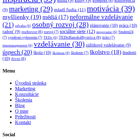
kniha
(9)
knihy
(9)
konferencia
komprax
(8)
motivácia
(39)
marketing
(29)
mladí ľudia
(11)
(9)
myšlienky
(19)
neformálne vzdelávanie
médiá
(17)
osobný rozvoj
(28)
(21)
plánovanie
(10)
práca
(10)
odvaha
(6)
sociálne siete
(12)
radosť
(9)
rozhovor
(8)
rozvoj
(7)
Student24
stopovanie
(6)
TEDxBanskáBystrica
(8)
(7)
syndrom vyhorenia
(7)
ticho
(7)
TEDx
(6)
vzdelávanie
(30)
zážitkové vzdelávanie
(9)
timemanagement
(6)
úspech
(20)
školstvo
(18)
škola
(10)
študenti
školenie
(7)
školenia
(6)
(10)
život
(8)
Menu
Úvodná stránka
Marketing
Konzultácie
Školenia
Blog
O mne
Príležitosti
Kontakt
Social