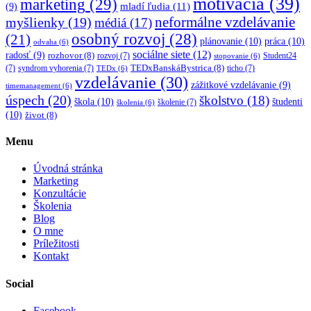
motivácia
(39)
marketing
(29)
mladí ľudia
(11)
(9)
myšlienky
(19)
neformálne vzdelávanie
médiá
(17)
osobný rozvoj
(28)
(21)
plánovanie
(10)
práca
(10)
odvaha
(6)
sociálne siete
(12)
radosť
(9)
rozhovor
(8)
rozvoj
(7)
Student24
stopovanie
(6)
TEDxBanskáBystrica
(8)
(7)
syndrom vyhorenia
(7)
ticho
(7)
TEDx
(6)
vzdelávanie
(30)
zážitkové vzdelávanie
(9)
timemanagement
(6)
úspech
(20)
školstvo
(18)
škola
(10)
študenti
školenie
(7)
školenia
(6)
(10)
život
(8)
Menu
Úvodná stránka
Marketing
Konzultácie
Školenia
Blog
O mne
Príležitosti
Kontakt
Social
Facebook