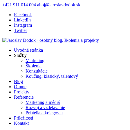
+421 911 014 004
ahoj@jaroslavdodok.sk
Facebook
LinkedIn
Instagram
Twitter
Úvodná stránka
Služby
Marketing
Školenia
Konzultácie
Koučing: klasický, talentový
Blog
O mne
Projekty
Referencie
Marketing a médiá
Rozvoj a vzdelávanie
Priatelia a kolegovia
Príležitosti
Kontakt