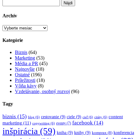
Hľadať:
Archív
Archív
Kategórie
Biznis
(64)
Marketing
(53)
Média a PR
(45)
Najnovšie
(18)
Ostatné
(196)
Príležitosti
(18)
Vôňa kávy
(8)
Vzdelávanie, osobný rozvoj
(96)
Tagy
biznis
(15)
content
cestovanie
(9)
ciele
(9)
blog
(6)
cieľ
(6)
citáty
(6)
facebook
(14)
marketing
(11)
eventy
(7)
copywriting
(6)
inšpirácia
(59)
kniha
(9)
knihy
(9)
konferencia
komprax
(8)