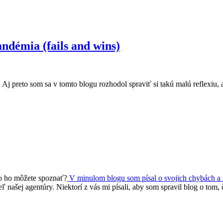
ndémia (fails and wins)
Aj preto som sa v tomto blogu rozhodol spraviť si takú malú reflexiu, ab
ko ho môžete spoznať?
V minulom blogu som písal o svojich chybách a 
ľ našej agentúry. Niektorí z vás mi písali, aby som spravil blog o tom,