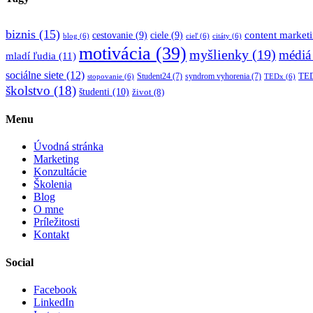
biznis
(15)
content market
cestovanie
(9)
ciele
(9)
blog
(6)
cieľ
(6)
citáty
(6)
motivácia
(39)
myšlienky
(19)
médiá
mladí ľudia
(11)
sociálne siete
(12)
TED
Student24
(7)
syndrom vyhorenia
(7)
stopovanie
(6)
TEDx
(6)
školstvo
(18)
študenti
(10)
život
(8)
Menu
Úvodná stránka
Marketing
Konzultácie
Školenia
Blog
O mne
Príležitosti
Kontakt
Social
Facebook
LinkedIn