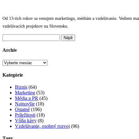
Od 13-tich rokov sa venujem marketingu, médiám a vzdelávaniu. Vediem marke
vzdelávacích projektov na Slovensku.
Hľadať:
Archív
Archív
Kategórie
Biznis
(64)
Marketing
(53)
Média a PR
(45)
Najnovšie
(18)
Ostatné
(196)
Príležitosti
(18)
Vôňa kávy
(8)
Vzdelávanie, osobný rozvoj
(96)
Tagy