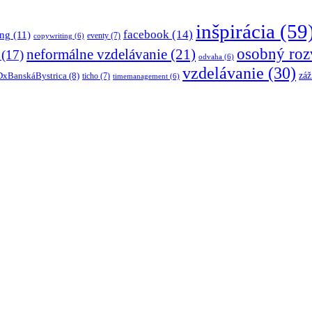
inšpirácia
(59
facebook
(14)
ing
(11)
eventy
(7)
copywriting
(6)
osobný roz
neformálne vzdelávanie
(21)
(17)
odvaha
(6)
vzdelávanie
(30)
záž
xBanskáBystrica
(8)
ticho
(7)
timemanagement
(6)