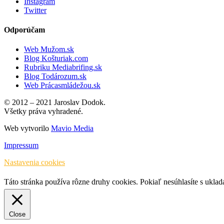
Instagram
Twitter
Odporúčam
Web Mužom.sk
Blog Košturiak.com
Rubriku Mediabrifing.sk
Blog Todározum.sk
Web Prácasmládežou.sk
© 2012 – 2021 Jaroslav Dodok.
Všetky práva vyhradené.
Web vytvorilo
Mavio Media
Impressum
Nastavenia cookies
Táto stránka používa rôzne druhy cookies. Pokiaľ nesúhlasíte s ukla
Close