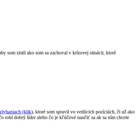
y som zistil ako som sa zachoval v krízovej situácii, ktoré
zlyhaniach (klik
), ktoré som spravil vo vedúcich pozíciách, či už ako
 čo robí dobrý líder alebo čo je kľúčové naučiť sa ak sa ním chcete