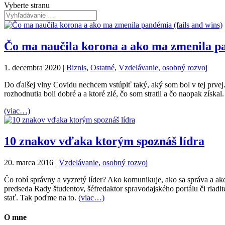
Vyberte stranu
Čo ma naučila korona a ako ma zmenila pa
1. decembra 2020
|
Biznis
,
Ostatné
,
Vzdelávanie, osobný rozvoj
Do ďalšej vlny Covidu nechcem vstúpiť taký, aký som bol v tej prvej. 
rozhodnutia boli dobré a a ktoré zlé, čo som stratil a čo naopak získal.
(viac…)
10 znakov vďaka ktorým spoznáš lídra
20. marca 2016
|
Vzdelávanie, osobný rozvoj
Čo robí správny a vyzretý líder? Ako komunikuje, ako sa správa a a
predseda Rady študentov, šéfredaktor spravodajského portálu či riadite
stať. Tak poďme na to.
(viac…)
O mne