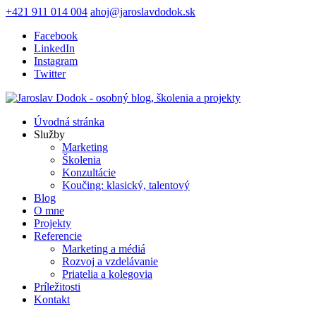
+421 911 014 004
ahoj@jaroslavdodok.sk
Facebook
LinkedIn
Instagram
Twitter
Úvodná stránka
Služby
Marketing
Školenia
Konzultácie
Koučing: klasický, talentový
Blog
O mne
Projekty
Referencie
Marketing a médiá
Rozvoj a vzdelávanie
Priatelia a kolegovia
Príležitosti
Kontakt