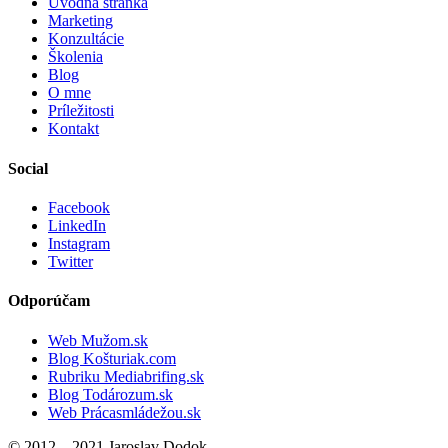
Úvodná stránka
Marketing
Konzultácie
Školenia
Blog
O mne
Príležitosti
Kontakt
Social
Facebook
LinkedIn
Instagram
Twitter
Odporúčam
Web Mužom.sk
Blog Košturiak.com
Rubriku Mediabrifing.sk
Blog Todározum.sk
Web Prácasmládežou.sk
© 2012 – 2021 Jaroslav Dodok.