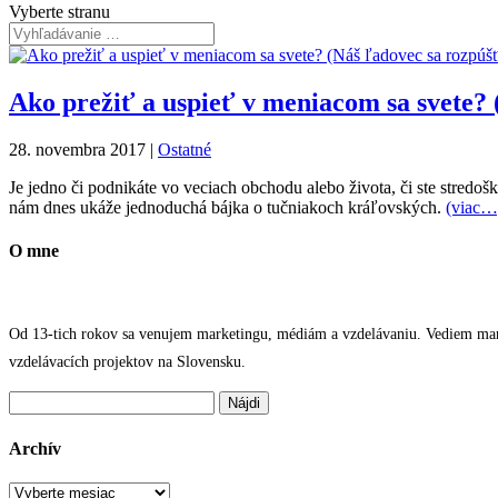
Vyberte stranu
Ako prežiť a uspieť v meniacom sa svete? 
28. novembra 2017
|
Ostatné
Je jedno či podnikáte vo veciach obchodu alebo života, či ste stredoš
nám dnes ukáže jednoduchá bájka o tučniakoch kráľovských.
(viac…
O mne
Od 13-tich rokov sa venujem marketingu, médiám a vzdelávaniu. Vediem marke
vzdelávacích projektov na Slovensku.
Hľadať:
Archív
Archív