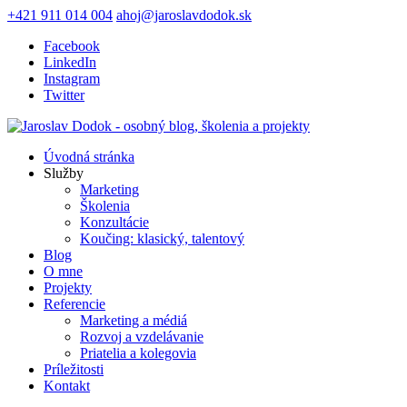
+421 911 014 004
ahoj@jaroslavdodok.sk
Facebook
LinkedIn
Instagram
Twitter
Úvodná stránka
Služby
Marketing
Školenia
Konzultácie
Koučing: klasický, talentový
Blog
O mne
Projekty
Referencie
Marketing a médiá
Rozvoj a vzdelávanie
Priatelia a kolegovia
Príležitosti
Kontakt