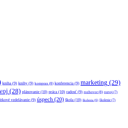
)
marketing
(29)
kniha
(9)
knihy
(9)
konferencia
(9)
komprax
(8)
voj
(28)
plánovanie
(10)
práca
(10)
radosť
(9)
rozhovor
(8)
rozvoj
(7)
úspech
(20)
škola
(10)
itkové vzdelávanie
(9)
školenie
(7)
školenia
(6)