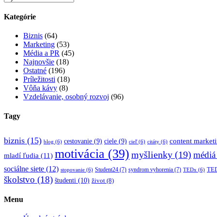
Kategórie
Biznis
(64)
Marketing
(53)
Média a PR
(45)
Najnovšie
(18)
Ostatné
(196)
Príležitosti
(18)
Vôňa kávy
(8)
Vzdelávanie, osobný rozvoj
(96)
Tagy
biznis
(15)
content market
cestovanie
(9)
ciele
(9)
blog
(6)
cieľ
(6)
citáty
(6)
motivácia
(39)
myšlienky
(19)
médiá
mladí ľudia
(11)
sociálne siete
(12)
TED
Student24
(7)
syndrom vyhorenia
(7)
stopovanie
(6)
TEDx
(6)
školstvo
(18)
študenti
(10)
život
(8)
Menu