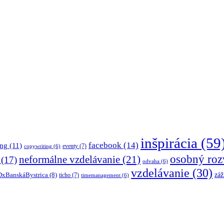
inšpirácia
(59
facebook
(14)
ing
(11)
eventy
(7)
copywriting
(6)
osobný roz
neformálne vzdelávanie
(21)
(17)
odvaha
(6)
vzdelávanie
(30)
záž
xBanskáBystrica
(8)
ticho
(7)
timemanagement
(6)