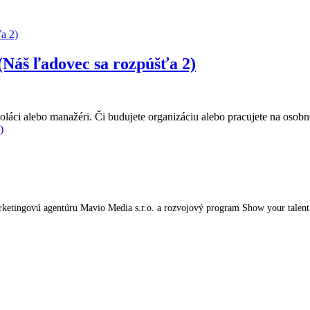
(Náš ľadovec sa rozpúšťa 2)
koláci alebo manažéri. Či budujete organizáciu alebo pracujete na osob
)
tingovú agentúru Mavio Media s.r.o. a rozvojový program Show your talent, kt