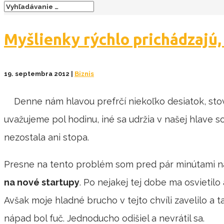
Myšlienky rýchlo prichádzajú,
19. septembra 2012
|
Biznis
Denne nám hlavou prefrčí niekoľko desiatok, sto
uvažujeme pol hodinu, iné sa udržia v našej hlave so
nezostala ani stopa.
Presne na tento problém som pred pár minútami na
na nové startupy
. Po nejakej tej dobe ma osvietilo
Avšak moje hladné brucho v tejto chvíli zavelilo a t
nápad bol fuč. Jednoducho odišiel a nevrátil sa.