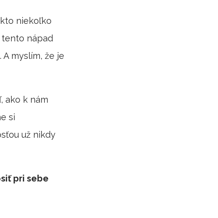
akto niekoľko
i tento nápad
. A myslím, že je
ď, ako k nám
e si
sťou už nikdy
siť pri sebe