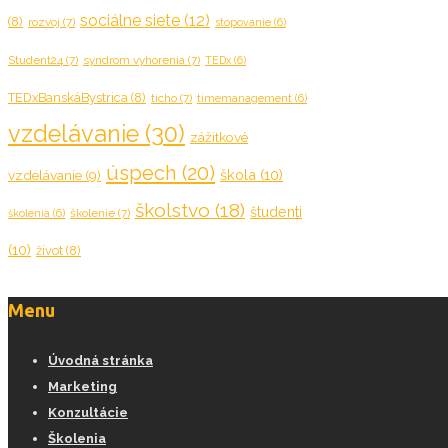
sociálne siete
(12)
(8)
rozvoj
(7)
stopovanie
(6)
Student24
(7)
syndrom vyhorenia
(7)
TEDx
(6)
TEDxBanskáBystrica
(8)
ticho
(7)
timemanagement
(6)
vzdelávanie
(30)
zážitkové
úspech
(20)
škola
(10)
vzdelávanie
(9)
školstvo
(18)
študenti
školenie
(7)
školenia
(6)
(10)
život
(8)
Menu
Úvodná stránka
Marketing
Konzultácie
Školenia