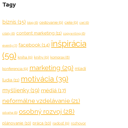
Tagy
biznis
(15)
cestovanie
(9)
ciele
(9)
blog
(6)
cieľ
(6)
content marketing
(11)
citáty
(6)
copywriting
(6)
inšpirácia
facebook
(14)
eventy
(7)
(59)
kniha
(9)
knihy
(9)
komprax
(8)
marketing
(29)
mladí
konferencia
(9)
motivácia
(39)
ľudia
(11)
myšlienky
(19)
médiá
(17)
neformálne vzdelávanie
(21)
osobný rozvoj
(28)
odvaha
(6)
plánovanie
(10)
práca
(10)
radosť
(9)
rozhovor