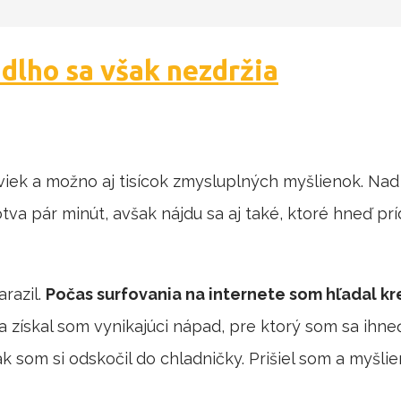
 dlho sa však nezdržia
viek a možno aj tisícok zmysluplných myšlienok. Nad
tva pár minút, avšak nájdu sa aj také, ktoré hneď prí
razil.
Počas surfovania na internete som hľadal k
 a získal som vynikajúci nápad, pre ktorý som sa ihne
ak som si odskočil do chladničky. Prišiel som a myšli