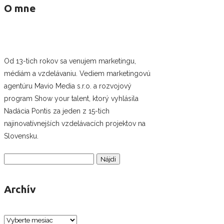
O mne
Od 13-tich rokov sa venujem marketingu,
médiám a vzdelávaniu. Vediem marketingovú
agentúru Mavio Media s.r.o. a rozvojový
program Show your talent, ktorý vyhlásila
Nadácia Pontis za jeden z 15-tich
najinovatívnejších vzdelávacích projektov na
Slovensku.
Hľadať:
Archív
Archív