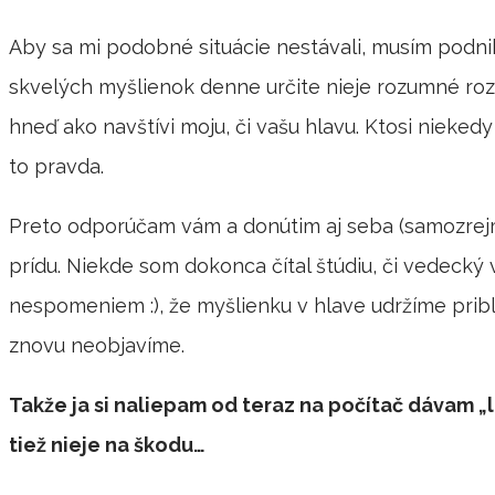
Aby sa mi podobné situácie nestávali, musím podnik
skvelých myšlienok denne určite nieje rozumné roz
hneď ako navštívi moju, či vašu hlavu. Ktosi nieked
to pravda.
Preto odporúčam vám a donútim aj seba (samozrejme
prídu. Niekde som dokonca čítal štúdiu, či vedecký
nespomeniem :), že myšlienku v hlave udržíme prib
znovu neobjavíme.
Takže ja si naliepam od teraz na počítač dávam „l
tiež nieje na škodu…