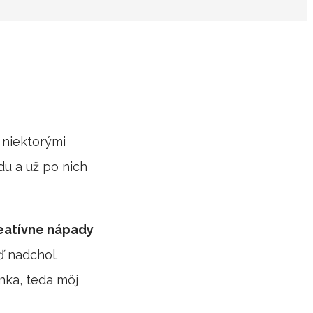
 niektorými
du a už po nich
reatívne nápady
ď nadchol.
enka, teda môj