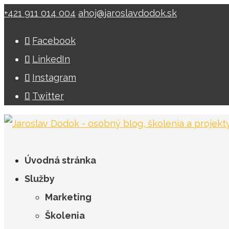
+421 911 014 004
ahoj@jaroslavdodok.sk
Facebook
LinkedIn
Instagram
Twitter
Úvodná stránka
Služby
Marketing
Školenia