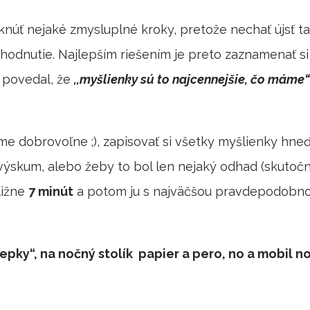
núť nejaké zmysluplné kroky, pretože nechať újsť t
hodnutie. Najlepším riešením je preto zaznamenať s
y povedal, že
,,myšlienky sú to najcennejšie, čo máme“
 dobrovoľne ;), zapisovať si všetky myšlienky hne
 výskum, alebo žeby to bol len nejaký odhad (skutočn
ližne
7 minút
a potom ju s najväčšou pravdepodobno
epky“, na nočný stolík papier a pero, no a mobil no