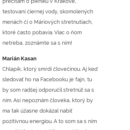
prečítam o pikniku v Krakove,
testovaní čiernej vody, skomolených
menách či o Máriových stretnutiach,
ktoré často pobavia. Viac o ňom
netreba, zoznámte sa s ním!
Marián Kasan
Chlapík, ktorý smrdí človečinou. Aj keď
sledovať ho na Facebooku je fajn, tu
by som radšej odporučil stretnúť sa s
ním. Asi nepoznám človeka, ktorý by
ma tak úžasne dokázal nabiť
pozitívnou energiou. A to som sa s ním