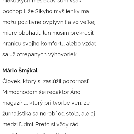
niekoľkých mesiacov som však
pochopil, že Sikyho myšlienky ma
môžu pozitívne ovplyvniť a vo veľkej
miere obohatiť, len musím prekročiť
hranicu svojho komfortu alebo vzdať
sa už otrepaných výhovoriek.
Mário Šmýkal
Človek, ktorý si zaslúžil pozornosť.
Mimochodom šéfredaktor Áno
magazínu, ktorý pri tvorbe verí, že
žurnalistika sa nerobí od stola, ale aj
medzi ľuďmi. Preto si vždy rád