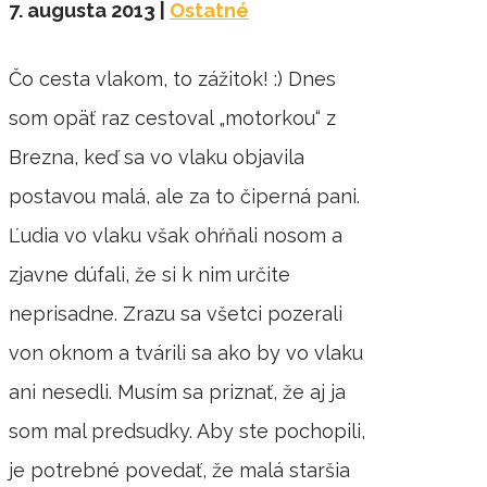
7. augusta 2013
|
Ostatné
Čo cesta vlakom, to zážitok! :) Dnes
som opäť raz cestoval „motorkou“ z
Brezna, keď sa vo vlaku objavila
postavou malá, ale za to čiperná pani.
Ľudia vo vlaku však ohŕňali nosom a
zjavne dúfali, že si k nim určite
neprisadne. Zrazu sa všetci pozerali
von oknom a tvárili sa ako by vo vlaku
ani nesedli. Musím sa priznať, že aj ja
som mal predsudky. Aby ste pochopili,
je potrebné povedať, že malá staršia