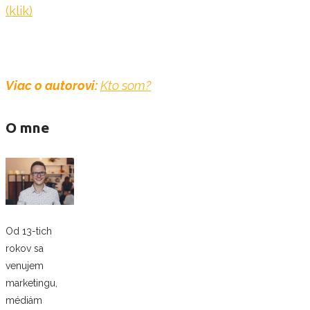
(klik)
Viac o autorovi:
Kto som?
O mne
Od 13-tich
rokov sa
venujem
marketingu,
médiám