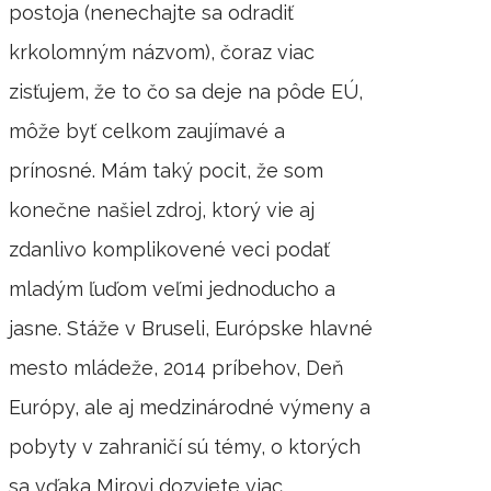
postoja (nenechajte sa odradiť
krkolomným názvom), čoraz viac
zisťujem, že to čo sa deje na pôde EÚ,
môže byť celkom zaujímavé a
prínosné. Mám taký pocit, že som
konečne našiel zdroj, ktorý vie aj
zdanlivo komplikovené veci podať
mladým ľuďom veľmi jednoducho a
jasne. Stáže v Bruseli, Európske hlavné
mesto mládeže, 2014 príbehov, Deň
Európy, ale aj medzinárodné výmeny a
pobyty v zahraničí sú témy, o ktorých
sa vďaka Mirovi dozviete viac…