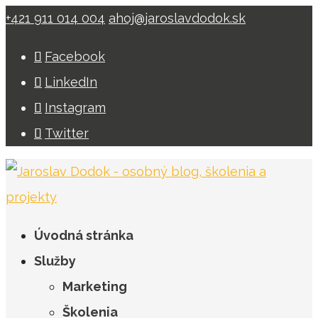
+421 911 014 004
ahoj@jaroslavdodok.sk
Facebook
LinkedIn
Instagram
Twitter
Úvodná stránka
Služby
Marketing
Školenia