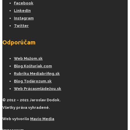
Facebook
LinkedIn
Instagram
Twitter
Odporúčam
Web Mužom.sk
Blog Košturiak.com
Rubriku Mediabrifing.sk
Blog Todározum.sk
Web Prácasmládežou.sk
© 2012 – 2021 Jaroslav Dodok.
Všetky práva vyhradené.
Web vytvorilo
Mavio Media