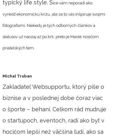
typický life style. S
íce vám neporadí ako
vyriešiť ekonomickú krízu, ale za to vás inšpiruje svojimi
fotografiami. Niekedy je tých odborných článkov a
statusov už naozaj až po krk, preto je Marek nosičom
priateľských tém.
Michal Truban
Zakladateľ Websupportu, ktorý píše o
biznise a v poslednej dobe čoraz viac
o športe – behaní. Celkom rád mudruje
o startupoch, eventoch, radí ako byť v
hocičom lepší než väčšina ľudí, ako sa