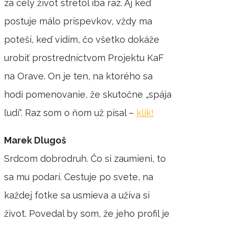
za celý život stretol iba raz. Aj keď
postuje málo príspevkov, vždy ma
poteší, keď vidím, čo všetko dokáže
urobiť prostredníctvom Projektu KaF
na Orave. On je ten, na ktorého sa
hodí pomenovanie, že skutočne „spája
ľudí“. Raz som o ňom už písal –
klik!
Marek Dlugoš
Srdcom dobrodruh. Čo si zaumieni, to
sa mu podarí. Cestuje po svete, na
každej fotke sa usmieva a užíva si
život. Povedal by som, že jeho profil je