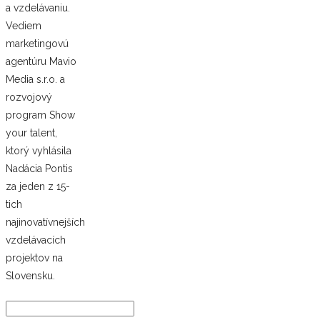
a vzdelávaniu.
Vediem
marketingovú
agentúru Mavio
Media s.r.o. a
rozvojový
program Show
your talent,
ktorý vyhlásila
Nadácia Pontis
za jeden z 15-
tich
najinovatívnejších
vzdelávacích
projektov na
Slovensku.
Hľadať: