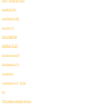
(10)
práca
(10)
radosť
(9)
rozhovor
(8)
rozvoj
(7)
sociálne
siete
(12)
stopovanie
(6)
Student24
(7)
syndrom
vyhorenia
(7)
TEDx
(6)
TEDxBanskáBystrica