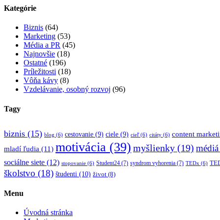
Kategórie
Biznis
(64)
Marketing
(53)
Média a PR
(45)
Najnovšie
(18)
Ostatné
(196)
Príležitosti
(18)
Vôňa kávy
(8)
Vzdelávanie, osobný rozvoj
(96)
Tagy
biznis
(15)
content market
cestovanie
(9)
ciele
(9)
blog
(6)
cieľ
(6)
citáty
(6)
motivácia
(39)
myšlienky
(19)
médiá
mladí ľudia
(11)
sociálne siete
(12)
TED
Student24
(7)
syndrom vyhorenia
(7)
stopovanie
(6)
TEDx
(6)
školstvo
(18)
študenti
(10)
život
(8)
Menu
Úvodná stránka