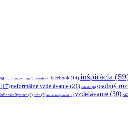
inšpirácia
(59
facebook
(14)
ing
(11)
eventy
(7)
copywriting
(6)
osobný roz
neformálne vzdelávanie
(21)
(17)
odvaha
(6)
vzdelávanie
(30)
záž
xBanskáBystrica
(8)
ticho
(7)
timemanagement
(6)