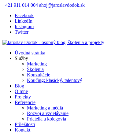
+421 911 014 004
ahoj@jaroslavdodok.sk
Facebook
LinkedIn
Instagram
Twitter
Úvodná stránka
Služby
Marketing
Školenia
Konzultácie
Koučing: klasický, talentový
Blog
O mne
Projekty
Referencie
Marketing a médiá
Rozvoj a vzdelávanie
Priatelia a kolegovia
Príležitosti
Kontakt