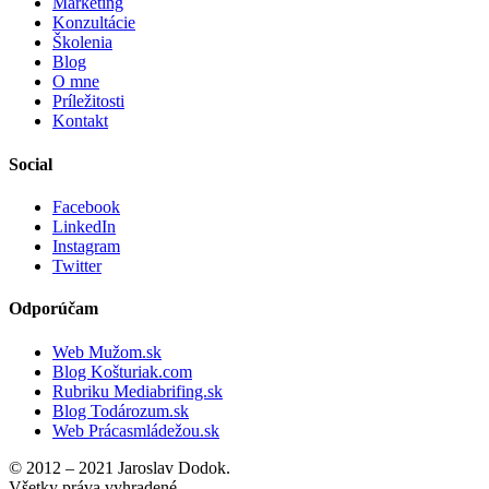
Marketing
Konzultácie
Školenia
Blog
O mne
Príležitosti
Kontakt
Social
Facebook
LinkedIn
Instagram
Twitter
Odporúčam
Web Mužom.sk
Blog Košturiak.com
Rubriku Mediabrifing.sk
Blog Todározum.sk
Web Prácasmládežou.sk
© 2012 – 2021 Jaroslav Dodok.
Všetky práva vyhradené.