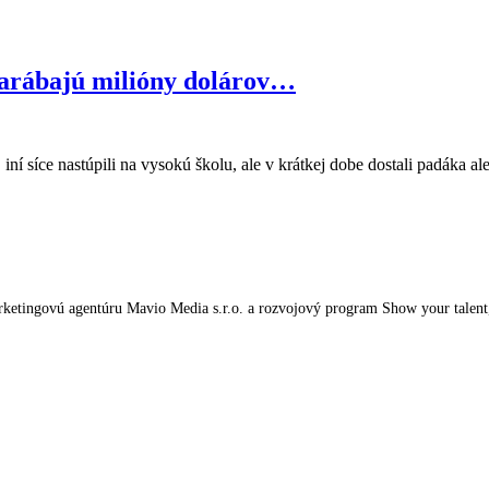
 zarábajú milióny dolárov…
iní síce nastúpili na vysokú školu, ale v krátkej dobe dostali padáka a
tingovú agentúru Mavio Media s.r.o. a rozvojový program Show your talent, kt