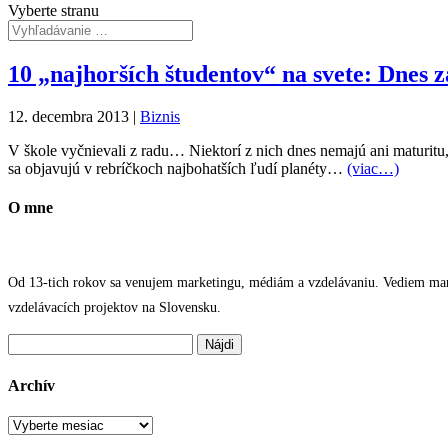
Vyberte stranu
10 „najhorších študentov“ na svete: Dnes
12. decembra 2013
|
Biznis
V škole vyčnievali z radu… Niektorí z nich dnes nemajú ani maturitu, 
sa objavujú v rebríčkoch najbohatších ľudí planéty…
(viac…)
O mne
Od 13-tich rokov sa venujem marketingu, médiám a vzdelávaniu. Vediem marke
vzdelávacích projektov na Slovensku.
Hľadať:
Archív
Archív