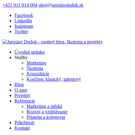
+421 911 014 004
ahoj@jaroslavdodok.sk
Facebook
LinkedIn
Instagram
Twitter
Úvodná stránka
Služby
Marketing
Školenia
Konzultácie
Koučing: klasický, talentový
Blog
O mne
Projekty
Referencie
Marketing a médiá
Rozvoj a vzdelávanie
Priatelia a kolegovia
Príležitosti
Kontakt