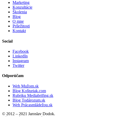
Marketing
Konzultácie
Školenia
Blog
O mne
Príležitosti
Kontakt
Social
Facebook
LinkedIn
Instagram
Twitter
Odporúčam
Web Mužom.sk
Blog Košturiak.com
Rubriku Mediabrifing.sk
Blog Todározum.sk
Web Prácasmládežou.sk
© 2012 – 2021 Jaroslav Dodok.