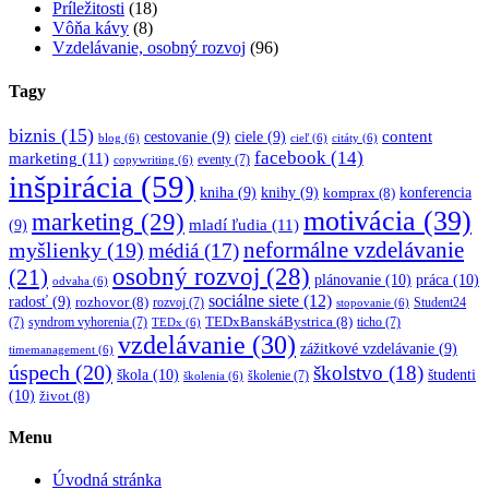
Príležitosti
(18)
Vôňa kávy
(8)
Vzdelávanie, osobný rozvoj
(96)
Tagy
biznis
(15)
content
cestovanie
(9)
ciele
(9)
blog
(6)
cieľ
(6)
citáty
(6)
facebook
(14)
marketing
(11)
eventy
(7)
copywriting
(6)
inšpirácia
(59)
kniha
(9)
knihy
(9)
konferencia
komprax
(8)
motivácia
(39)
marketing
(29)
mladí ľudia
(11)
(9)
myšlienky
(19)
neformálne vzdelávanie
médiá
(17)
osobný rozvoj
(28)
(21)
plánovanie
(10)
práca
(10)
odvaha
(6)
sociálne siete
(12)
radosť
(9)
rozhovor
(8)
rozvoj
(7)
Student24
stopovanie
(6)
TEDxBanskáBystrica
(8)
(7)
syndrom vyhorenia
(7)
ticho
(7)
TEDx
(6)
vzdelávanie
(30)
zážitkové vzdelávanie
(9)
timemanagement
(6)
úspech
(20)
školstvo
(18)
škola
(10)
študenti
školenie
(7)
školenia
(6)
(10)
život
(8)
Menu
Úvodná stránka