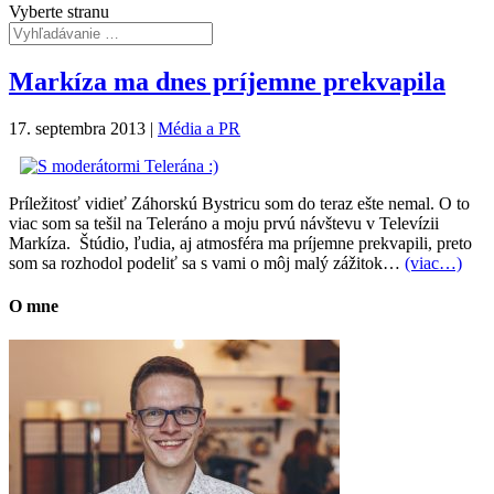
Vyberte stranu
Markíza ma dnes príjemne prekvapila
17. septembra 2013
|
Média a PR
Príležitosť vidieť Záhorskú Bystricu som do teraz ešte nemal. O to
viac som sa tešil na Teleráno a moju prvú návštevu v Televízii
Markíza. Štúdio, ľudia, aj atmosféra ma príjemne prekvapili, preto
som sa rozhodol podeliť sa s vami o môj malý zážitok…
(viac…)
O mne