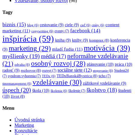
Vzdelávanie, osobný rozvoj
(96)
Tagy
biznis
(15)
content
cestovanie
(9)
ciele
(9)
blog
(6)
cieľ
(6)
citáty
(6)
facebook
(14)
marketing
(11)
eventy
(7)
copywriting
(6)
inšpirácia
(59)
kniha
(9)
knihy
(9)
konferencia
komprax
(8)
motivácia
(39)
marketing
(29)
mladí ľudia
(11)
(9)
myšlienky
(19)
neformálne vzdelávanie
médiá
(17)
osobný rozvoj
(28)
(21)
plánovanie
(10)
práca
(10)
odvaha
(6)
sociálne siete
(12)
radosť
(9)
rozhovor
(8)
rozvoj
(7)
Student24
stopovanie
(6)
TEDxBanskáBystrica
(8)
(7)
syndrom vyhorenia
(7)
ticho
(7)
TEDx
(6)
vzdelávanie
(30)
zážitkové vzdelávanie
(9)
timemanagement
(6)
úspech
(20)
školstvo
(18)
škola
(10)
študenti
školenie
(7)
školenia
(6)
(10)
život
(8)
Menu
Úvodná stránka
Marketing
Konzultácie