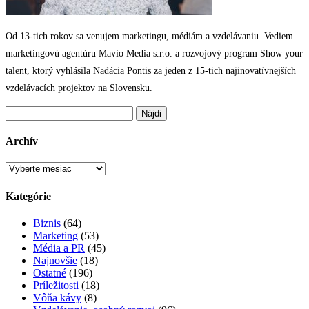
Od 13-tich rokov sa venujem marketingu, médiám a vzdelávaniu. Vediem
marketingovú agentúru Mavio Media s.r.o. a rozvojový program Show your
talent, ktorý vyhlásila Nadácia Pontis za jeden z 15-tich najinovatívnejších
vzdelávacích projektov na Slovensku.
Hľadať:
Archív
Archív
Kategórie
Biznis
(64)
Marketing
(53)
Média a PR
(45)
Najnovšie
(18)
Ostatné
(196)
Príležitosti
(18)
Vôňa kávy
(8)