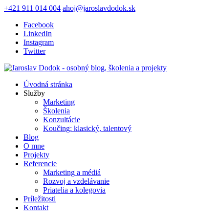
+421 911 014 004
ahoj@jaroslavdodok.sk
Facebook
LinkedIn
Instagram
Twitter
Úvodná stránka
Služby
Marketing
Školenia
Konzultácie
Koučing: klasický, talentový
Blog
O mne
Projekty
Referencie
Marketing a médiá
Rozvoj a vzdelávanie
Priatelia a kolegovia
Príležitosti
Kontakt